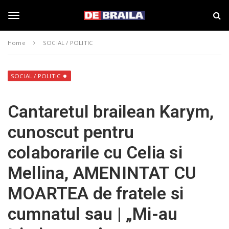
S
s
k
t
i
i
T
p
r
Home
SOCIAL / POLITIC
t
i
o
B
o
m
r
a
a
SOCIAL / POLITIC
i
i
g
n
l
Cantaretul brailean Karym,
c
a
o
–
g
cunoscut pentru
n
d
t
e
colaborarile cu Celia si
e
b
l
n
r
Mellina, AMENINTAT CU
t
a
i
e
MOARTEA de fratele si
l
a
cumnatul sau | „Mi-au
.
n
r