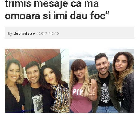
trimis mesaje ca ma
o
a
omoara si imi dau foc”
v
By
debraila.ro
-
2017-10-10
i
g
a
t
i
o