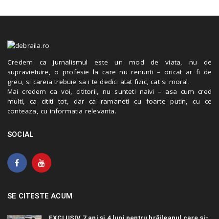
Credem ca jurnalismul este un mod de viata, nu de
supravietuire, o profesie la care nu renunti – oricat ar fi de
greu, si careia trebuie sa i te dedici atat fizic, cat si moral.
Mai credem ca voi, cititorii, nu sunteti naivi – asa cum cred
multi, ca cititi tot, dar ca ramaneti cu foarte putin, cu ce
conteaza, cu informatia relevanta.
SOCIAL
SE CITESTE ACUM
EXCLUSIV 7 ani și 4 luni pentru brăileanul care și-