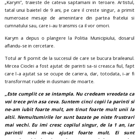
„Karym”, traieste de cateva saptamani in teroare. Artistul,
tatal unui baietel de 9 ani, pe care il creste singur, a primit
numeroase mesaje de amenintare din partea fratelui si
cumnatului sau, care i-au transmis ca il vor omori.
Karym a depus o plangere la Politia Municipiului, dosarul
aflandu-se in cercetare.
Totul ar fi pornit de la succesul de care se bucura braileanul.
Mircea Cioclei a fost ajutat de parinti sa-si creasca fiul, fapt
care l-a ajutat sa se ocupe de cariera, dar, totodata, i-ar fi
transformat rudele in dusmani de moarte.
„Este cumplit ce se intampla. Nu credeam vreodata ca
voi trece prin asa ceva. Suntem cinci copii la parinti si
ne-am iubit foarte mult, am tinut foarte mult unii la
altii. Nemultumirile lor sunt bazate pe niste frustrari
mai vechi. Eu imi cresc copilul singur, de la 1 an, iar
parintii mei m-au ajutat foarte mult. Ei sunt