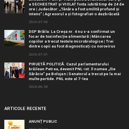
a SECHESTRAT și VIOLAT fosta iubită timp de 24 de
ore | Judecător: „Tânăra a fost umilită profund și
intens” | Agresorul a și fotografiat-o dezbrăcată
2026-07-06
DSP Brăila: La Creșa nr. 4 nu s-a confirmat un
focar de toxiinfecție alimentară | Mâncarea
copiilor a trecut testele microbiologice | Trei
dintre copii au fost diagnosticați cu norovirus
2026-07-01
PIRUETĂ POLITICĂ. Cazul parlamentarului
brăilean Petrea, devenit PNL-ist: îl numea „Ilie
Sărăcie” pe Bolojan | Senatorul a trecut pe la mai
multe partide. PNL este al 7-lea
2026-06-30
ARTICOLE RECENTE
ANUNȚ PUBLIC