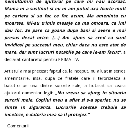
nemultumiti de ajutorul pe care mi l-au acordat.
Mama m-a sustinut si eu m-am putut axa foarte mult
pe cariera si sa fac ce fac acum. Ma ameninta cu
moartea. Mi-au trimis mesaje ca ma omoara, ca imi
dau foc. Se pare ca goana dupa bani si avere e mai
presus decat orice. (…) Am ajuns sa cred ca sunt
invidiosi pe succesul meu, chiar daca nu este atat de
mare, dar sunt lucruri notabile pe care le-am facut”
, a
declarat cantaretul pentru PRIMA TV.
Artistul a mai precizat faptul ca, la inceput, nu a luat in serios
amenintarile, insa, dupa ce fratele care il terorizeaza a
batut-o pe una dintre surorile sale, a hotarat sa ceara
ajutorul oamenilor legii:
„Nu vreau sa ajung in situatia
surorii mele. Copilul meu a aflat si s-a speriat, nu se
simte in siguranta. Lucrurile acestea trebuie sa
inceteze, e datoria mea sa il protejez.”
Comentarii