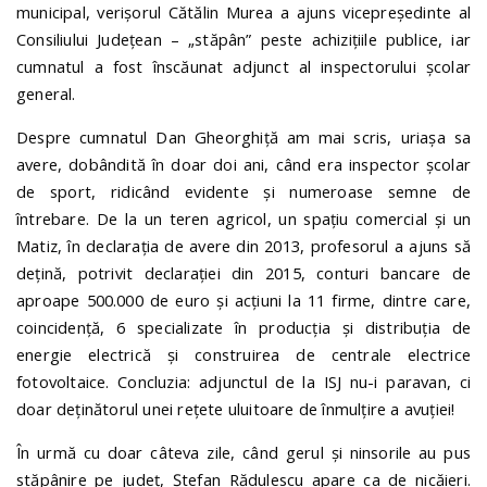
municipal, verișorul Cătălin Murea a ajuns vicepreședinte al
Consiliului Județean – „stăpân” peste achizițiile publice, iar
cumnatul a fost înscăunat adjunct al inspectorului școlar
general.
Despre cumnatul Dan Gheorghiță am mai scris, uriașa sa
avere, dobândită în doar doi ani, când era inspector școlar
de sport, ridicând evidente și numeroase semne de
întrebare. De la un teren agricol, un spațiu comercial și un
Matiz, în declarația de avere din 2013, profesorul a ajuns să
dețină, potrivit declarației din 2015, conturi bancare de
aproape 500.000 de euro și acțiuni la 11 firme, dintre care,
coincidență, 6 specializate în producția și distribuția de
energie electrică și construirea de centrale electrice
fotovoltaice. Concluzia: adjunctul de la ISJ nu-i paravan, ci
doar deținătorul unei rețete uluitoare de înmulțire a avuției!
În urmă cu doar câteva zile, când gerul și ninsorile au pus
stăpânire pe județ, Ștefan Rădulescu apare ca de nicăieri.