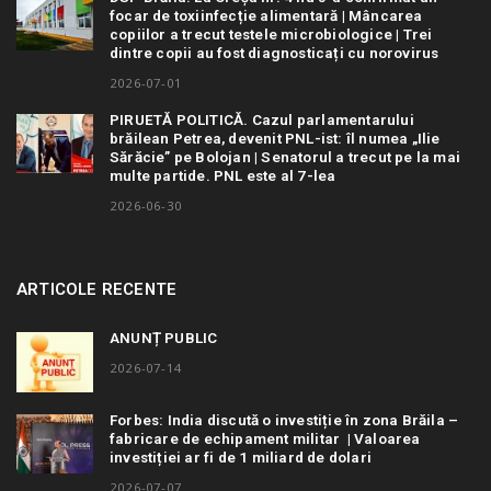
focar de toxiinfecție alimentară | Mâncarea
copiilor a trecut testele microbiologice | Trei
dintre copii au fost diagnosticați cu norovirus
2026-07-01
PIRUETĂ POLITICĂ. Cazul parlamentarului
brăilean Petrea, devenit PNL-ist: îl numea „Ilie
Sărăcie” pe Bolojan | Senatorul a trecut pe la mai
multe partide. PNL este al 7-lea
2026-06-30
ARTICOLE RECENTE
ANUNȚ PUBLIC
2026-07-14
Forbes: India discută o investiție în zona Brăila –
fabricare de echipament militar | Valoarea
investiției ar fi de 1 miliard de dolari
2026-07-07