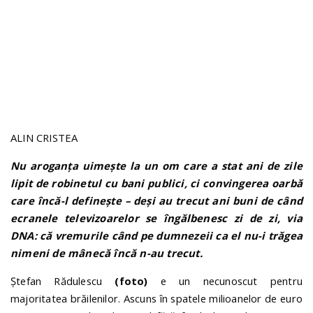
n
ALIN CRISTEA
Nu aroganța uimește la un om care a stat ani de zile
lipit de robinetul cu bani publici, ci convingerea oarbă
care încă-l definește – deși au trecut ani buni de când
ecranele televizoarelor se îngălbenesc zi de zi, via
DNA: că vremurile când pe dumnezeii ca el nu-i trăgea
nimeni de mânecă încă n-au trecut.
Ștefan Rădulescu
(foto)
e un necunoscut pentru
majoritatea brăilenilor. Ascuns în spatele milioanelor de euro