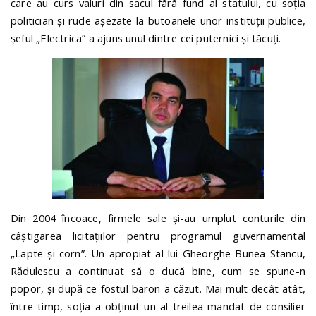
care au curs valuri din sacul fără fund al statului, cu soția
politician și rude așezate la butoanele unor instituții publice,
șeful „Electrica” a ajuns unul dintre cei puternici și tăcuți.
Din 2004 încoace, firmele sale și-au umplut conturile din
câștigarea licitațiilor pentru programul guvernamental
„Lapte și corn”. Un apropiat al lui Gheorghe Bunea Stancu,
Rădulescu a continuat să o ducă bine, cum se spune-n
popor, și după ce fostul baron a căzut. Mai mult decât atât,
între timp, soția a obținut un al treilea mandat de consilier