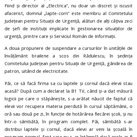
Fiind și director al „Electrica”, nu doar un discret și iscusit
afacerist, domnul „lapte-corn” este membru al Comitetului
Județean pentru Situații de Urgență, alături de alți câțiva zeci
de șefi de instituții implicate în gestionarea situațiilor de
urgență, printre care și Serviciul Român de Informații.
A doua propunere de suspendare a cursurilor în unitățile de
învățământ brailene a scos din Rădulescu, în ședința
Comitetului Județean pentru Situații de Urgență, gândirea de
patron, uitând de electricitate.
Păi, ce să facă firma sa cu laptele și cornul dacă elevii stau
acasă? După cum a declarat la B1 TV, când și-a dat măsură
logicii pe care o stăpânește, s-a arătat năucit de faptul că
elevii vor recupera materia pierdută în cursul săptămânii, o
oră sau două pe zi, în funcție de hotărârea fiecărei școli, și nu
într-o sâmbătă, în program complet. Păi, sâmbătă s-ar
distribui laptele și cornul, dacă elevii ar veni la școală în
program normal, fapt care nu s-ar întâmplă dacă orele ar fi