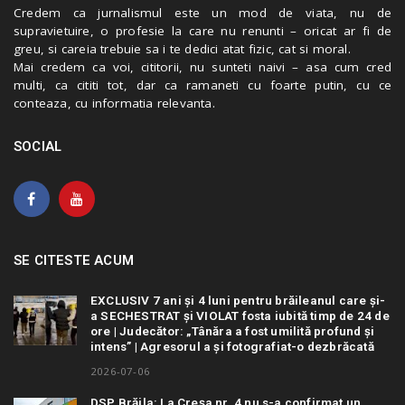
Credem ca jurnalismul este un mod de viata, nu de
supravietuire, o profesie la care nu renunti – oricat ar fi de
greu, si careia trebuie sa i te dedici atat fizic, cat si moral.
Mai credem ca voi, cititorii, nu sunteti naivi – asa cum cred
multi, ca cititi tot, dar ca ramaneti cu foarte putin, cu ce
conteaza, cu informatia relevanta.
SOCIAL
SE CITESTE ACUM
EXCLUSIV 7 ani și 4 luni pentru brăileanul care și-
a SECHESTRAT și VIOLAT fosta iubită timp de 24 de
ore | Judecător: „Tânăra a fost umilită profund și
intens” | Agresorul a și fotografiat-o dezbrăcată
2026-07-06
DSP Brăila: La Creșa nr. 4 nu s-a confirmat un