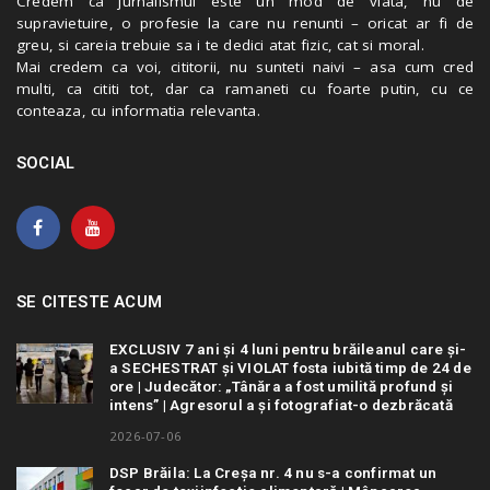
Credem ca jurnalismul este un mod de viata, nu de
supravietuire, o profesie la care nu renunti – oricat ar fi de
greu, si careia trebuie sa i te dedici atat fizic, cat si moral.
Mai credem ca voi, cititorii, nu sunteti naivi – asa cum cred
multi, ca cititi tot, dar ca ramaneti cu foarte putin, cu ce
conteaza, cu informatia relevanta.
SOCIAL
SE CITESTE ACUM
EXCLUSIV 7 ani și 4 luni pentru brăileanul care și-
a SECHESTRAT și VIOLAT fosta iubită timp de 24 de
ore | Judecător: „Tânăra a fost umilită profund și
intens” | Agresorul a și fotografiat-o dezbrăcată
2026-07-06
DSP Brăila: La Creșa nr. 4 nu s-a confirmat un