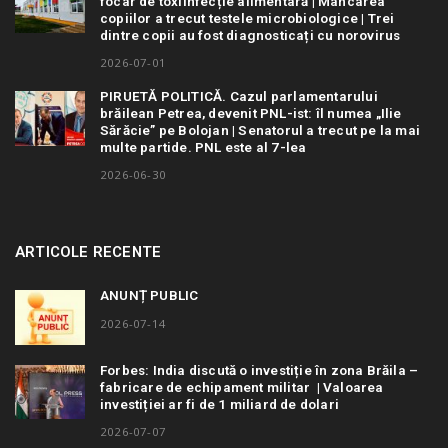
focar de toxiinfecție alimentară | Mâncarea
copiilor a trecut testele microbiologice | Trei
dintre copii au fost diagnosticați cu norovirus
2026-07-01
PIRUETĂ POLITICĂ. Cazul parlamentarului
brăilean Petrea, devenit PNL-ist: îl numea „Ilie
Sărăcie” pe Bolojan | Senatorul a trecut pe la mai
multe partide. PNL este al 7-lea
2026-06-30
ARTICOLE RECENTE
ANUNȚ PUBLIC
2026-07-14
Forbes: India discută o investiție în zona Brăila –
fabricare de echipament militar | Valoarea
investiției ar fi de 1 miliard de dolari
2026-07-07