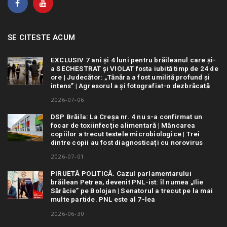
SE CITESTE ACUM
EXCLUSIV 7 ani și 4 luni pentru brăileanul care și-
a SECHESTRAT și VIOLAT fosta iubită timp de 24 de
ore | Judecător: „Tânăra a fost umilită profund și
intens” | Agresorul a și fotografiat-o dezbrăcată
2026-07-06
DSP Brăila: La Creșa nr. 4 nu s-a confirmat un
focar de toxiinfecție alimentară | Mâncarea
copiilor a trecut testele microbiologice | Trei
dintre copii au fost diagnosticați cu norovirus
2026-07-01
PIRUETĂ POLITICĂ. Cazul parlamentarului
brăilean Petrea, devenit PNL-ist: îl numea „Ilie
Sărăcie” pe Bolojan | Senatorul a trecut pe la mai
multe partide. PNL este al 7-lea
2026-06-30