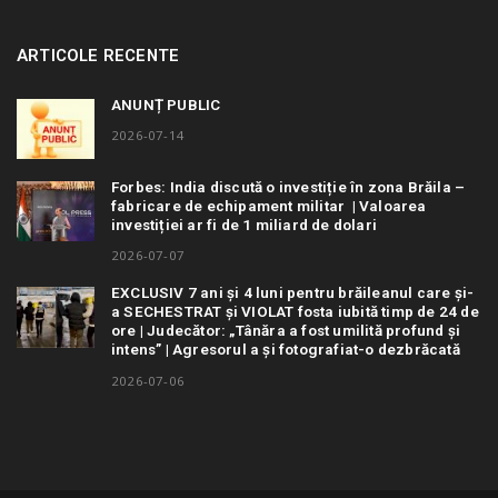
ARTICOLE RECENTE
ANUNȚ PUBLIC
2026-07-14
Forbes: India discută o investiție în zona Brăila –
fabricare de echipament militar | Valoarea
investiției ar fi de 1 miliard de dolari
2026-07-07
EXCLUSIV 7 ani și 4 luni pentru brăileanul care și-
a SECHESTRAT și VIOLAT fosta iubită timp de 24 de
ore | Judecător: „Tânăra a fost umilită profund și
intens” | Agresorul a și fotografiat-o dezbrăcată
2026-07-06