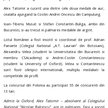
Alex Tatomir a cucerit una dintre cele doua medalii de aur,
cealalta ajungand la Costin-Andrei Oncescu din Campulung.
Ioan-Tiberiu Musat si Stefan Constantin-Buliga, ambii din
Bucuresti, si-au trecut in palmares medaliile de argint.
Lotul României a fost insotit si coordonat de prof. Adrian
Panaete (Colegiul National „A.T. Laurian” din Botosani),
Alexandru Velea (student la Universitatea din Bucuresti si
membru CSAcademy) si Andrei-Costin Constantinescu
(student la University of Oxford). Velea si Contantinescu
sunt fosti olimpici internationali, multiplu medaliati la
competitiile de profil.
La concursul din Polonia au participat 55 de concurenti din
13 tari.
Admis la Oxford, Alex Tatomir – absolvent al Colegiului
National ”Nicolae Balcescu”, are in palmares, fara a socoti