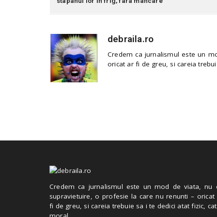
stapanul lor in frig, fara mancare
debraila.ro
Credem ca jurnalismul este un mod
oricat ar fi de greu, si careia trebui
Credem ca jurnalismul este un mod de viata, nu 
supravietuire, o profesie la care nu renunti – oricat
fi de greu, si careia trebuie sa i te dedici atat fizic, cat
moral.