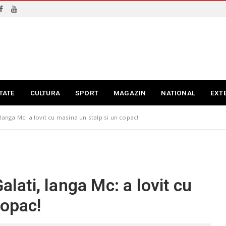
TATE
CULTURA
SPORT
MAGAZIN
NATIONAL
EXT
 langa Mc: a lovit cu masina un stalp si un copac!
alati, langa Mc: a lovit cu
copac!