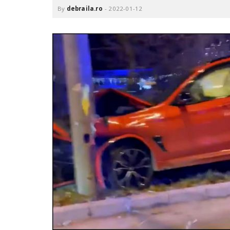
.
By
debraila.ro
-
2022-01-12
r
o