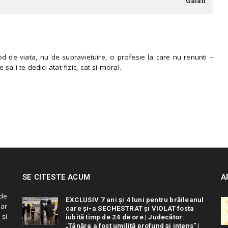
Galati
 de viata, nu de supravietuire, o profesie la care nu renunti –
e sa i te dedici atat fizic, cat si moral.
SE CITESTE ACUM
A
de
EXCLUSIV 7 ani și 4 luni pentru brăileanul
 ar
care și-a SECHESTRAT și VIOLAT fosta
 si
iubită timp de 24 de ore | Judecător:
„Tânăra a fost umilită profund și intens” |