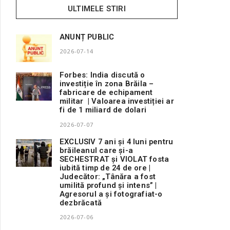
ULTIMELE STIRI
ANUNȚ PUBLIC
2026-07-14
Forbes: India discută o
investiție în zona Brăila –
fabricare de echipament
militar | Valoarea investiției ar
fi de 1 miliard de dolari
2026-07-07
EXCLUSIV 7 ani și 4 luni pentru
brăileanul care și-a
SECHESTRAT și VIOLAT fosta
iubită timp de 24 de ore |
Judecător: „Tânăra a fost
umilită profund și intens” |
Agresorul a și fotografiat-o
dezbrăcată
2026-07-06