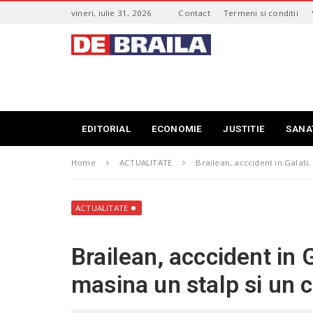
S
vineri, iulie 31, 2026
Contact
Termeni si conditii
k
i
s
p
t
t
i
o
r
m
i
a
B
i
r
EDITORIAL
ECONOMIE
JUSTITIE
SANA
n
a
c
i
o
Home
ACTUALITATE
Brailean, acccident in Galati,
l
n
a
t
–
e
d
ACTUALITATE
n
e
t
b
Brailean, acccident in G
r
a
masina un stalp si un 
i
l
a