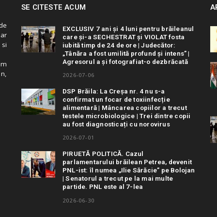
SE CITESTE ACUM
A
de
EXCLUSIV 7 ani și 4 luni pentru brăileanul
 ar
care și-a SECHESTRAT și VIOLAT fosta
 si
iubită timp de 24 de ore | Judecător:
„Tânăra a fost umilită profund și intens” |
Agresorul a și fotografiat-o dezbrăcată
cum
in,
2026-07-06
DSP Brăila: La Creșa nr. 4 nu s-a
confirmat un focar de toxiinfecție
alimentară | Mâncarea copiilor a trecut
testele microbiologice | Trei dintre copii
au fost diagnosticați cu norovirus
2026-07-01
PIRUETĂ POLITICĂ. Cazul
parlamentarului brăilean Petrea, devenit
PNL-ist: îl numea „Ilie Sărăcie” pe Bolojan
| Senatorul a trecut pe la mai multe
partide. PNL este al 7-lea
2026-06-30