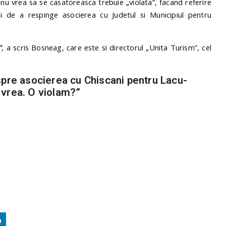
nu vrea sa se casatoreasca trebuie „violata”, facand referire
ani de a respinge asocierea cu Judetul si Municipiul pentru
”
, a scris Bosneag, care este si directorul „Unita Turism”, cel
spre asocierea cu Chiscani pentru Lacu-
 vrea. O violam?”