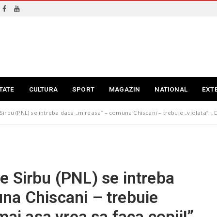
TATE
CULTURA
SPORT
MAGAZIN
NATIONAL
EXT
irbu (PNL) se intreba daca „mireasa” – comuna Chiscani – trebuie „violata”: „
 Sirbu (PNL) se intreba
na Chiscani – trebuie
mai asa vrea sa faca copii!”