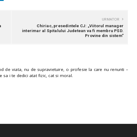
URMATOR
a
Chiriac, presedintele CJ: „Viitorul manager
interimar al Spitalului Judetean va fi membru PSD.
Provine din sistem”
 de viata, nu de supravietuire, o profesie la care nu renunti –
e sa i te dedici atat fizic, cat si moral.