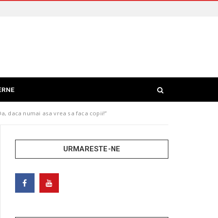
ERNE
Da, daca numai asa vrea sa faca copii!”
URMARESTE-NE