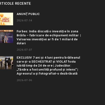
RTICOLE RECENTE
ANUNȚ PUBLIC
2026-07-14
Forbes: India discută o investiție în zona
Brăila – fabricare de echipament militar |
Valoarea investiției ar fi de 1 miliard de
dolari
2026-07-07
EXCLUSIV 7 ani și 4 luni pentru brăileanul
care și-a SECHESTRAT și VIOLAT fosta
iubită timp de 24 de ore | Judecător:
„Tânăra a fost umilită profund și intens” |
Agresorul a și fotografiat-o dezbrăcată
2026-07-06