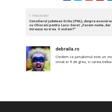
PRECEDENT
Consilierul judetean Sirbu (PNL), despre asociere
cu Chiscani pentru Lacu-Sarat: „Facem nunta, dar
mireasa nu vrea. O violam?”
debraila.ro
Credem ca jurnalismul este un mod
oricat ar fi de greu, si careia trebui