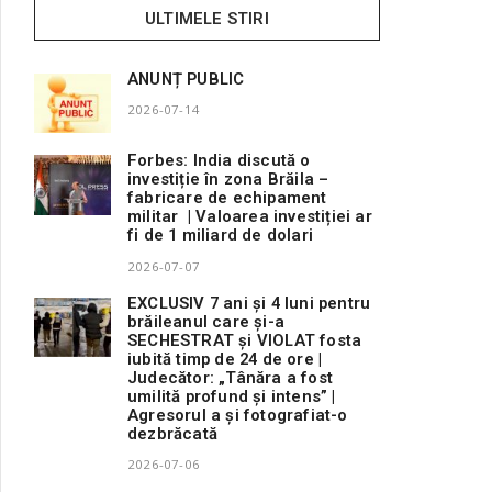
ULTIMELE STIRI
ANUNȚ PUBLIC
2026-07-14
Forbes: India discută o
investiție în zona Brăila –
fabricare de echipament
militar | Valoarea investiției ar
fi de 1 miliard de dolari
2026-07-07
EXCLUSIV 7 ani și 4 luni pentru
brăileanul care și-a
SECHESTRAT și VIOLAT fosta
iubită timp de 24 de ore |
Judecător: „Tânăra a fost
umilită profund și intens” |
Agresorul a și fotografiat-o
dezbrăcată
2026-07-06