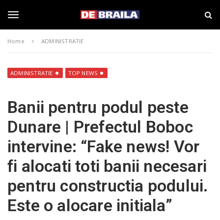
S
s
k
t
i
i
T
p
r
Home
ADMINISTRATIE
t
i
o
B
o
m
r
a
a
ADMINISTRATIE
TOP NEWS
i
i
g
n
l
Banii pentru podul peste
c
a
o
–
g
Dunare | Prefectul Boboc
n
d
t
e
intervine: “Fake news! Vor
e
b
l
n
r
fi alocati toti banii necesari
t
a
i
e
pentru constructia podului.
l
a
Este o alocare initiala”
.
n
r