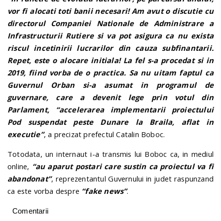
vor fi alocati toti banii necesari! Am avut o discutie cu
directorul Companiei Nationale de Administrare a
Infrastructurii Rutiere si va pot asigura ca nu exista
riscul incetinirii lucrarilor din cauza subfinantarii.
Repet, este o alocare initiala! La fel s-a procedat si in
2019, fiind vorba de o practica. Sa nu uitam faptul ca
Guvernul Orban si-a asumat in programul de
guvernare, care a devenit lege prin votul din
Parlament, “accelerarea implementarii proiectului
Pod suspendat peste Dunare la Braila, aflat in
executie”
, a precizat prefectul Catalin Boboc.
Totodata, un internaut i-a transmis lui Boboc ca, in mediul
online,
“au aparut postari care sustin ca proiectul va fi
abandonat”
, reprezentantul Guvernului in judet raspunzand
ca este vorba despre
“fake news”
.
Comentarii