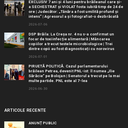
EXCLUSIV 7 ani și 4 luni pentru brăileanul care și-
a SECHESTRAT și VIOLAT fosta iubită timp de 24 de
ore | Judecător: „Tânăra a fost umilită profund și
intens” | Agresorul a și fotografiat-o dezbrăcată
2026-07-06
DSP Brăila: La Creșa nr. 4 nu s-a confirmat un
focar de toxiinfecție alimentară | Mâncarea
copiilor a trecut testele microbiologice | Trei
dintre copii au fost diagnosticați cu norovirus
2026-07-01
PIRUETĂ POLITICĂ. Cazul parlamentarului
brăilean Petrea, devenit PNL-ist: îl numea „Ilie
Sărăcie” pe Bolojan | Senatorul a trecut pe la mai
multe partide. PNL este al 7-lea
2026-06-30
ARTICOLE RECENTE
ANUNȚ PUBLIC