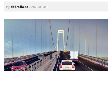
o
a
By
debraila.ro
-
2020-01-08
v
i
g
a
t
i
o