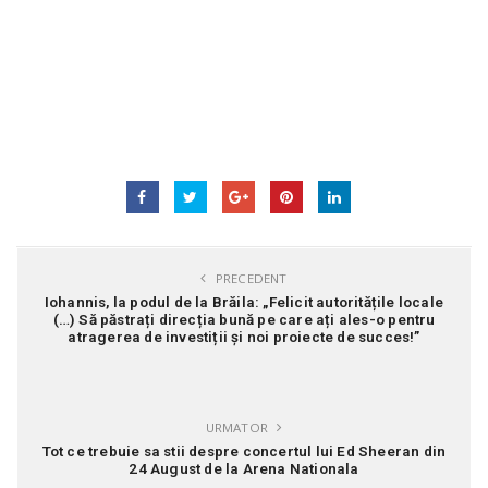
PRECEDENT
Iohannis, la podul de la Brăila: „Felicit autoritățile locale
(…) Să păstrați direcția bună pe care ați ales-o pentru
atragerea de investiții și noi proiecte de succes!”
URMATOR
Tot ce trebuie sa stii despre concertul lui Ed Sheeran din
24 August de la Arena Nationala