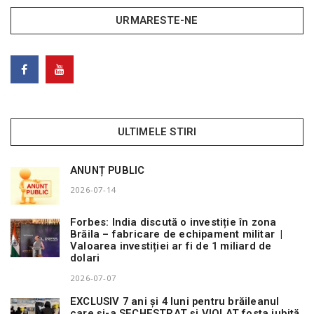
URMARESTE-NE
ULTIMELE STIRI
ANUNȚ PUBLIC
2026-07-14
Forbes: India discută o investiție în zona
Brăila – fabricare de echipament militar |
Valoarea investiției ar fi de 1 miliard de
dolari
2026-07-07
EXCLUSIV 7 ani și 4 luni pentru brăileanul
care și-a SECHESTRAT și VIOLAT fosta iubită