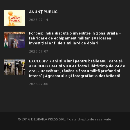
ANUNȚ PUBLIC
2026-07-14
Forbes: India discută o investiție în zona Brăila –
fabricare de echipament militar | Valoarea
investiției ar fi de 1 miliard de dolari
2026-07-07
EXCLUSIV 7 ani și 4 luni pentru brăileanul care și-
a SECHESTRAT și VIOLAT fosta iubită timp de 24 de
ore | Judecător: „Tânăra a fost umilită profund și
intens” | Agresorul a și fotografiat-o dezbrăcată
2026-07-06
© 2016 DEBRAILA PRESS SRL. Toate drepturile rezervate.