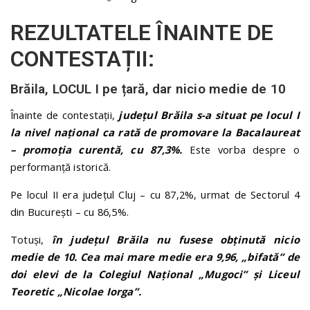
REZULTATELE ÎNAINTE DE
CONTESTAȚII:
Brăila, LOCUL I pe țară, dar nicio medie de 10
Înainte de contestații,
județul Brăila s-a situat pe locul I
la nivel național ca rată de promovare la Bacalaureat
– promoția curentă, cu 87,3%.
Este vorba despre o
performanță istorică.
Pe locul II era județul Cluj – cu 87,2%, urmat de Sectorul 4
din București – cu 86,5%.
Totuși,
în județul Brăila nu fusese obținută nicio
medie de 10. Cea mai mare medie era 9,96, „bifată” de
doi elevi de la Colegiul Național „Mugoci” și Liceul
Teoretic „Nicolae Iorga”.