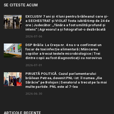
SE CITESTE ACUM
EXCLUSIV 7 ani și 4 luni pentru brăileanul care și-
a SECHESTRAT și VIOLAT fosta iubită timp de 24 de
ore | Judecător: „Tânăra a fost umilită profund și
intens” | Agresorul a și fotografiat-o dezbrăcată
2026-07-06
DSP Brăila: La Creșa nr. 4 nu s-a confirmat un
focar de toxiinfecție alimentară | Mâncarea
copiilor a trecut testele microbiologice | Trei
dintre copii au fost diagnosticați cu norovirus
2026-07-01
PIRUETĂ POLITICĂ. Cazul parlamentarului
brăilean Petrea, devenit PNL-ist: îl numea „Ilie
Sărăcie” pe Bolojan | Senatorul a trecut pe la mai
multe partide. PNL este al 7-lea
2026-06-30
ARTICOLE RECENTE