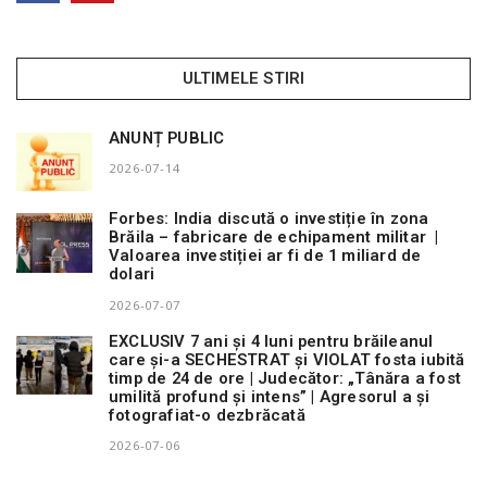
ULTIMELE STIRI
ANUNȚ PUBLIC
2026-07-14
Forbes: India discută o investiție în zona
Brăila – fabricare de echipament militar |
Valoarea investiției ar fi de 1 miliard de
dolari
2026-07-07
EXCLUSIV 7 ani și 4 luni pentru brăileanul
care și-a SECHESTRAT și VIOLAT fosta iubită
timp de 24 de ore | Judecător: „Tânăra a fost
umilită profund și intens” | Agresorul a și
fotografiat-o dezbrăcată
2026-07-06