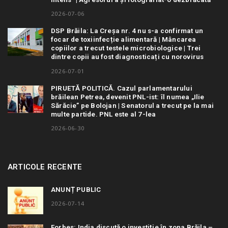
2026-07-06
DSP Brăila: La Creșa nr. 4 nu s-a confirmat un
focar de toxiinfecție alimentară | Mâncarea
copiilor a trecut testele microbiologice | Trei
dintre copii au fost diagnosticați cu norovirus
2026-07-01
PIRUETĂ POLITICĂ. Cazul parlamentarului
brăilean Petrea, devenit PNL-ist: îl numea „Ilie
Sărăcie” pe Bolojan | Senatorul a trecut pe la mai
multe partide. PNL este al 7-lea
2026-06-30
ARTICOLE RECENTE
ANUNȚ PUBLIC
2026-07-14
Forbes: India discută o investiție în zona Brăila –