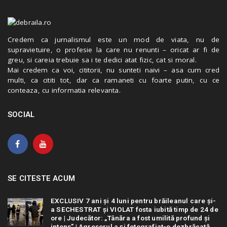
Credem ca jurnalismul este un mod de viata, nu de
supravietuire, o profesie la care nu renunti – oricat ar fi de
greu, si careia trebuie sa i te dedici atat fizic, cat si moral.
Mai credem ca voi, cititorii, nu sunteti naivi – asa cum cred
multi, ca cititi tot, dar ca ramaneti cu foarte putin, cu ce
conteaza, cu informatia relevanta.
SOCIAL
SE CITESTE ACUM
EXCLUSIV 7 ani și 4 luni pentru brăileanul care și-
a SECHESTRAT și VIOLAT fosta iubită timp de 24 de
ore | Judecător: „Tânăra a fost umilită profund și
intens” | Agresorul a și fotografiat-o dezbrăcată