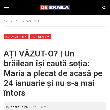
S
s
k
t
i
i
T
p
r
Home
ACTUALITATE
t
i
o
B
o
m
r
a
a
ACTUALITATE
TOP NEWS
i
i
g
n
l
AȚI VĂZUT-O? | Un
c
a
o
–
g
brăilean își caută soția:
n
d
t
e
Maria a plecat de acasă pe
e
b
l
n
r
24 ianuarie și nu s-a mai
t
a
i
e
întors
l
a
.
n
r
By
debraila.ro
-
2023-01-26