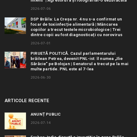
intens” | Agresorul a și fotografiat-o dezbrăcată
2026-07-06
DSP Brăila: La Creșa nr. 4 nu s-a confirmat un
focar de toxiinfecție alimentară | Mâncarea
copiilor a trecut testele microbiologice | Trei
dintre copii au fost diagnosticați cu norovirus
2026-07-01
PIRUETĂ POLITICĂ. Cazul parlamentarului
brăilean Petrea, devenit PNL-ist: îl numea „Ilie
Sărăcie” pe Bolojan | Senatorul a trecut pe la mai
multe partide. PNL este al 7-lea
2026-06-30
ARTICOLE RECENTE
ANUNȚ PUBLIC
2026-07-14
Forbes: India discută o investiție în zona Brăila –