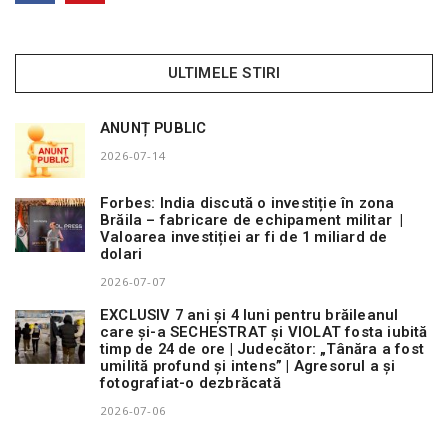
ULTIMELE STIRI
ANUNȚ PUBLIC
2026-07-14
Forbes: India discută o investiție în zona
Brăila – fabricare de echipament militar |
Valoarea investiției ar fi de 1 miliard de
dolari
2026-07-07
EXCLUSIV 7 ani și 4 luni pentru brăileanul
care și-a SECHESTRAT și VIOLAT fosta iubită
timp de 24 de ore | Judecător: „Tânăra a fost
umilită profund și intens” | Agresorul a și
fotografiat-o dezbrăcată
2026-07-06