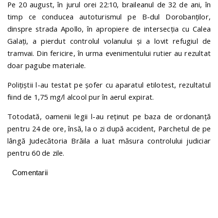
Pe 20 august, în jurul orei 22:10, braileanul de 32 de ani, în
timp ce conducea autoturismul pe B-dul Dorobanților,
dinspre strada Apollo, în apropiere de intersecția cu Calea
Galați, a pierdut controlul volanului și a lovit refugiul de
tramvai. Din fericire, în urma evenimentului rutier au rezultat
doar pagube materiale.
Polițiștii l-au testat pe șofer cu aparatul etilotest, rezultatul
fiind de 1,75 mg/l alcool pur în aerul expirat.
Totodată, oamenii legii l-au reținut pe baza de ordonanță
pentru 24 de ore, însă, la o zi după accident, Parchetul de pe
lângă Judecătoria Brăila a luat măsura controlului judiciar
pentru 60 de zile.
Comentarii