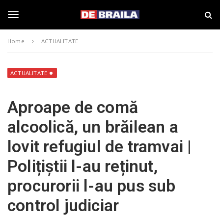
S
s
k
t
i
i
T
p
r
Home
ACTUALITATE
t
i
o
B
o
m
r
a
a
ACTUALITATE
i
i
g
n
l
Aproape de comă
c
a
o
–
g
alcoolică, un brăilean a
n
d
t
e
lovit refugiul de tramvai |
e
b
l
n
r
Polițiștii l-au reținut,
t
a
i
e
procurorii l-au pus sub
l
a
control judiciar
.
n
r