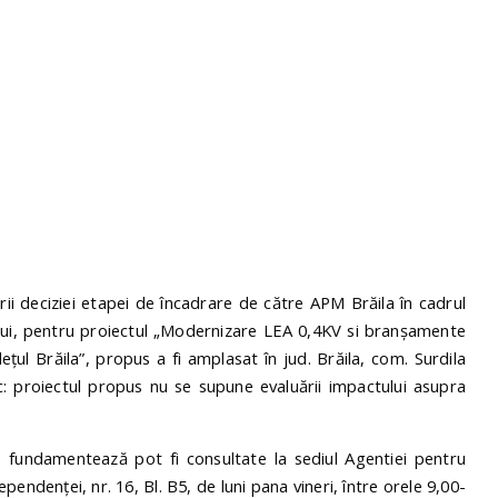
ii deciziei etapei de încadrare de către APM Brăila în cadrul
lui, pentru proiectul „Modernizare LEA 0,4KV si branșamente
țul Brăila”, propus a fi amplasat în jud. Brăila, com. Surdila
c: proiectul propus nu se supune evaluării impactului asupra
 o fundamentează pot fi consultate la sediul Agentiei pentru
pendenţei, nr. 16, Bl. B5, de luni pana vineri, între orele 9,00-