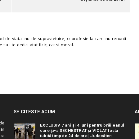
 de viata, nu de supravietuire, o profesie la care nu renunti –
e sa i te dedici atat fizic, cat si moral.
SE CITESTE ACUM
A
de
EXCLUSIV 7 ani și 4 luni pentru brăileanul
 ar
care și-a SECHESTRAT și VIOLAT fosta
 si
iubită timp de 24 de ore | Judecător: