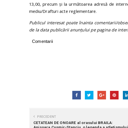
13,00, precum şi la următoarea adresă de inter
mediu/Drafturi acte reglementare.
Publicul interesat poate înainta comentarii/obser
de la data publicării anunţului pe pagina de inter
Comentarii
PRECEDENT
CETATEAN DE ONOARE al orasului BRAILA:
Anisoara Cusmir-Stanciu, o legenda a atletismului