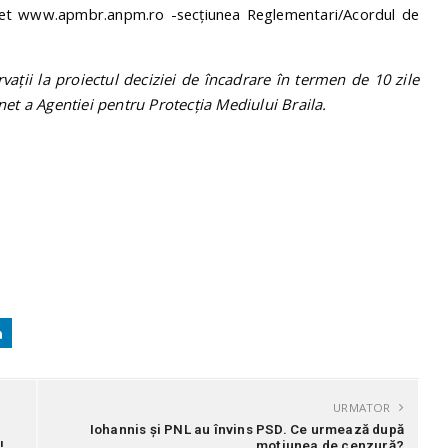
net www.apmbr.anpm.ro -secţiunea Reglementari/Acordul de
vaţii la proiectul deciziei de încadrare în termen de 10 zile
net a Agentiei pentru Protecţia Mediului Braila.
URMATOR
Iohannis și PNL au învins PSD. Ce urmează după
!
moțiunea de cenzură?