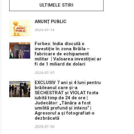
ULTIMELE STIRI
ANUNȚ PUBLIC
2026-07-14
Forbes: India discută o
investiție în zona Brăila –
fabricare de echipament
militar | Valoarea investiției ar
fi de 1 miliard de dolari
2026-07-07
EXCLUSIV 7 ani și 4 luni pentru
brăileanul care și-a
SECHESTRAT și VIOLAT fosta
iubită timp de 24 de ore |
Judecător: „Tânăra a fost
umilită profund și intens” |
Agresorul a și fotografiat-o
dezbrăcată
2026-07-06