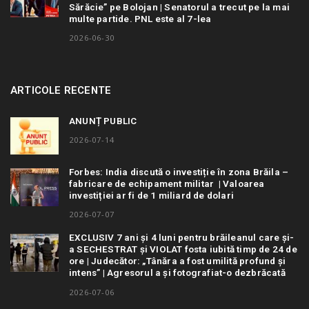
Sărăcie” pe Bolojan | Senatorul a trecut pe la mai
multe partide. PNL este al 7-lea
2026-06-30
ARTICOLE RECENTE
ANUNȚ PUBLIC
2026-07-14
Forbes: India discută o investiție în zona Brăila –
fabricare de echipament militar | Valoarea
investiției ar fi de 1 miliard de dolari
2026-07-07
EXCLUSIV 7 ani și 4 luni pentru brăileanul care și-
a SECHESTRAT și VIOLAT fosta iubită timp de 24 de
ore | Judecător: „Tânăra a fost umilită profund și
intens” | Agresorul a și fotografiat-o dezbrăcată
2026-07-06