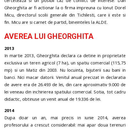
cerceteaza si un posibil caz de conflict de interese: Dan
Gheorghita ar fi actionar la o firma impreuna cu Ionut Dorel
Micu, directorul scolii generale din Tichilesti, care ii este si
fin. Micu are si carnet de partid, bineinteles la ALDE.
AVEREA LUI GHEORGHITA
2013
In martie 2013, Gheorghita declara ca detine in proprietate
exclusiva un teren agricol (7 ha), un spatiu comercial (115,75
mp) si un Matiz din 2003. Nu locuinta, bijuterii sau bani in
banci. Nici macar datorii. Venitul anual precizat in declaratia
de avere era de 26.493 de lei, din care aproximativ 9.000 de
lei veneau din inchirierea spatiului comercial. Sotia, tot cadru
didactic, obtinuse un venit anual de 19.336 de lei.
2014
Dupa doar un an, mai precis in iunie 2014, averea
profesorului a crescut considerabil: mai apar doua terenuri