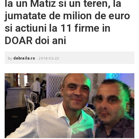
la un Matiz si un teren, la
o
a
jumatate de milion de euro
si actiuni la 11 firme in
v
DOAR doi ani
i
By
debraila.ro
-
2018-03-22
g
a
t
i
o