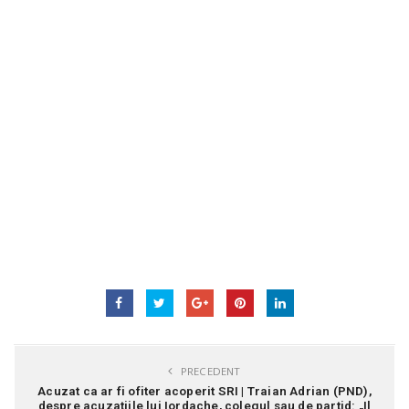
PRECEDENT
Acuzat ca ar fi ofiter acoperit SRI | Traian Adrian (PND),
despre acuzatiile lui Iordache, colegul sau de partid: „Il