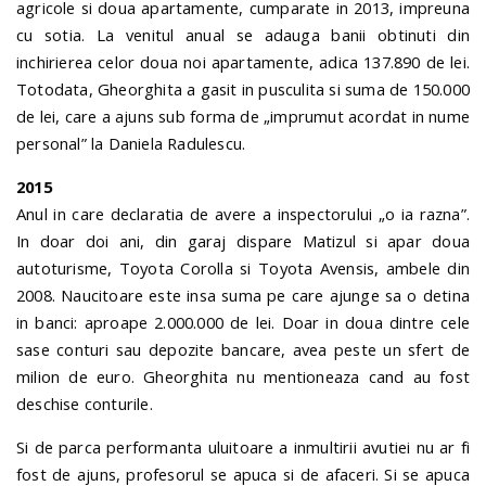
agricole si doua apartamente, cumparate in 2013, impreuna
cu sotia. La venitul anual se adauga banii obtinuti din
inchirierea celor doua noi apartamente, adica 137.890 de lei.
Totodata, Gheorghita a gasit in pusculita si suma de 150.000
de lei, care a ajuns sub forma de „imprumut acordat in nume
personal” la Daniela Radulescu.
2015
Anul in care declaratia de avere a inspectorului „o ia razna”.
In doar doi ani, din garaj dispare Matizul si apar doua
autoturisme, Toyota Corolla si Toyota Avensis, ambele din
2008. Naucitoare este insa suma pe care ajunge sa o detina
in banci: aproape 2.000.000 de lei. Doar in doua dintre cele
sase conturi sau depozite bancare, avea peste un sfert de
milion de euro. Gheorghita nu mentioneaza cand au fost
deschise conturile.
Si de parca performanta uluitoare a inmultirii avutiei nu ar fi
fost de ajuns, profesorul se apuca si de afaceri. Si se apuca