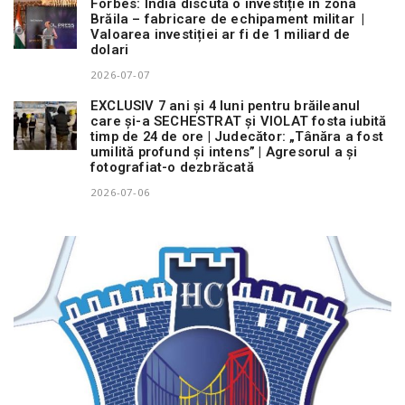
Forbes: India discută o investiție în zona
Brăila – fabricare de echipament militar |
Valoarea investiției ar fi de 1 miliard de
dolari
2026-07-07
EXCLUSIV 7 ani și 4 luni pentru brăileanul
care și-a SECHESTRAT și VIOLAT fosta iubită
timp de 24 de ore | Judecător: „Tânăra a fost
umilită profund și intens” | Agresorul a și
fotografiat-o dezbrăcată
2026-07-06