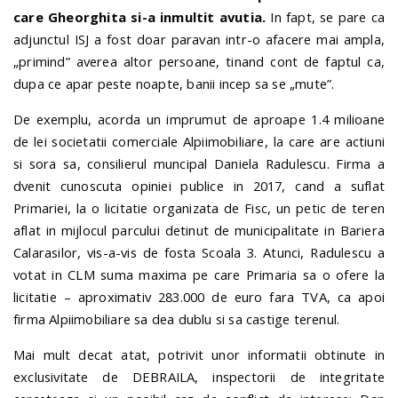
care Gheorghita si-a inmultit avutia.
In fapt, se pare ca
adjunctul ISJ a fost doar paravan intr-o afacere mai ampla,
„primind” averea altor persoane, tinand cont de faptul ca,
dupa ce apar peste noapte, banii incep sa se „mute”.
De exemplu, acorda un imprumut de aproape 1.4 milioane
de lei societatii comerciale Alpiimobiliare, la care are actiuni
si sora sa, consilierul muncipal Daniela Radulescu. Firma a
dvenit cunoscuta opiniei publice in 2017, cand a suflat
Primariei, la o licitatie organizata de Fisc, un petic de teren
aflat in mijlocul parcului detinut de municipalitate in Bariera
Calarasilor, vis-a-vis de fosta Scoala 3. Atunci, Radulescu a
votat in CLM suma maxima pe care Primaria sa o ofere la
licitatie – aproximativ 283.000 de euro fara TVA, ca apoi
firma Alpiimobiliare sa dea dublu si sa castige terenul.
Mai mult decat atat, potrivit unor informatii obtinute in
exclusivitate de DEBRAILA, inspectorii de integritate