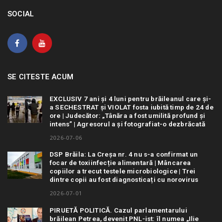
SOCIAL
SE CITESTE ACUM
EXCLUSIV 7 ani și 4 luni pentru brăileanul care și-
a SECHESTRAT și VIOLAT fosta iubită timp de 24 de
ore | Judecător: „Tânăra a fost umilită profund și
intens” | Agresorul a și fotografiat-o dezbrăcată
2026-07-06
DSP Brăila: La Creșa nr. 4 nu s-a confirmat un
focar de toxiinfecție alimentară | Mâncarea
copiilor a trecut testele microbiologice | Trei
dintre copii au fost diagnosticați cu norovirus
2026-07-01
PIRUETĂ POLITICĂ. Cazul parlamentarului
brăilean Petrea, devenit PNL-ist: îl numea „Ilie