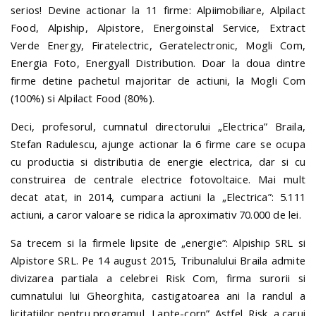
serios! Devine actionar la 11 firme: Alpiimobiliare, Alpilact
Food, Alpiship, Alpistore, Energoinstal Service, Extract
Verde Energy, Firatelectric, Geratelectronic, Mogli Com,
Energia Foto, Energyall Distribution. Doar la doua dintre
firme detine pachetul majoritar de actiuni, la Mogli Com
(100%) si Alpilact Food (80%).
Deci, profesorul, cumnatul directorului „Electrica” Braila,
Stefan Radulescu, ajunge actionar la 6 firme care se ocupa
cu productia si distributia de energie electrica, dar si cu
construirea de centrale electrice fotovoltaice. Mai mult
decat atat, in 2014, cumpara actiuni la „Electrica”: 5.111
actiuni, a caror valoare se ridica la aproximativ 70.000 de lei.
Sa trecem si la firmele lipsite de „energie”: Alpiship SRL si
Alpistore SRL. Pe 14 august 2015, Tribunalului Braila admite
divizarea partiala a celebrei Risk Com, firma surorii si
cumnatului lui Gheorghita, castigatoarea ani la randul a
licitatiilor pentru programul „Lapte-corn”. Astfel, Risk, a carui