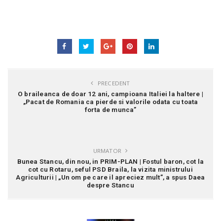
PRECEDENT
O braileanca de doar 12 ani, campioana Italiei la haltere |
„Pacat de Romania ca pierde si valorile odata cu toata
forta de munca”
URMATOR
Bunea Stancu, din nou, in PRIM-PLAN | Fostul baron, cot la
cot cu Rotaru, seful PSD Braila, la vizita ministrului
Agriculturii | „Un om pe care il apreciez mult”, a spus Daea
despre Stancu