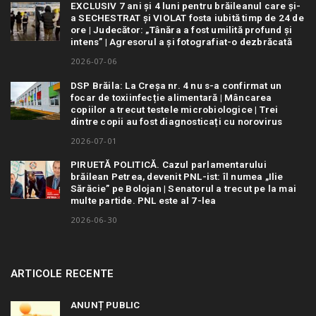
EXCLUSIV 7 ani și 4 luni pentru brăileanul care și-
a SECHESTRAT și VIOLAT fosta iubită timp de 24 de
ore | Judecător: „Tânăra a fost umilită profund și
intens” | Agresorul a și fotografiat-o dezbrăcată
2026-07-06
DSP Brăila: La Creșa nr. 4 nu s-a confirmat un
focar de toxiinfecție alimentară | Mâncarea
copiilor a trecut testele microbiologice | Trei
dintre copii au fost diagnosticați cu norovirus
2026-07-01
PIRUETĂ POLITICĂ. Cazul parlamentarului
brăilean Petrea, devenit PNL-ist: îl numea „Ilie
Sărăcie” pe Bolojan | Senatorul a trecut pe la mai
multe partide. PNL este al 7-lea
2026-06-30
ARTICOLE RECENTE
ANUNȚ PUBLIC