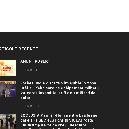
RTICOLE RECENTE
ANUNȚ PUBLIC
2026-07-14
Forbes: India discută o investiție în zona
Brăila – fabricare de echipament militar |
Valoarea investiției ar fi de 1 miliard de
dolari
2026-07-07
EXCLUSIV 7 ani și 4 luni pentru brăileanul
care și-a SECHESTRAT și VIOLAT fosta
iubită timp de 24 de ore | Judecător: