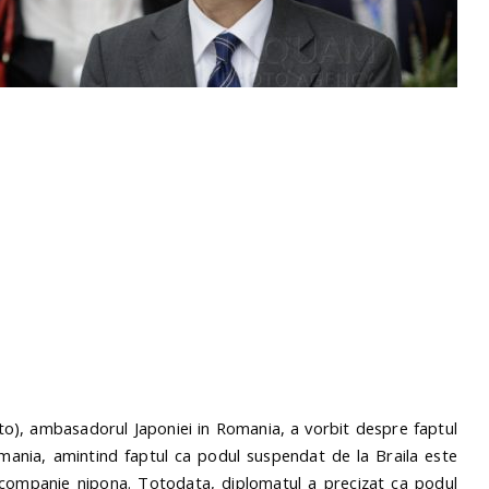
oto), ambasadorul Japoniei in Romania, a vorbit despre faptul
Romania, amintind faptul ca podul suspendat de la Braila este
o companie nipona. Totodata, diplomatul a precizat ca podul