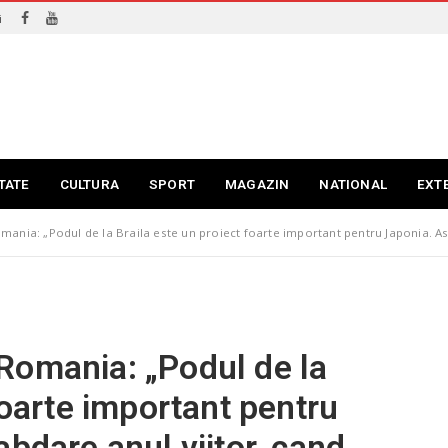
i
TATE
CULTURA
SPORT
MAGAZIN
NATIONAL
EXT
nia: „Podul de la Braila este un proiect foarte important pentru Japonia. Aste
Romania: „Podul de la
foarte important pentru
bdare anul viitor, cand