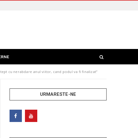
ERNE
pt cu nerabdare anul viitor, cand podul va fi finalizat”
URMARESTE-NE