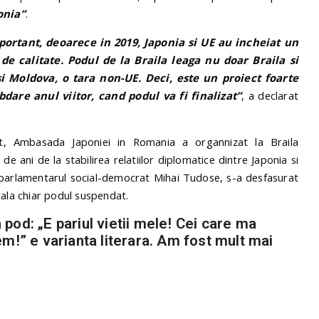
onia”
.
portant, deoarece in 2019, Japonia si UE au incheiat un
de calitate. Podul de la Braila leaga nu doar Braila si
i Moldova, o tara non-UE. Deci, este un proiect foarte
dare anul viitor, cand podul va fi finalizat”
, a declarat
ust, Ambasada Japoniei in Romania a organnizat la Braila
 ani de la stabilirea relatiilor diplomatice dintre Japonia si
roparlamentarul social-democrat Mihai Tudose, s-a desfasurat
rala chiar podul suspendat.
pod: „E pariul vietii mele! Cei care ma
em!” e varianta literara. Am fost mult mai