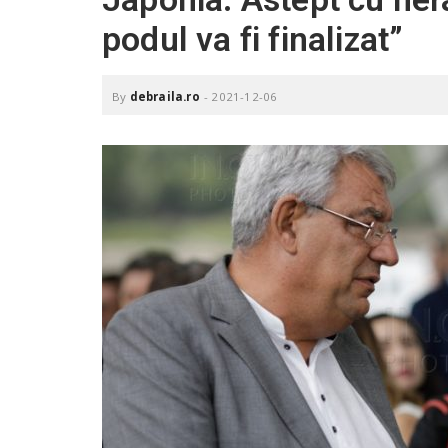
.
podul va fi finalizat”
r
o
By
debraila.ro
-
2021-12-06