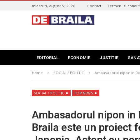
S
miercuri, august 5, 2026
Contact
Termeni si conditi
k
i
s
p
t
t
i
o
r
m
i
a
B
i
r
EDITORIAL
ECONOMIE
JUSTITIE
SANA
n
a
c
i
o
Home
SOCIAL / POLITIC
Ambasadorul nipon in Roma
l
n
a
t
–
e
d
SOCIAL / POLITIC
TOP NEWS
n
e
t
b
Ambasadorul nipon in 
r
a
Braila este un proiect 
i
l
Japonia. Astept cu nera
a