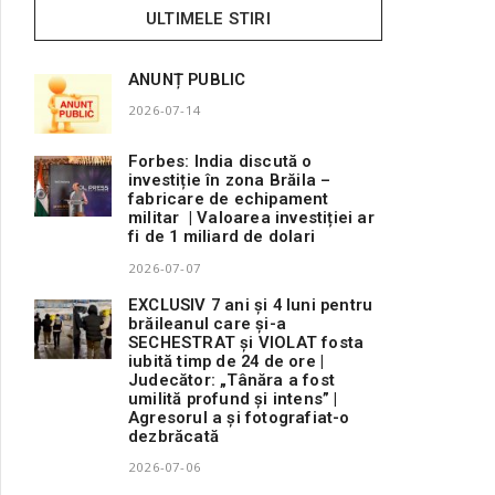
ULTIMELE STIRI
ANUNȚ PUBLIC
2026-07-14
Forbes: India discută o
investiție în zona Brăila –
fabricare de echipament
militar | Valoarea investiției ar
fi de 1 miliard de dolari
2026-07-07
EXCLUSIV 7 ani și 4 luni pentru
brăileanul care și-a
SECHESTRAT și VIOLAT fosta
iubită timp de 24 de ore |
Judecător: „Tânăra a fost
umilită profund și intens” |
Agresorul a și fotografiat-o
dezbrăcată
2026-07-06