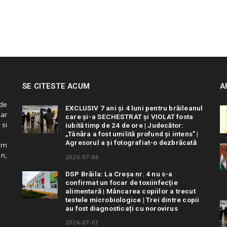
SE CITESTE ACUM
A
de
EXCLUSIV 7 ani și 4 luni pentru brăileanul
 ar
care și-a SECHESTRAT și VIOLAT fosta
 si
iubită timp de 24 de ore | Judecător:
„Tânăra a fost umilită profund și intens” |
Agresorul a și fotografiat-o dezbrăcată
cum
in,
2026-07-06
DSP Brăila: La Creșa nr. 4 nu s-a
confirmat un focar de toxiinfecție
alimentară | Mâncarea copiilor a trecut
testele microbiologice | Trei dintre copii
au fost diagnosticați cu norovirus
2026-07-01