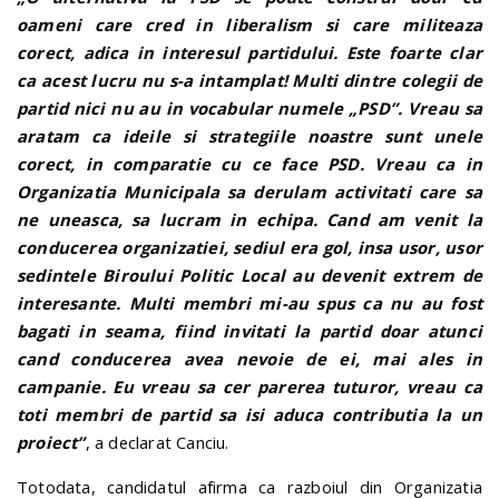
oameni care cred in liberalism si care militeaza
corect, adica in interesul partidului. Este foarte clar
ca acest lucru nu s-a intamplat! Multi dintre colegii de
partid nici nu au in vocabular numele „PSD”. Vreau sa
aratam ca ideile si strategiile noastre sunt unele
corect, in comparatie cu ce face PSD. Vreau ca in
Organizatia Municipala sa derulam activitati care sa
ne uneasca, sa lucram in echipa. Cand am venit la
conducerea organizatiei, sediul era gol, insa usor, usor
sedintele Biroului Politic Local au devenit extrem de
interesante. Multi membri mi-au spus ca nu au fost
bagati in seama, fiind invitati la partid doar atunci
cand conducerea avea nevoie de ei, mai ales in
campanie. Eu vreau sa cer parerea tuturor, vreau ca
toti membri de partid sa isi aduca contributia la un
proiect”
, a declarat Canciu.
Totodata, candidatul afirma ca razboiul din Organizatia