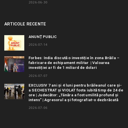
2026-06-30
ARTICOLE RECENTE
ANUNȚ PUBLIC
2026-07-14
Forbes: India discută o investiție în zona Brăila –
fabricare de echipament militar | Valoarea
investiției ar fi de 1 miliard de dolari
2026-07-07
EXCLUSIV 7 ani și 4 luni pentru brăileanul care și-
a SECHESTRAT și VIOLAT fosta iubită timp de 24 de
ore | Judecător: „Tânăra a fost umilită profund și
intens” | Agresorul a și fotografiat-o dezbrăcată
2026-07-06