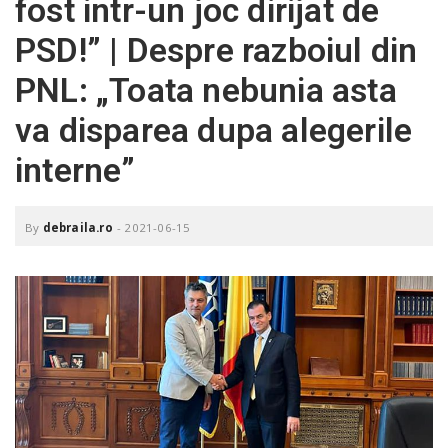
fost intr-un joc dirijat de
o
a
PSD!” | Despre razboiul din
PNL: „Toata nebunia asta
v
va disparea dupa alegerile
i
interne”
g
By
debraila.ro
-
2021-06-15
a
t
i
o