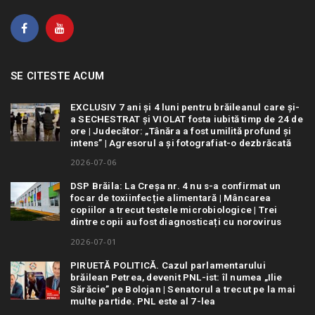
SE CITESTE ACUM
EXCLUSIV 7 ani și 4 luni pentru brăileanul care și-
a SECHESTRAT și VIOLAT fosta iubită timp de 24 de
ore | Judecător: „Tânăra a fost umilită profund și
intens” | Agresorul a și fotografiat-o dezbrăcată
2026-07-06
DSP Brăila: La Creșa nr. 4 nu s-a confirmat un
focar de toxiinfecție alimentară | Mâncarea
copiilor a trecut testele microbiologice | Trei
dintre copii au fost diagnosticați cu norovirus
2026-07-01
PIRUETĂ POLITICĂ. Cazul parlamentarului
brăilean Petrea, devenit PNL-ist: îl numea „Ilie
Sărăcie” pe Bolojan | Senatorul a trecut pe la mai
multe partide. PNL este al 7-lea