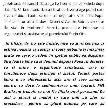
Judeteana, declansat de alegerile interne, se va incheia dupa
data de 31 iulie, cand liberalii braileni il vor alege pe cel care
ii va conduce. Lupta se da intre deputatul Alexandru Popa,
un sustinator al lui Ludovic Orban si Catalin Boboc, secretar
de stat in Ministerul Municii, presedinte interimar al
organizatiei si sustinator al premierului Florin Citu.
„In filiala, da, nu este liniste, insa eu sunt convins ca
echipa noastra va castiga si toata nebunia si imaginea
urata pe care o vedem in spatiul public va disparea.
Stiu foarte bine ca si domnul deputat Popa isi doreste,
ca si mine, o organizatie sanatoasa, care sa
functioneze dupa principii si statut. Totusi, partea
buna e ca efervescenta asta are si ceva sanatos,
pentru ca duce la sedimentarea unor lucruri. PNL
Braila nu trebuie sa mai fie filiala unei persoane! De
aici a plecat si modul in care unii au ales sa
procedeze… pentru ca pierd puterea pe care au