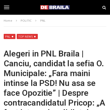
S
s
k
t
i
i
T
p
r
Home
POLITIC
PNL
t
i
o
B
o
m
r
a
a
PNL
TOP NEWS
i
i
g
n
l
Alegeri in PNL Braila |
c
a
o
–
g
Canciu, candidat la sefia O.
n
d
t
e
Municipale: „Fara maini
e
b
l
n
r
intinse la PSD! Nu asa se
t
a
i
e
face Opozitie” | Despre
l
a
contracandidatul Pricop: „A
.
n
r