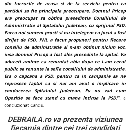
din lucrurile de acasa si de la serviciu pentru ca
partidul sa fie principala preocupare. Domnul Pricop
era preocupat sa obtina presedintia Consiliului de
Administratie al Spitalului Judetean, cu sprijinul PSD.
Parca noi suntem prosti si nu intelegem ca jocul a fost
dirijat de PSD. PNL a facut propuneri pentru fiecare
consiliu de administratie si n-am obtinut niciun vot,
insa domnul Pricop a fost ales presedinte la spital. Va
aduceti aminte ca renuntat abia dupa ce i-am cerut
public sa renunte la sefia consiliului de administratie.
Era o capcana a PSD, pentru ca in campanie sa ne
reproseze faptul ca si noi am avut o implicare in
conducerea Spitalului Judetean. Eu nu vad cum
Opozitie se face stand cu mana intinsa la PSD!”
, a
concluzionat Canciu.
DEBRAILA.ro va prezenta viziunea
fiecaruia dintre cei trei candidati