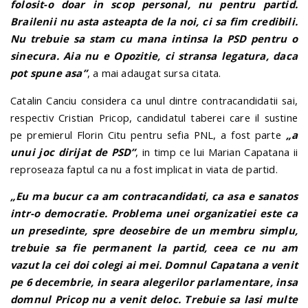
folosit-o doar in scop personal, nu pentru partid.
Brailenii nu asta asteapta de la noi, ci sa fim credibili.
Nu trebuie sa stam cu mana intinsa la PSD pentru o
sinecura. Aia nu e Opozitie, ci stransa legatura, daca
pot spune asa”
, a mai adaugat sursa citata.
Catalin Canciu considera ca unul dintre contracandidatii sai,
respectiv Cristian Pricop, candidatul taberei care il sustine
pe premierul Florin Citu pentru sefia PNL, a fost parte
„a
unui joc dirijat de PSD”
, in timp ce lui Marian Capatana ii
reproseaza faptul ca nu a fost implicat in viata de partid.
„Eu ma bucur ca am contracandidati, ca asa e sanatos
intr-o democratie. Problema unei organizatiei este ca
un presedinte, spre deosebire de un membru simplu,
trebuie sa fie permanent la partid, ceea ce nu am
vazut la cei doi colegi ai mei. Domnul Capatana a venit
pe 6 decembrie, in seara alegerilor parlamentare, insa
domnul Pricop nu a venit deloc. Trebuie sa lasi multe