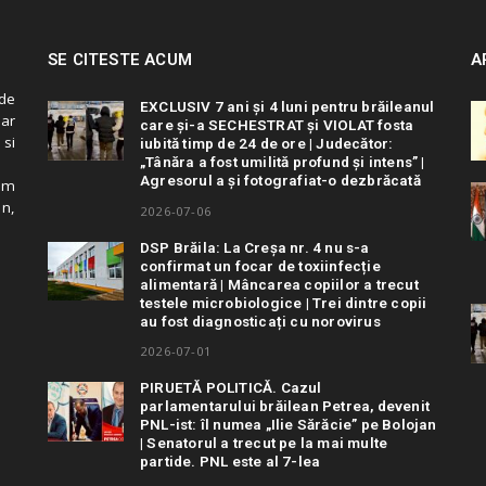
SE CITESTE ACUM
A
de
EXCLUSIV 7 ani și 4 luni pentru brăileanul
 ar
care și-a SECHESTRAT și VIOLAT fosta
 si
iubită timp de 24 de ore | Judecător:
„Tânăra a fost umilită profund și intens” |
Agresorul a și fotografiat-o dezbrăcată
cum
in,
2026-07-06
DSP Brăila: La Creșa nr. 4 nu s-a
confirmat un focar de toxiinfecție
alimentară | Mâncarea copiilor a trecut
testele microbiologice | Trei dintre copii
au fost diagnosticați cu norovirus
2026-07-01
PIRUETĂ POLITICĂ. Cazul
parlamentarului brăilean Petrea, devenit
PNL-ist: îl numea „Ilie Sărăcie” pe Bolojan
| Senatorul a trecut pe la mai multe
partide. PNL este al 7-lea