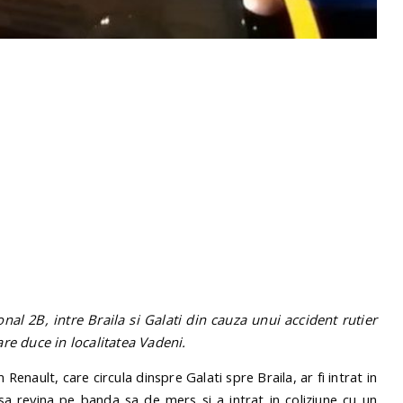
onal 2B, intre Braila si Galati din cauza unui accident rutier
re duce in localitatea Vadeni.
 Renault, care circula dinspre Galati spre Braila, ar fi intrat in
sa revina pe banda sa de mers si a intrat in coliziune cu un