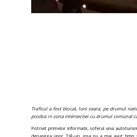
Traficul a fost blocat, luni seara, pe drumul nati
produs in zona intersectiei cu drumul comunal ca
Potrivit primelor informatii, soferul unui autoturism
depasirea unor TIR-uri, insa nu a mai avut timp 