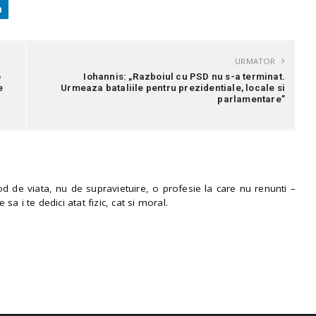
URMATOR
o
Iohannis: „Razboiul cu PSD nu s-a terminat.
e
Urmeaza bataliile pentru prezidentiale, locale si
parlamentare”
 de viata, nu de supravietuire, o profesie la care nu renunti –
e sa i te dedici atat fizic, cat si moral.