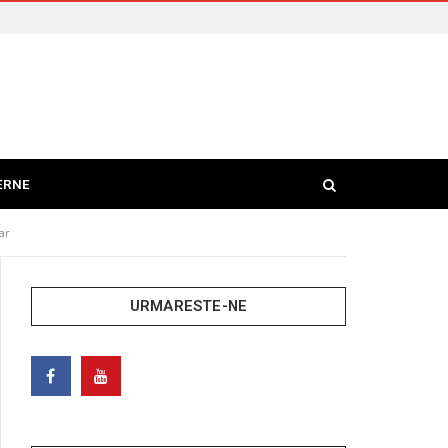
ERNE
ar
URMARESTE-NE