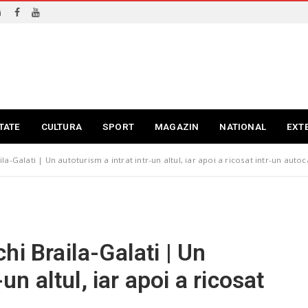
i
TATE
CULTURA
SPORT
MAGAZIN
NATIONAL
EXT
a-Galati | Un autoturism a intrat intr-un altul, iar apoi a ricosat intr-un autoc
i Braila-Galati | Un
un altul, iar apoi a ricosat