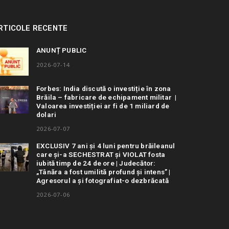
RTICOLE RECENTE
ANUNȚ PUBLIC
2026-07-14
Forbes: India discută o investiție în zona
Brăila – fabricare de echipament militar |
Valoarea investiției ar fi de 1 miliard de
dolari
2026-07-07
EXCLUSIV 7 ani și 4 luni pentru brăileanul
care și-a SECHESTRAT și VIOLAT fosta
iubită timp de 24 de ore | Judecător:
„Tânăra a fost umilită profund și intens” |
Agresorul a și fotografiat-o dezbrăcată
2026-07-06