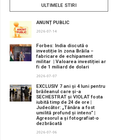
ULTIMELE STIRI
ANUNȚ PUBLIC
2026-07-14
Forbes: India discută o
investiție în zona Brăila –
fabricare de echipament
militar | Valoarea investiției ar
fi de 1 miliard de dolari
2026-07-07
EXCLUSIV 7 ani și 4 luni pentru
brăileanul care și-a
SECHESTRAT și VIOLAT fosta
iubită timp de 24 de ore |
Judecător: „Tânăra a fost
umilită profund și intens” |
Agresorul a și fotografiat-o
dezbrăcată
2026-07-06