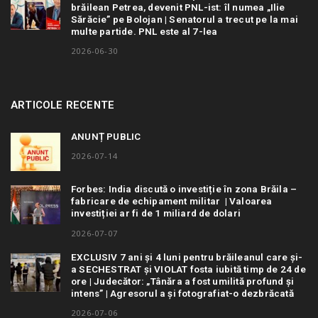
brăilean Petrea, devenit PNL-ist: îl numea „Ilie
Sărăcie” pe Bolojan | Senatorul a trecut pe la mai
multe partide. PNL este al 7-lea
2026-06-30
ARTICOLE RECENTE
ANUNȚ PUBLIC
2026-07-14
Forbes: India discută o investiție în zona Brăila –
fabricare de echipament militar | Valoarea
investiției ar fi de 1 miliard de dolari
2026-07-07
EXCLUSIV 7 ani și 4 luni pentru brăileanul care și-
a SECHESTRAT și VIOLAT fosta iubită timp de 24 de
ore | Judecător: „Tânăra a fost umilită profund și
intens” | Agresorul a și fotografiat-o dezbrăcată
2026-07-06