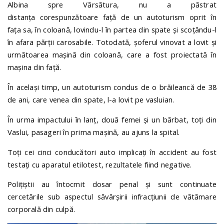
Albina spre Vărsătura, nu a păstrat
distanța corespunzătoare față de un autoturism oprit în
fața sa, în coloană, lovindu-l în partea din spate și scoțându-l
în afara părții carosabile. Totodată, șoferul vinovat a lovit și
următoarea mașină din coloană, care a fost proiectată în
mașina din față.
În același timp, un autoturism condus de o brăileancă de 38
de ani, care venea din spate, l-a lovit pe vasluian.
În urma impactului în lanț, două femei și un bărbat, toți din
Vaslui, pasageri în prima mașină, au ajuns la spital.
Toți cei cinci conducători auto implicați în accident au fost
testați cu aparatul etilotest, rezultatele fiind negative.
Polițiștii au întocmit dosar penal și sunt continuate
cercetările sub aspectul săvârșirii infracțiunii de vătămare
corporală din culpă.