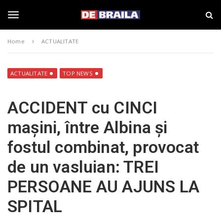
S
s
k
t
i
i
T
p
r
Home
ACTUALITATE
t
i
o
B
o
m
r
a
a
ACTUALITATE
TOP NEWS
i
i
g
n
l
ACCIDENT cu CINCI
c
a
o
–
g
mașini, între Albina și
n
d
t
e
fostul combinat, provocat
e
b
l
n
r
de un vasluian: TREI
t
a
i
e
PERSOANE AU AJUNS LA
l
a
SPITAL
.
n
r