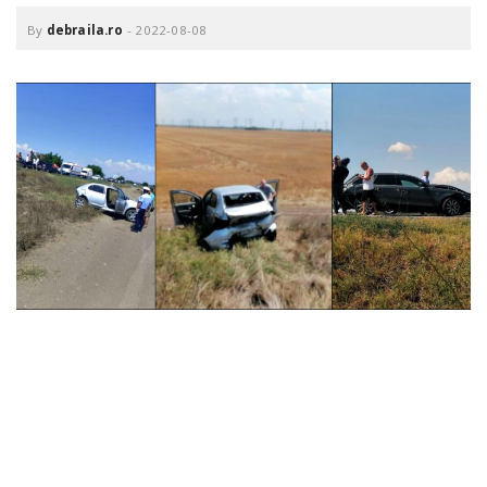
o
a
By
debraila.ro
-
2022-08-08
v
i
g
a
t
i
o