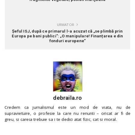
URMATOR
Șeful ISJ, după ce primarul l-a acuzat că „se plimbă prin
Europa pe bani publici”: „O manipulare! Finanțarea e din
fonduri europene”
debraila.ro
Credem ca jurnalismul este un mod de viata, nu de
supravietuire, o profesie la care nu renunti – oricat ar fi de
greu, si careia trebuie sa i te dedici atat fizic, cat si moral.