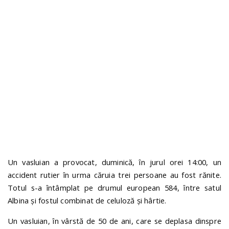
n
Un vasluian a provocat, duminică, în jurul orei 14:00, un
accident rutier în urma căruia trei persoane au fost rănite.
Totul s-a întâmplat pe drumul european 584, între satul
Albina și fostul combinat de celuloză și hârtie.
Un vasluian, în vârstă de 50 de ani, care se deplasa dinspre