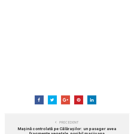
PRECEDENT
Mașină controlată pe Călărașilor: un pasager avea
fragmente vegetale, posibil marijuana