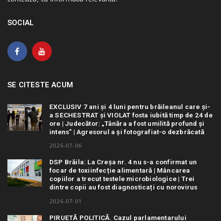
SOCIAL
SE CITESTE ACUM
EXCLUSIV 7 ani și 4 luni pentru brăileanul care și-
a SECHESTRAT și VIOLAT fosta iubită timp de 24 de
ore | Judecător: „Tânăra a fost umilită profund și
intens” | Agresorul a și fotografiat-o dezbrăcată
2026-07-06
DSP Brăila: La Creșa nr. 4 nu s-a confirmat un
focar de toxiinfecție alimentară | Mâncarea
copiilor a trecut testele microbiologice | Trei
dintre copii au fost diagnosticați cu norovirus
2026-07-01
PIRUETĂ POLITICĂ. Cazul parlamentarului