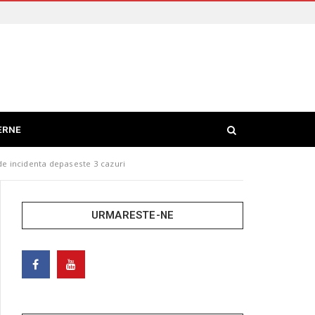
ERNE
de incidenta depaseste 3 cazuri
URMARESTE-NE