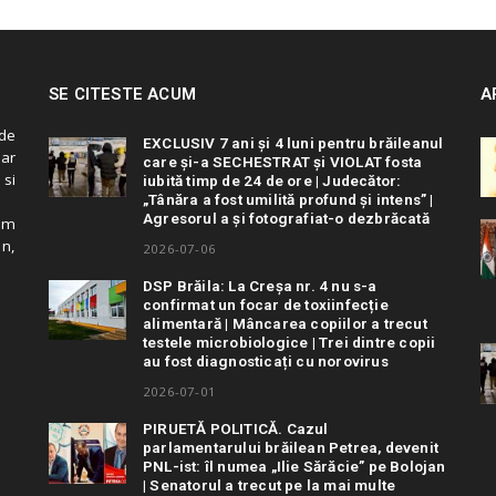
SE CITESTE ACUM
A
de
EXCLUSIV 7 ani și 4 luni pentru brăileanul
 ar
care și-a SECHESTRAT și VIOLAT fosta
 si
iubită timp de 24 de ore | Judecător:
„Tânăra a fost umilită profund și intens” |
Agresorul a și fotografiat-o dezbrăcată
cum
in,
2026-07-06
DSP Brăila: La Creșa nr. 4 nu s-a
confirmat un focar de toxiinfecție
alimentară | Mâncarea copiilor a trecut
testele microbiologice | Trei dintre copii
au fost diagnosticați cu norovirus
2026-07-01
PIRUETĂ POLITICĂ. Cazul
parlamentarului brăilean Petrea, devenit
PNL-ist: îl numea „Ilie Sărăcie” pe Bolojan
| Senatorul a trecut pe la mai multe