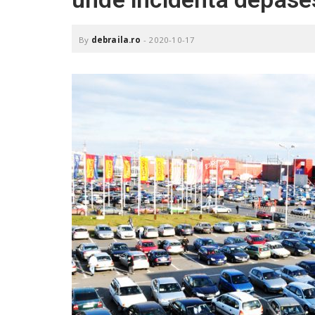
.
r
o
By
debraila.ro
-
2020-10-17