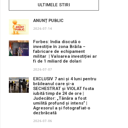
ULTIMELE STIRI
ANUNȚ PUBLIC
2026-07-14
Forbes: India discută o
investiție în zona Brăila –
fabricare de echipament
militar | Valoarea investiției ar
fi de 1 miliard de dolari
2026-07-07
EXCLUSIV 7 ani și 4 luni pentru
brăileanul care și-a
SECHESTRAT și VIOLAT fosta
iubită timp de 24 de ore |
Judecător: „Tânăra a fost
umilită profund și intens” |
Agresorul a și fotografiat-o
dezbrăcată
2026-07-06