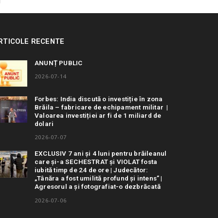
RTICOLE RECENTE
ANUNȚ PUBLIC
2026-07-14
Forbes: India discută o investiție în zona
Brăila – fabricare de echipament militar |
Valoarea investiției ar fi de 1 miliard de
dolari
2026-07-07
EXCLUSIV 7 ani și 4 luni pentru brăileanul
care și-a SECHESTRAT și VIOLAT fosta
iubită timp de 24 de ore | Judecător:
„Tânăra a fost umilită profund și intens” |
Agresorul a și fotografiat-o dezbrăcată
2026-07-06