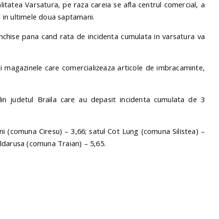
alitatea Varsatura, pe raza careia se afla centrul comercial, a
ri in ultimele doua saptamani.
chise pana cand rata de incidenta cumulata in varsatura va
i magazinele care comercializeaza articole de imbracaminte,
 din judetul Braila care au depasit incidenta cumulata de 3
eni (comuna Ciresu) – 3,66; satul Cot Lung (comuna Silistea) –
ldarusa (comuna Traian) – 5,65.