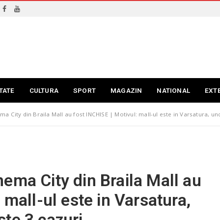
TATE
CULTURA
SPORT
MAGAZIN
NATIONAL
EXT
 City din Braila Mall au fost INCHISE | Motivul: mall-ul este in Varsatura, un
ema City din Braila Mall au
 mall-ul este in Varsatura,
te 3 cazuri