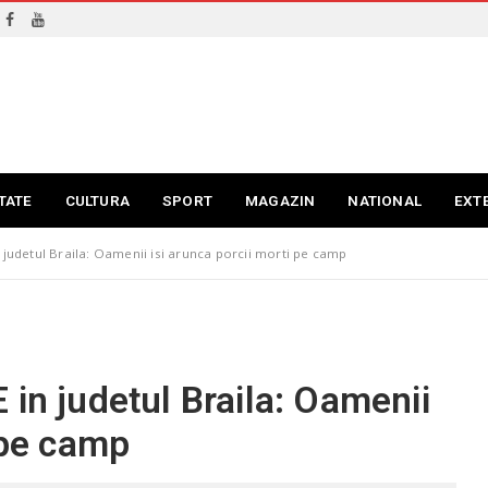
TATE
CULTURA
SPORT
MAGAZIN
NATIONAL
EXT
 judetul Braila: Oamenii isi arunca porcii morti pe camp
 in judetul Braila: Oamenii
 pe camp