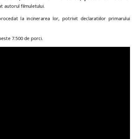
t autorul filmuletului.
rocedat la incinerarea lor, potrivit declaratiilor primarului
 peste 7.500 de porci.