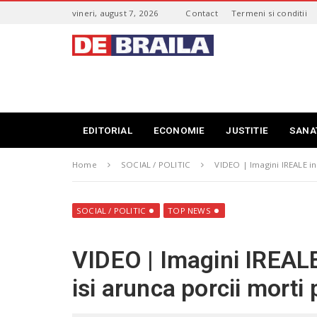
S
vineri, august 7, 2026
Contact
Termeni si conditii
k
i
s
p
t
t
i
o
r
m
i
a
B
i
r
EDITORIAL
ECONOMIE
JUSTITIE
SANA
n
a
c
i
o
Home
SOCIAL / POLITIC
VIDEO | Imagini IREALE in
l
n
a
t
–
e
d
SOCIAL / POLITIC
TOP NEWS
n
e
t
b
VIDEO | Imagini IREALE
r
a
isi arunca porcii morti
i
l
a