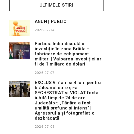
ULTIMELE STIRI
ANUNȚ PUBLIC
2026-07-14
Forbes: India discută o
investiție în zona Brăila –
fabricare de echipament
militar | Valoarea investiției ar
fi de 1 miliard de dolari
2026-07-07
EXCLUSIV 7 ani și 4 luni pentru
brăileanul care și-a
SECHESTRAT și VIOLAT fosta
iubită timp de 24 de ore |
Judecător: „Tânăra a fost
umilită profund și intens” |
Agresorul a și fotografiat-o
dezbrăcată
2026-07-06