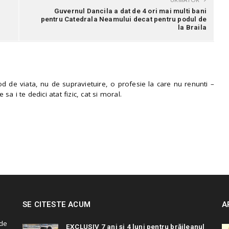
Guvernul Dancila a dat de 4 ori mai multi bani
pentru Catedrala Neamului decat pentru podul de
la Braila
 de viata, nu de supravietuire, o profesie la care nu renunti –
e sa i te dedici atat fizic, cat si moral.
SE CITESTE ACUM
A
de
EXCLUSIV 7 ani și 4 luni pentru brăileanul