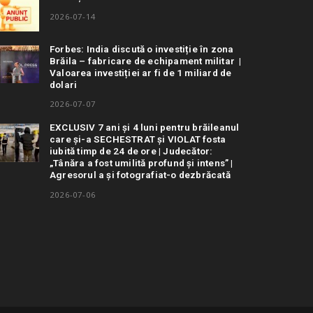
2026-07-14
Forbes: India discută o investiție în zona
Brăila – fabricare de echipament militar |
Valoarea investiției ar fi de 1 miliard de
dolari
2026-07-07
EXCLUSIV 7 ani și 4 luni pentru brăileanul
care și-a SECHESTRAT și VIOLAT fosta
iubită timp de 24 de ore | Judecător:
„Tânăra a fost umilită profund și intens” |
Agresorul a și fotografiat-o dezbrăcată
2026-07-06