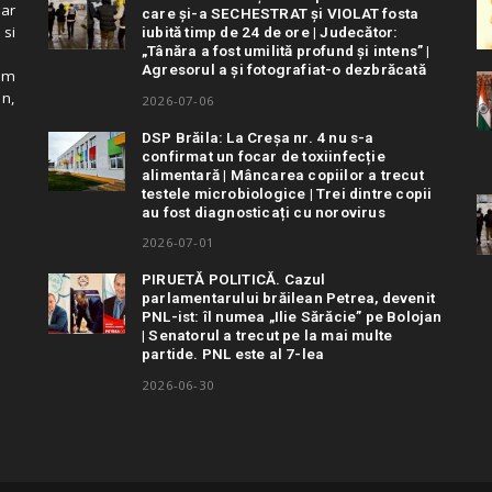
 ar
care și-a SECHESTRAT și VIOLAT fosta
 si
iubită timp de 24 de ore | Judecător:
„Tânăra a fost umilită profund și intens” |
Agresorul a și fotografiat-o dezbrăcată
cum
in,
2026-07-06
DSP Brăila: La Creșa nr. 4 nu s-a
confirmat un focar de toxiinfecție
alimentară | Mâncarea copiilor a trecut
testele microbiologice | Trei dintre copii
au fost diagnosticați cu norovirus
2026-07-01
PIRUETĂ POLITICĂ. Cazul
parlamentarului brăilean Petrea, devenit
PNL-ist: îl numea „Ilie Sărăcie” pe Bolojan
| Senatorul a trecut pe la mai multe
partide. PNL este al 7-lea
2026-06-30