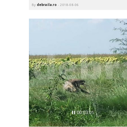
.
By
debraila.ro
-
2018-08-06
r
o