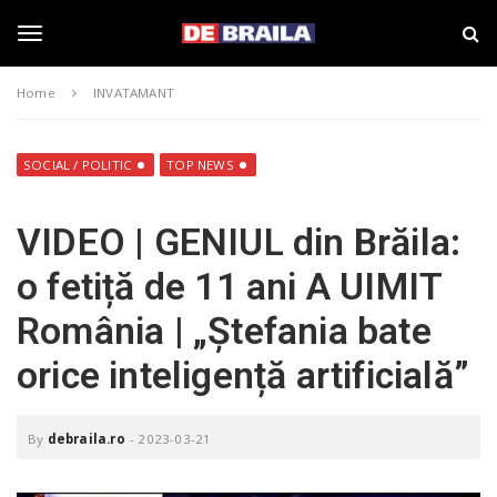
S
s
k
t
i
i
T
p
r
Home
INVATAMANT
t
i
o
B
o
m
r
a
a
SOCIAL / POLITIC
TOP NEWS
i
i
g
n
l
VIDEO | GENIUL din Brăila:
c
a
o
–
g
o fetiță de 11 ani A UIMIT
n
d
t
e
România | „Ștefania bate
e
b
l
n
r
orice inteligență artificială”
t
a
i
e
l
a
By
debraila.ro
-
2023-03-21
.
n
r