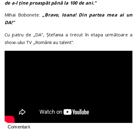
de a-l ține proaspăt până la 100 de ani.”
Mihai Bobonete:
„Bravo, Ioana! Din partea mea ai un
DA!”
Cu patru de „DA”, Ștefania a trecut în etapa următoare a
show-ului TV „Românii au talent”.
Comentarii