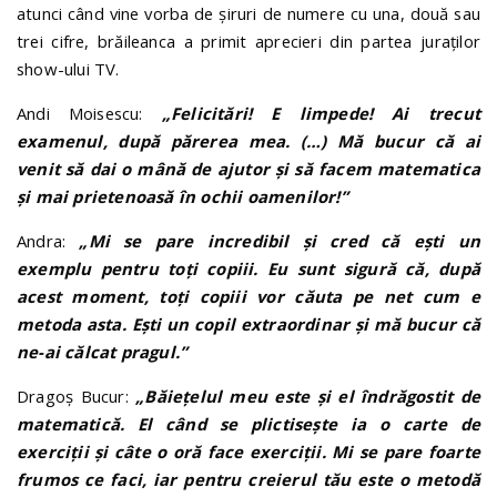
atunci când vine vorba de șiruri de numere cu una, două sau
trei cifre, brăileanca a primit aprecieri din partea juraților
show-ului TV.
Andi Moisescu:
„Felicitări! E limpede! Ai trecut
examenul, după părerea mea. (…) Mă bucur că ai
venit să dai o mână de ajutor și să facem matematica
și mai prietenoasă în ochii oamenilor!”
Andra:
„Mi se pare incredibil și cred că ești un
exemplu pentru toți copiii. Eu sunt sigură că, după
acest moment, toți copiii vor căuta pe net cum e
metoda asta. Ești un copil extraordinar și mă bucur că
ne-ai călcat pragul.”
Dragoș Bucur:
„Băiețelul meu este și el îndrăgostit de
matematică. El când se plictisește ia o carte de
exerciții și câte o oră face exerciții. Mi se pare foarte
frumos ce faci, iar pentru creierul tău este o metodă