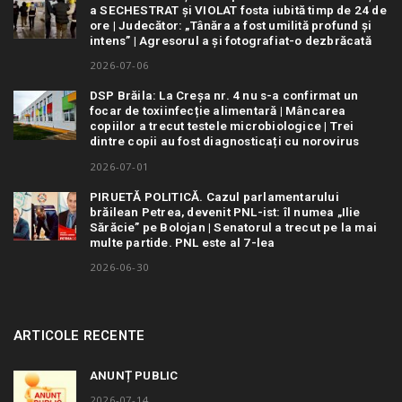
a SECHESTRAT și VIOLAT fosta iubită timp de 24 de
ore | Judecător: „Tânăra a fost umilită profund și
intens” | Agresorul a și fotografiat-o dezbrăcată
2026-07-06
DSP Brăila: La Creșa nr. 4 nu s-a confirmat un
focar de toxiinfecție alimentară | Mâncarea
copiilor a trecut testele microbiologice | Trei
dintre copii au fost diagnosticați cu norovirus
2026-07-01
PIRUETĂ POLITICĂ. Cazul parlamentarului
brăilean Petrea, devenit PNL-ist: îl numea „Ilie
Sărăcie” pe Bolojan | Senatorul a trecut pe la mai
multe partide. PNL este al 7-lea
2026-06-30
ARTICOLE RECENTE
ANUNȚ PUBLIC
2026-07-14