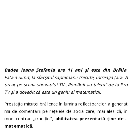
n
Badea Ioana Ștefania are 11 ani și este din Brăila
.
Fata a uimit, la sfârșitul săptămânii trecute, întreaga țară. A
urcat pe scena show-ului TV „Românii au talent” de la Pro
TV și a dovedit că este un geniu al matematicii.
Prestația micuței brăilence în lumina reflectoarelor a generat
mii de comentarii pe rețelele de socializare, mai ales că, în
mod contrar „tradiției”,
abilitatea prezentată ține de…
matematică
.