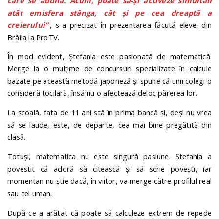
care se adună. Acum, poate să-și activeze simultan
atât emisfera stânga, cât și pe cea dreaptă a
creierului”
, s-a precizat în prezentarea făcută elevei din
Brăila la ProTV.
În mod evident, Ștefania este pasionată de matematică.
Merge la o mulțime de concursuri specializate în calcule
bazate pe această metodă japoneză și spune că unii colegi o
consideră tocilară, însă nu o afectează deloc părerea lor.
La școală, fata de 11 ani stă în prima bancă și, deși nu vrea
să se laude, este, de departe, cea mai bine pregătită din
clasă.
Totuși, matematica nu este singură pasiune. Ștefania a
povestit că adoră să citească și să scrie povești, iar
momentan nu știe dacă, în viitor, va merge către profilul real
sau cel uman.
După ce a arătat că poate să calculeze extrem de repede