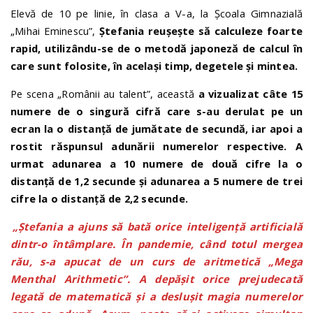
Elevă de 10 pe linie, în clasa a V-a, la Școala Gimnazială
„Mihai Eminescu”,
Ștefania reușește să calculeze foarte
rapid, utilizându-se de o metodă japoneză de calcul în
care sunt folosite, în același timp, degetele și mintea.
Pe scena „Românii au talent”, această
a vizualizat câte 15
numere de o singură cifră care s-au derulat pe un
ecran la o distanță de jumătate de secundă, iar apoi a
rostit răspunsul adunării numerelor respective. A
urmat adunarea a 10 numere de două cifre la o
distanță de 1,2 secunde și adunarea a 5 numere de trei
cifre la o distanță de 2,2 secunde.
„Ștefania a ajuns să bată orice inteligență artificială
dintr-o întâmplare. În pandemie, când totul mergea
rău, s-a apucat de un curs de aritmetică „Mega
Menthal Arithmetic”. A depășit orice prejudecată
legată de matematică și a deslușit magia numerelor