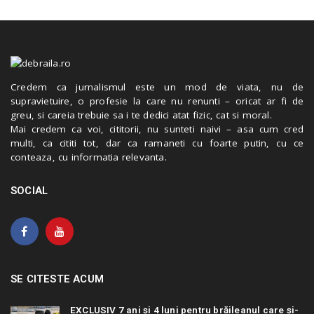
Credem ca jurnalismul este un mod de viata, nu de
supravietuire, o profesie la care nu renunti – oricat ar fi de
greu, si careia trebuie sa i te dedici atat fizic, cat si moral.
Mai credem ca voi, cititorii, nu sunteti naivi – asa cum cred
multi, ca cititi tot, dar ca ramaneti cu foarte putin, cu ce
conteaza, cu informatia relevanta.
SOCIAL
SE CITESTE ACUM
EXCLUSIV 7 ani și 4 luni pentru brăileanul care și-