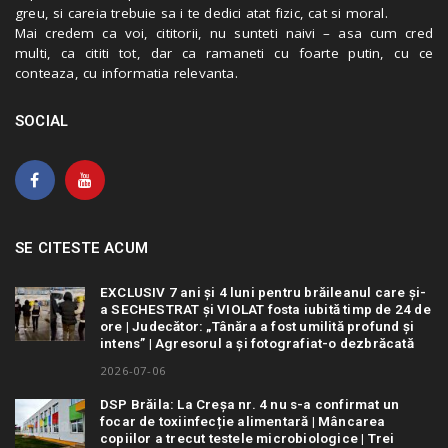
greu, si careia trebuie sa i te dedici atat fizic, cat si moral.
Mai credem ca voi, cititorii, nu sunteti naivi – asa cum cred
multi, ca cititi tot, dar ca ramaneti cu foarte putin, cu ce
conteaza, cu informatia relevanta.
SOCIAL
SE CITESTE ACUM
EXCLUSIV 7 ani și 4 luni pentru brăileanul care și-
a SECHESTRAT și VIOLAT fosta iubită timp de 24 de
ore | Judecător: „Tânăra a fost umilită profund și
intens” | Agresorul a și fotografiat-o dezbrăcată
2026-07-06
DSP Brăila: La Creșa nr. 4 nu s-a confirmat un
focar de toxiinfecție alimentară | Mâncarea
copiilor a trecut testele microbiologice | Trei