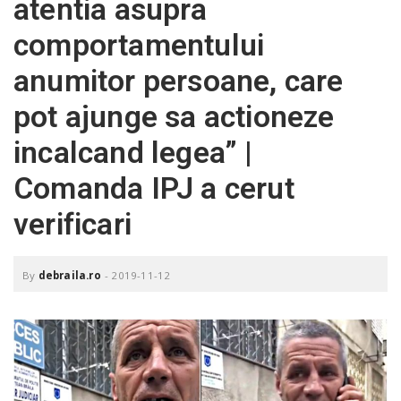
atentia asupra
o
a
comportamentului
anumitor persoane, care
v
pot ajunge sa actioneze
i
incalcand legea” |
Comanda IPJ a cerut
g
verificari
a
By
debraila.ro
-
2019-11-12
t
i
o