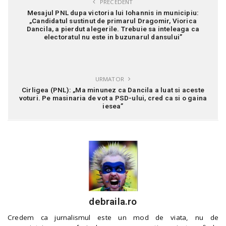
PRECEDENT
Mesajul PNL dupa victoria lui Iohannis in municipiu:
„Candidatul sustinut de primarul Dragomir, Viorica
Dancila, a pierdut alegerile. Trebuie sa inteleaga ca
electoratul nu este in buzunarul dansului”
URMATOR
Cirligea (PNL): „Ma minunez ca Dancila a luat si aceste
voturi. Pe masinaria de vot a PSD-ului, cred ca si o gaina
iesea”
debraila.ro
Credem ca jurnalismul este un mod de viata, nu de