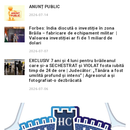
ANUNȚ PUBLIC
2026-07-14
Forbes: India discută o investiție în zona
Brăila – fabricare de echipament militar |
Valoarea investiției ar fi de 1 miliard de
dolari
2026-07-07
EXCLUSIV 7 ani și 4 luni pentru brăileanul
care și-a SECHESTRAT și VIOLAT fosta iubită
timp de 24 de ore | Judecător: „Tânăra a fost
umilită profund și intens” | Agresorul a și
fotografiat-o dezbrăcată
2026-07-06