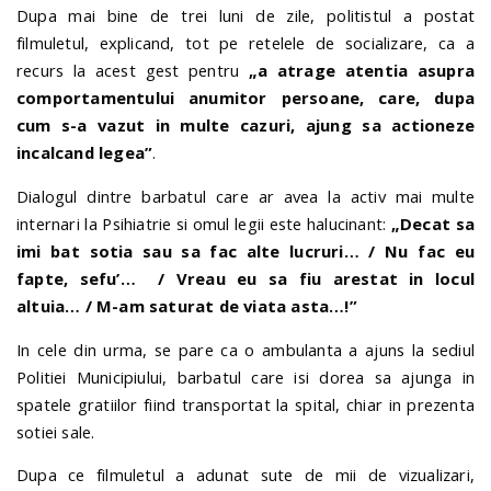
Dupa mai bine de trei luni de zile, politistul a postat
filmuletul, explicand, tot pe retelele de socializare, ca a
recurs la acest gest pentru
„a atrage atentia asupra
comportamentului anumitor persoane, care, dupa
cum s-a vazut in multe cazuri, ajung sa actioneze
incalcand legea”
.
Dialogul dintre barbatul care ar avea la activ mai multe
internari la Psihiatrie si omul legii este halucinant:
„Decat sa
imi bat sotia sau sa fac alte lucruri… / Nu fac eu
fapte, sefu’… / Vreau eu sa fiu arestat in locul
altuia… / M-am saturat de viata asta…!”
In cele din urma, se pare ca o ambulanta a ajuns la sediul
Politiei Municipiului, barbatul care isi dorea sa ajunga in
spatele gratiilor fiind transportat la spital, chiar in prezenta
sotiei sale.
Dupa ce filmuletul a adunat sute de mii de vizualizari,