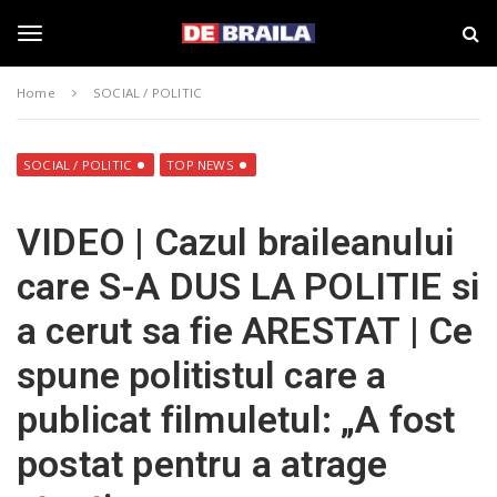
S
s
k
t
i
i
T
p
r
Home
SOCIAL / POLITIC
t
i
o
B
o
m
r
a
a
SOCIAL / POLITIC
TOP NEWS
i
i
g
n
l
VIDEO | Cazul braileanului
c
a
o
–
g
care S-A DUS LA POLITIE si
n
d
t
e
a cerut sa fie ARESTAT | Ce
e
b
l
n
r
spune politistul care a
t
a
i
e
publicat filmuletul: „A fost
l
a
postat pentru a atrage
.
n
r