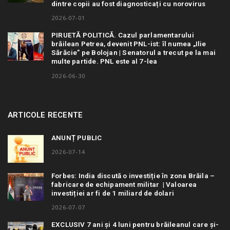
dintre copii au fost diagnosticați cu norovirus
2026-07-01
PIRUETĂ POLITICĂ. Cazul parlamentarului
brăilean Petrea, devenit PNL-ist: îl numea „Ilie
Sărăcie” pe Bolojan | Senatorul a trecut pe la mai
multe partide. PNL este al 7-lea
2026-06-30
ARTICOLE RECENTE
ANUNȚ PUBLIC
2026-07-14
Forbes: India discută o investiție în zona Brăila –
fabricare de echipament militar | Valoarea
investiției ar fi de 1 miliard de dolari
2026-07-07
EXCLUSIV 7 ani și 4 luni pentru brăileanul care și-