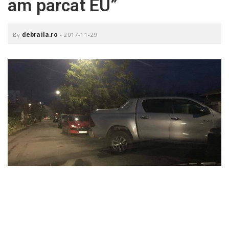
am parcat EU”
o
a
By
debraila.ro
-
2017-11-29
v
i
g
a
t
i
o