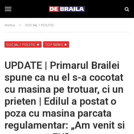
S
s
k
t
i
i
T
p
r
Home
SOCIAL / POLITIC
t
i
o
B
o
m
r
a
a
SOCIAL / POLITIC
TOP NEWS
i
i
g
n
l
UPDATE | Primarul Brailei
c
a
o
–
g
spune ca nu el s-a cocotat
n
d
t
e
cu masina pe trotuar, ci un
e
b
l
n
r
prieten | Edilul a postat o
t
a
i
e
poza cu masina parcata
l
a
regulamentar: „Am venit si
.
n
r