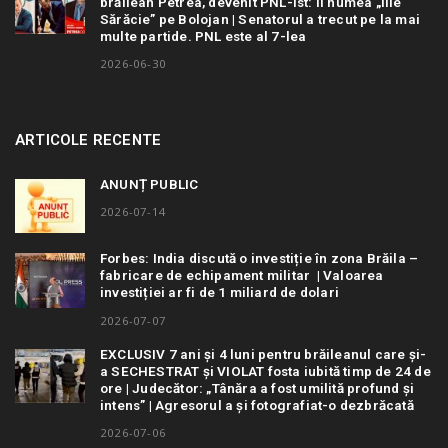
brăilean Petrea, devenit PNL-ist: îl numea „Ilie
Sărăcie” pe Bolojan | Senatorul a trecut pe la mai
multe partide. PNL este al 7-lea
2026-06-30
ARTICOLE RECENTE
ANUNȚ PUBLIC
2026-07-14
Forbes: India discută o investiție în zona Brăila –
fabricare de echipament militar | Valoarea
investiției ar fi de 1 miliard de dolari
2026-07-07
EXCLUSIV 7 ani și 4 luni pentru brăileanul care și-
a SECHESTRAT și VIOLAT fosta iubită timp de 24 de
ore | Judecător: „Tânăra a fost umilită profund și
intens” | Agresorul a și fotografiat-o dezbrăcată
2026-07-06