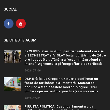
SOCIAL
SE CITESTE ACUM
EXCLUSIV 7 ani și 4 luni pentru brăileanul care și-
a SECHESTRAT și VIOLAT fosta iubită timp de 24 de
ore | Judecător: „Tânăra a fost umilită profund și
intens” | Agresorul a și fotografiat-o dezbrăcată
2026-07-06
DSP Brăila: La Creșa nr. 4 nu s-a confirmat un
focar de toxiinfecție alimentară | Mâncarea
copiilor a trecut testele microbiologice | Trei
dintre copii au fost diagnosticați cu norovirus
2026-07-01
PIRUETĂ POLITICĂ. Cazul parlamentarului