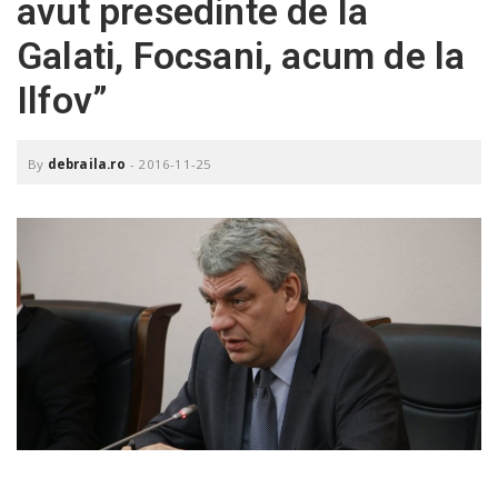
avut presedinte de la
o
a
Galati, Focsani, acum de la
Ilfov”
v
i
By
debraila.ro
-
2016-11-25
g
a
t
i
o