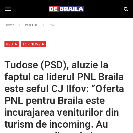
S
s
k
t
i
i
T
p
r
Home
POLITIC
PSD
t
i
o
B
o
m
r
a
a
PSD
TOP NEWS
i
i
g
n
l
Tudose (PSD), aluzie la
c
a
o
–
g
faptul ca liderul PNL Braila
n
d
t
e
este seful CJ Ilfov: ”Oferta
e
b
l
n
r
PNL pentru Braila este
t
a
i
e
incurajarea veniturilor din
l
a
turism de incoming. Au
.
n
r