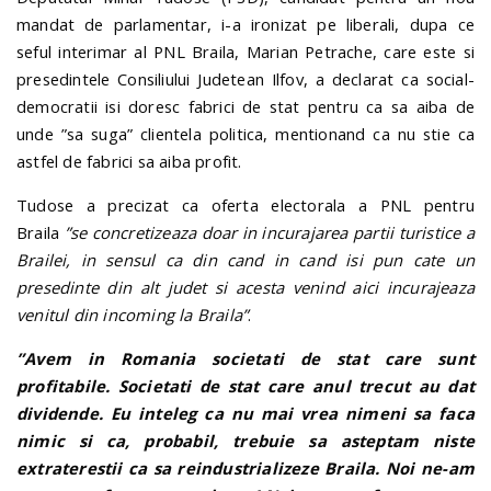
mandat de parlamentar, i-a ironizat pe liberali, dupa ce
seful interimar al PNL Braila, Marian Petrache, care este si
presedintele Consiliului Judetean Ilfov, a declarat ca social-
democratii isi doresc fabrici de stat pentru ca sa aiba de
unde ”sa suga” clientela politica, mentionand ca nu stie ca
astfel de fabrici sa aiba profit.
Tudose a precizat ca oferta electorala a PNL pentru
Braila
”
se concretizeaza doar in incurajarea partii turistice a
Brailei, in sensul ca din cand in cand isi pun cate un
presedinte din alt judet si acesta venind aici incurajeaza
venitul din incoming la Braila”
.
”Avem in Romania societati de stat care sunt
profitabile. Societati de stat care anul trecut au dat
dividende. Eu inteleg ca nu mai vrea nimeni sa faca
nimic si ca, probabil, trebuie sa asteptam niste
extraterestii ca sa reindustrializeze Braila. Noi ne-am