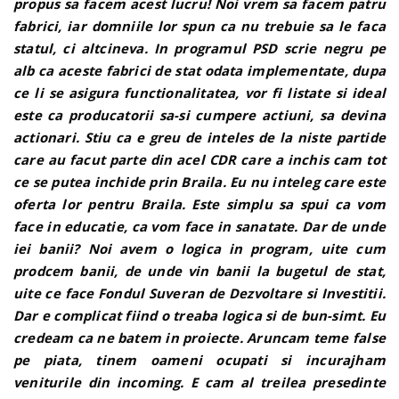
propus sa facem acest lucru! Noi vrem sa facem patru
fabrici, iar domniile lor spun ca nu trebuie sa le faca
statul, ci altcineva. In programul PSD scrie negru pe
alb ca aceste fabrici de stat odata implementate, dupa
ce li se asigura functionalitatea, vor fi listate si ideal
este ca producatorii sa-si cumpere actiuni, sa devina
actionari. Stiu ca e greu de inteles de la niste partide
care au facut parte din acel CDR care a inchis cam tot
ce se putea inchide prin Braila. Eu nu inteleg care este
oferta lor pentru Braila. Este simplu sa spui ca vom
face in educatie, ca vom face in sanatate. Dar de unde
iei banii? Noi avem o logica in program, uite cum
prodcem banii, de unde vin banii la bugetul de stat,
uite ce face Fondul Suveran de Dezvoltare si Investitii.
Dar e complicat fiind o treaba logica si de bun-simt. Eu
credeam ca ne batem in proiecte. Aruncam teme false
pe piata, tinem oameni ocupati si incurajham
veniturile din incoming. E cam al treilea presedinte