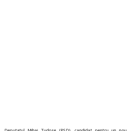
n
Deputatul Mihai Tudose (PSD), candidat pentru un nou