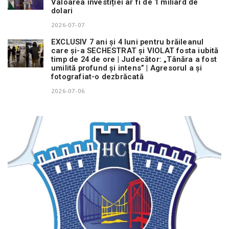
Valoarea investiției ar fi de 1 miliard de
dolari
2026-07-07
EXCLUSIV 7 ani și 4 luni pentru brăileanul
care și-a SECHESTRAT și VIOLAT fosta iubită
timp de 24 de ore | Judecător: „Tânăra a fost
umilită profund și intens” | Agresorul a și
fotografiat-o dezbrăcată
2026-07-06