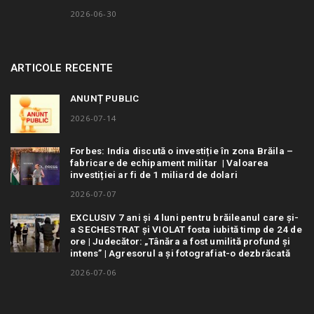
2026-06-30
ARTICOLE RECENTE
ANUNȚ PUBLIC
2026-07-14
Forbes: India discută o investiție în zona Brăila –
fabricare de echipament militar | Valoarea
investiției ar fi de 1 miliard de dolari
2026-07-07
EXCLUSIV 7 ani și 4 luni pentru brăileanul care și-
a SECHESTRAT și VIOLAT fosta iubită timp de 24 de
ore | Judecător: „Tânăra a fost umilită profund și
intens” | Agresorul a și fotografiat-o dezbrăcată
2026-07-06