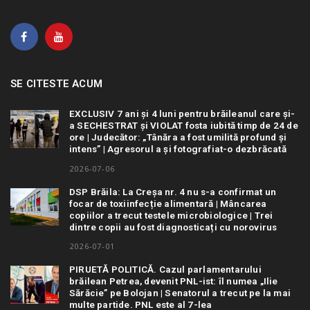
SE CITESTE ACUM
EXCLUSIV 7 ani și 4 luni pentru brăileanul care și-
a SECHESTRAT și VIOLAT fosta iubită timp de 24 de
ore | Judecător: „Tânăra a fost umilită profund și
intens” | Agresorul a și fotografiat-o dezbrăcată
2026-07-06
DSP Brăila: La Creșa nr. 4 nu s-a confirmat un
focar de toxiinfecție alimentară | Mâncarea
copiilor a trecut testele microbiologice | Trei
dintre copii au fost diagnosticați cu norovirus
2026-07-01
PIRUETĂ POLITICĂ. Cazul parlamentarului
brăilean Petrea, devenit PNL-ist: îl numea „Ilie
Sărăcie” pe Bolojan | Senatorul a trecut pe la mai
multe partide. PNL este al 7-lea