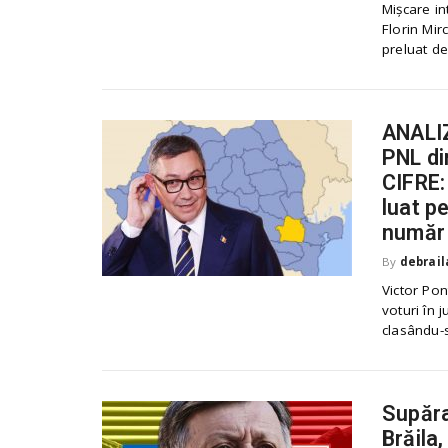
Mișcare in
.
Florin Mir
r
preluat de 
o
ANALIZ
PNL din
CIFRE:
luat p
număr 
By
debrail
Victor Pon
voturi în 
clasându-se
Supăra
Brăila