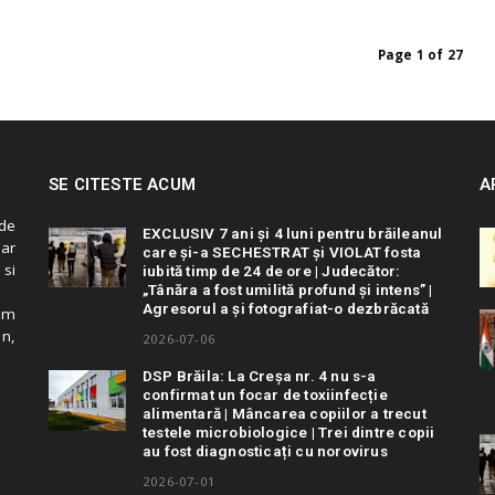
Page 1 of 27
SE CITESTE ACUM
A
de
EXCLUSIV 7 ani și 4 luni pentru brăileanul
 ar
care și-a SECHESTRAT și VIOLAT fosta
 si
iubită timp de 24 de ore | Judecător:
„Tânăra a fost umilită profund și intens” |
Agresorul a și fotografiat-o dezbrăcată
cum
in,
2026-07-06
DSP Brăila: La Creșa nr. 4 nu s-a
confirmat un focar de toxiinfecție
alimentară | Mâncarea copiilor a trecut
testele microbiologice | Trei dintre copii
au fost diagnosticați cu norovirus
2026-07-01