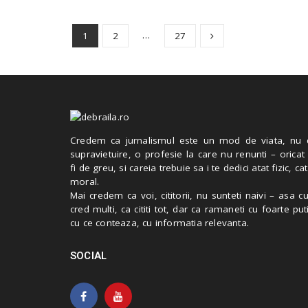
…
1
2
27
Credem ca jurnalismul este un mod de viata, nu 
supravietuire, o profesie la care nu renunti – oricat
fi de greu, si careia trebuie sa i te dedici atat fizic, cat
moral.
Mai credem ca voi, cititorii, nu sunteti naivi – asa 
cred multi, ca cititi tot, dar ca ramaneti cu foarte put
cu ce conteaza, cu informatia relevanta.
SOCIAL