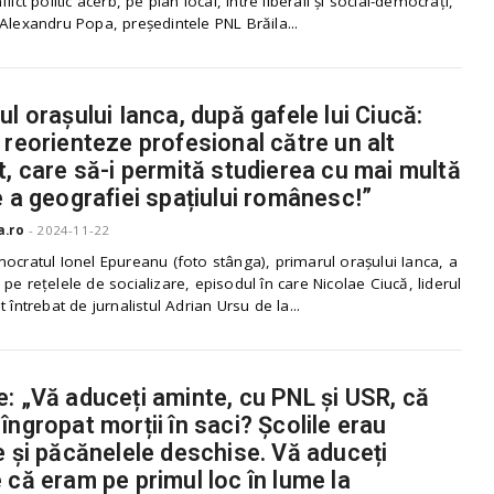
lict politic acerb, pe plan local, între liberali și social-democrați,
Alexandru Popa, președintele PNL Brăila...
ul orașului Ianca, după gafele lui Ciucă:
 reorienteze profesional către un alt
t, care să-i permită studierea cu mai multă
e a geografiei spațiului românesc!”
a.ro
-
2024-11-22
ocratul Ionel Epureanu (foto stânga), primarul orașului Ianca, a
pe rețelele de socializare, episodul în care Nicolae Ciucă, liderul
t întrebat de jurnalistul Adrian Ursu de la...
: „Vă aduceți aminte, cu PNL și USR, că
îngropat morții în saci? Școlile erau
e și păcănelele deschise. Vă aduceți
 că eram pe primul loc în lume la