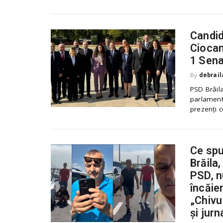
Candid
Ciocan
1 Sena
By
debrail
PSD Brăila
parlamenta
prezenți c
Ce spu
Brăila
PSD, n
încăie
„Chivu
și jurn