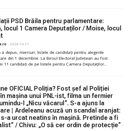
ații PSD Brăila pentru parlamentare:
, locul 1 Camera Deputaților / Moise, locul
t
a.ro
-
2024-10-17
 a depus, miercuri, listele de candidați pentru alegerile
re din 1 decembrie. La Biroul Electoral Județean au fost
ei 11 candidați de pe listele pentru Camera Deputaților...
ne OFICIAL Poliția? Fost șef al Poliției
, în mașina unui PNL-ist, filma un fermier
umindu-l „Nicu văcarul”. S-a ajuns la
rare | Ardeleanu acuză un scandal aranjat:
 s-a urcat neatins în mașină. Pretinde a fi
alist” / Chivu: „O să cer ordin de protecție”