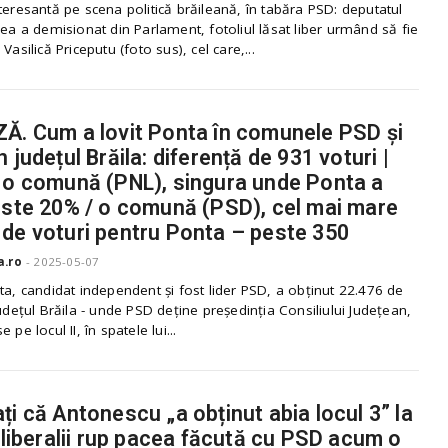
teresantă pe scena politică brăileană, în tabăra PSD: deputatul
cea a demisionat din Parlament, fotoliul lăsat liber urmând să fie
Vasilică Priceputu (foto sus), cel care,...
Ă. Cum a lovit Ponta în comunele PSD și
 județul Brăila: diferență de 931 voturi |
 o comună (PNL), singura unde Ponta a
este 20% / o comună (PSD), cel mai mare
de voturi pentru Ponta – peste 350
a.ro
-
2025-05-07
ta, candidat independent și fost lider PSD, a obținut 22.476 de
județul Brăila - unde PSD deține președinția Consiliului Județean,
 pe locul II, în spatele lui...
ți că Antonescu „a obținut abia locul 3” la
, liberalii rup pacea făcută cu PSD acum o