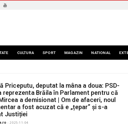
TATE
CULTURA
SPORT
MAGAZIN
NATIONAL
EXT
că Priceputu, deputat la mâna a doua: PSD-
va reprezenta Brăila în Parlament pentru că
 Mircea a demisionat | Om de afaceri, noul
entar a fost acuzat că e „țepar” și s-a
t Justiției
a.ro
-
2025-11-04