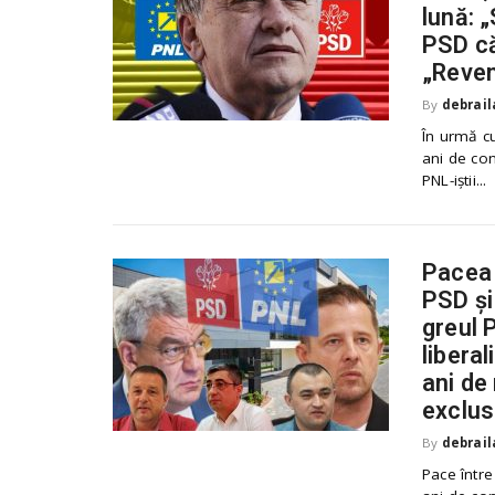
lună: 
PSD că
„Reven
By
debrail
În urmă cu
ani de conf
PNL-iștii...
Pacea d
PSD și
greul 
liberal
ani de 
exclus
By
debrail
Pace între