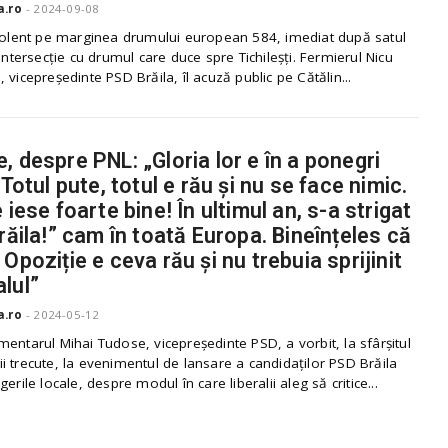
a.ro
-
2024-09-08
violent pe marginea drumului european 584, imediat după satul
 intersecție cu drumul care duce spre Tichileșți. Fermierul Nicu
 vicepreședinte PSD Brăila, îl acuză public pe Cătălin...
, despre PNL: „Gloria lor e în a ponegri
 Totul pute, totul e rău și nu se face nimic.
 iese foarte bine! În ultimul an, s-a strigat
Brăila!” cam în toată Europa. Bineînțeles că
Opoziție e ceva rău și nu trebuia sprijinit
lul”
a.ro
-
2024-05-12
entarul Mihai Tudose, vicepreședinte PSD, a vorbit, la sfârșitul
 trecute, la evenimentul de lansare a candidaților PSD Brăila
erile locale, despre modul în care liberalii aleg să critice...