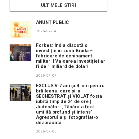
ULTIMELE STIRI
ANUNȚ PUBLIC
2026-07-14
Forbes: India discută o
investiție în zona Brăila –
fabricare de echipament
militar | Valoarea investiției ar
fi de 1 miliard de dolari
2026-07-07
EXCLUSIV 7 ani și 4 luni pentru
brăileanul care și-a
SECHESTRAT și VIOLAT fosta
iubită timp de 24 de ore |
Judecător: „Tânăra a fost
umilită profund și intens” |
Agresorul a și fotografiat-o
dezbrăcată
2026-07-06