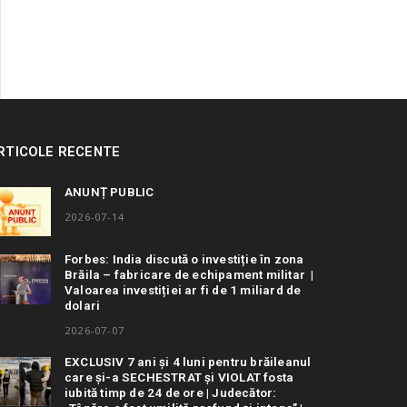
RTICOLE RECENTE
ANUNȚ PUBLIC
2026-07-14
Forbes: India discută o investiție în zona
Brăila – fabricare de echipament militar |
Valoarea investiției ar fi de 1 miliard de
dolari
2026-07-07
EXCLUSIV 7 ani și 4 luni pentru brăileanul
care și-a SECHESTRAT și VIOLAT fosta
iubită timp de 24 de ore | Judecător: