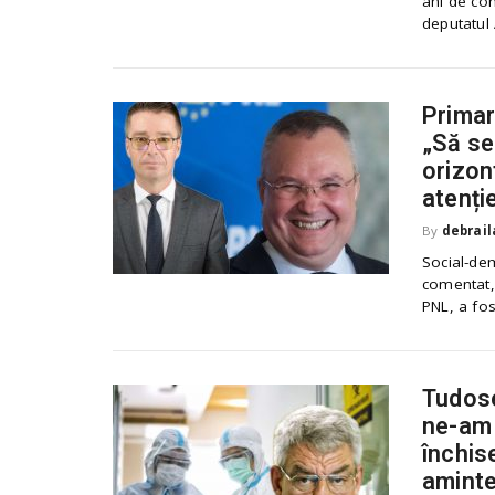
ani de conf
deputatul 
Primar
„Să se
orizon
atenți
By
debrail
Social-dem
comentat, 
PNL, a fos
Tudose
ne-am 
închis
aminte