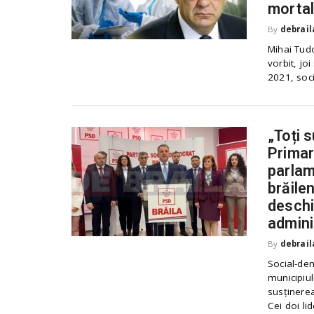
mortal
By
debrail
Mihai Tudo
vorbit, jo
2021, soci
„Toți s
Primar
parlam
brăile
deschi
admini
By
debrail
Social-dem
municipiul
susținerea
Cei doi lid