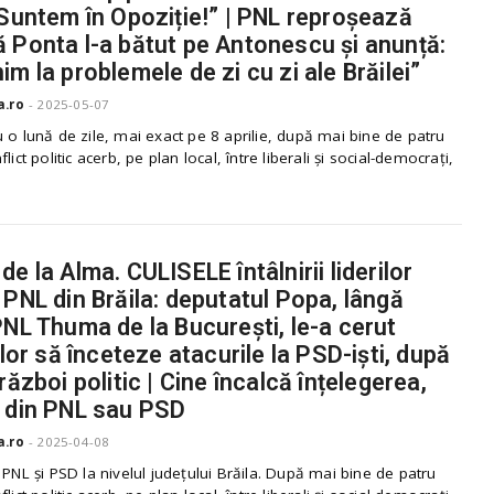
„Suntem în Opoziție!” | PNL reproșează
 Ponta l-a bătut pe Antonescu și anunță:
im la problemele de zi cu zi ale Brăilei”
a.ro
-
2025-05-07
 o lună de zile, mai exact pe 8 aprilie, după mai bine de patru
lict politic acerb, pe plan local, între liberali și social-democrați,
e la Alma. CULISELE întâlnirii liderilor
 PNL din Brăila: deputatul Popa, lângă
PNL Thuma de la București, le-a cerut
ilor să înceteze atacurile la PSD-iști, după
război politic | Cine încalcă înțelegerea,
 din PNL sau PSD
a.ro
-
2025-04-08
 PNL și PSD la nivelul județului Brăila. După mai bine de patru