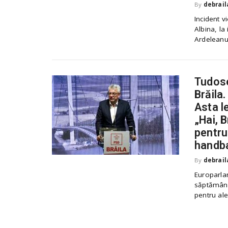
By
debrail
Incident 
Albina, la
Ardeleanu,
Tudose
Brăila.
Asta le
„Hai, 
pentru 
handba
By
debrail
Europarlam
săptămânii
pentru aleg