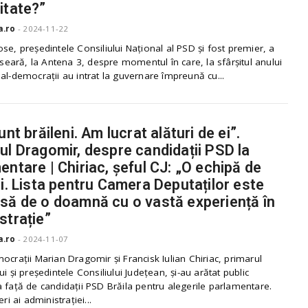
itate?”
a.ro
-
2024-11-22
se, președintele Consiliului Național al PSD și fost premier, a
i seară, la Antena 3, despre momentul în care, la sfârșitul anului
al-democrații au intrat la guvernare împreună cu...
unt brăileni. Am lucrat alături de ei”.
ul Dragomir, despre candidații PSD la
entare | Chiriac, șeful CJ: „O echipă de
ni. Lista pentru Camera Deputaților este
să de o doamnă cu o vastă experiență în
strație”
a.ro
-
2024-11-07
ocrații Marian Dragomir și Francisk Iulian Chiriac, primarul
ui și președintele Consiliului Județean, și-au arătat public
 față de candidații PSD Brăila pentru alegerile parlamentare.
eri ai administrației...