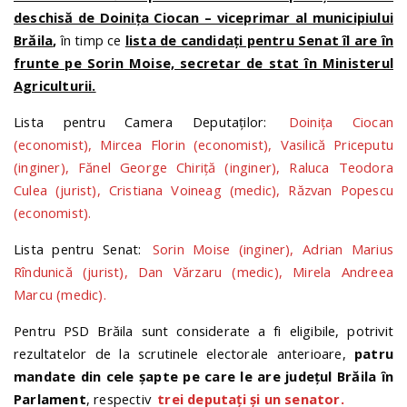
deschisă de Doinița Ciocan – viceprimar al municipiului
Brăila
,
în timp ce
lista de candidați pentru Senat îl are în
frunte pe Sorin Moise, secretar de stat în Ministerul
Agriculturii.
Lista pentru Camera Deputaților:
Doinița Ciocan
(economist), Mircea Florin (economist), Vasilică Priceputu
(inginer), Fănel George Chiriță (inginer), Raluca Teodora
Culea (jurist), Cristiana Voineag (medic), Răzvan Popescu
(economist).
Lista pentru Senat:
Sorin Moise (inginer), Adrian Marius
Rîndunică (jurist), Dan Vărzaru (medic), Mirela Andreea
Marcu (medic).
Pentru PSD Brăila sunt considerate a fi eligibile, potrivit
rezultatelor de la scrutinele electorale anterioare,
patru
mandate din cele șapte pe care le are județul Brăila în
Parlament
, respectiv
trei deputați și un senator.