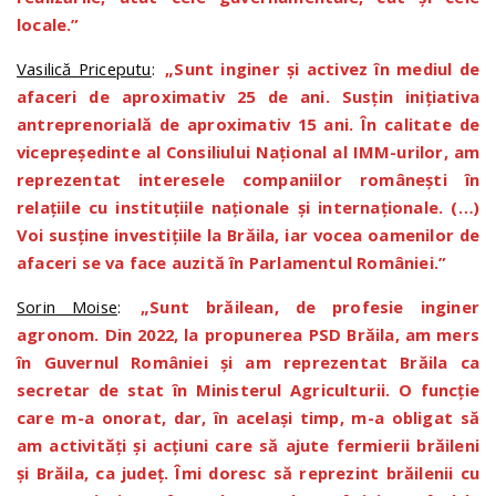
locale.”
Vasilică Priceputu
:
„Sunt inginer și activez în mediul de
afaceri de aproximativ 25 de ani. Susțin inițiativa
antreprenorială de aproximativ 15 ani. În calitate de
vicepreședinte al Consiliului Naţional al IMM-urilor, am
reprezentat interesele companiilor românești în
relațiile cu instituțiile naționale și internaționale. (…)
Voi susține investițiile la Brăila, iar vocea oamenilor de
afaceri se va face auzită în Parlamentul României.”
Sorin Moise
:
„Sunt brăilean, de profesie inginer
agronom. Din 2022, la propunerea PSD Brăila, am mers
în Guvernul României și am reprezentat Brăila ca
secretar de stat în Ministerul Agriculturii. O funcție
care m-a onorat, dar, în același timp, m-a obligat să
am activități și acțiuni care să ajute fermierii brăileni
și Brăila, ca județ. Îmi doresc să reprezint brăilenii cu