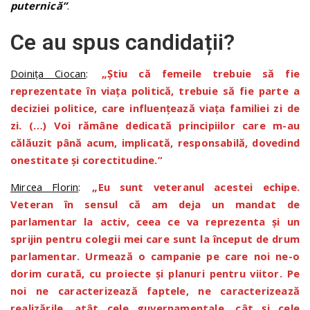
puternică”
.
Ce au spus candidații?
Doinița Ciocan
:
„Știu că femeile trebuie să fie
reprezentate în viața politică, trebuie să fie parte a
deciziei politice, care influențează viața familiei zi de
zi. (…) Voi rămâne dedicată principiilor care m-au
călăuzit până acum, implicată, responsabilă, dovedind
onestitate și corectitudine.”
Mircea Florin
:
„Eu sunt veteranul acestei echipe.
Veteran în sensul că am deja un mandat de
parlamentar la activ, ceea ce va reprezenta și un
sprijin pentru colegii mei care sunt la început de drum
parlamentar. Urmează o campanie pe care noi ne-o
dorim curată, cu proiecte și planuri pentru viitor. Pe
noi ne caracterizează faptele, ne caracterizează
realizările, atât cele guvernamentale, cât și cele