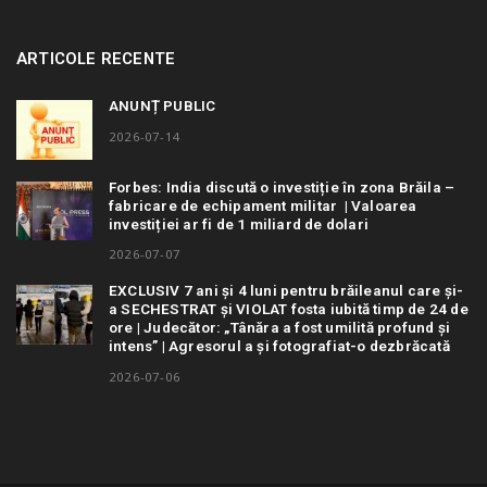
ARTICOLE RECENTE
ANUNȚ PUBLIC
2026-07-14
Forbes: India discută o investiție în zona Brăila –
fabricare de echipament militar | Valoarea
investiției ar fi de 1 miliard de dolari
2026-07-07
EXCLUSIV 7 ani și 4 luni pentru brăileanul care și-
a SECHESTRAT și VIOLAT fosta iubită timp de 24 de
ore | Judecător: „Tânăra a fost umilită profund și
intens” | Agresorul a și fotografiat-o dezbrăcată
2026-07-06