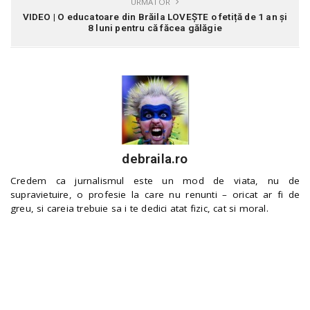
URMATOR
VIDEO | O educatoare din Brăila LOVEȘTE o fetiță de 1 an și
8 luni pentru că făcea gălăgie
debraila.ro
Credem ca jurnalismul este un mod de viata, nu de
supravietuire, o profesie la care nu renunti – oricat ar fi de
greu, si careia trebuie sa i te dedici atat fizic, cat si moral.