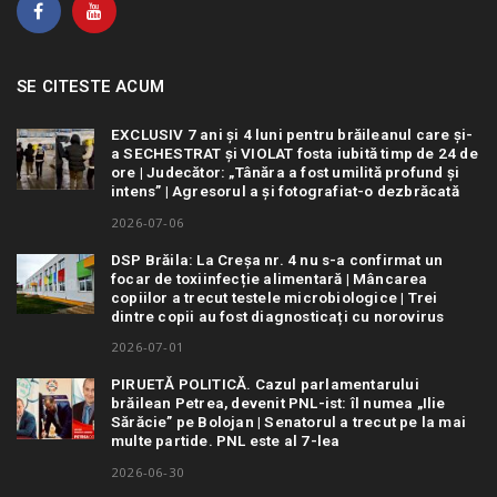
SE CITESTE ACUM
EXCLUSIV 7 ani și 4 luni pentru brăileanul care și-
a SECHESTRAT și VIOLAT fosta iubită timp de 24 de
ore | Judecător: „Tânăra a fost umilită profund și
intens” | Agresorul a și fotografiat-o dezbrăcată
2026-07-06
DSP Brăila: La Creșa nr. 4 nu s-a confirmat un
focar de toxiinfecție alimentară | Mâncarea
copiilor a trecut testele microbiologice | Trei
dintre copii au fost diagnosticați cu norovirus
2026-07-01
PIRUETĂ POLITICĂ. Cazul parlamentarului
brăilean Petrea, devenit PNL-ist: îl numea „Ilie
Sărăcie” pe Bolojan | Senatorul a trecut pe la mai
multe partide. PNL este al 7-lea
2026-06-30