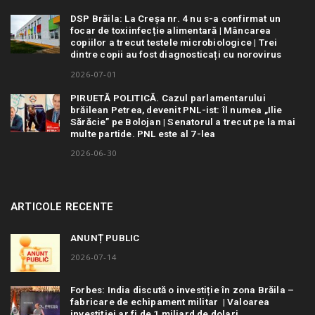
DSP Brăila: La Creșa nr. 4 nu s-a confirmat un
focar de toxiinfecție alimentară | Mâncarea
copiilor a trecut testele microbiologice | Trei
dintre copii au fost diagnosticați cu norovirus
2026-07-01
PIRUETĂ POLITICĂ. Cazul parlamentarului
brăilean Petrea, devenit PNL-ist: îl numea „Ilie
Sărăcie” pe Bolojan | Senatorul a trecut pe la mai
multe partide. PNL este al 7-lea
2026-06-30
ARTICOLE RECENTE
ANUNȚ PUBLIC
2026-07-14
Forbes: India discută o investiție în zona Brăila –
fabricare de echipament militar | Valoarea
investiției ar fi de 1 miliard de dolari