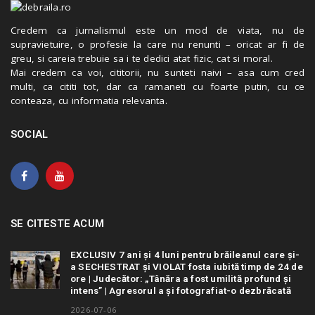
Credem ca jurnalismul este un mod de viata, nu de
supravietuire, o profesie la care nu renunti – oricat ar fi de
greu, si careia trebuie sa i te dedici atat fizic, cat si moral.
Mai credem ca voi, cititorii, nu sunteti naivi – asa cum cred
multi, ca cititi tot, dar ca ramaneti cu foarte putin, cu ce
conteaza, cu informatia relevanta.
SOCIAL
SE CITESTE ACUM
EXCLUSIV 7 ani și 4 luni pentru brăileanul care și-
a SECHESTRAT și VIOLAT fosta iubită timp de 24 de
ore | Judecător: „Tânăra a fost umilită profund și
intens” | Agresorul a și fotografiat-o dezbrăcată
2026-07-06