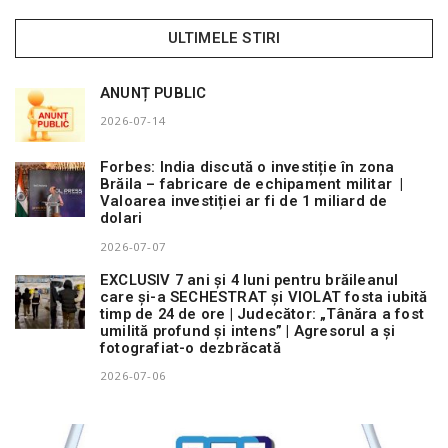
ULTIMELE STIRI
ANUNȚ PUBLIC
2026-07-14
Forbes: India discută o investiție în zona
Brăila – fabricare de echipament militar |
Valoarea investiției ar fi de 1 miliard de
dolari
2026-07-07
EXCLUSIV 7 ani și 4 luni pentru brăileanul
care și-a SECHESTRAT și VIOLAT fosta iubită
timp de 24 de ore | Judecător: „Tânăra a fost
umilită profund și intens” | Agresorul a și
fotografiat-o dezbrăcată
2026-07-06