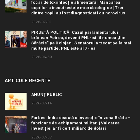
focar de toxiinfecție alimentară | Mâncarea
copiilor a trecut testele microbiologice | Trei
dintre copii au fost diagnosticați cu norovirus
2026-07-01
PIRUETĂ POLITICĂ. Cazul parlamentarului
brăilean Petrea, devenit PNL-ist: îl numea „Ilie
Sărăcie” pe Bolojan | Senatorul a trecut pe la mai
multe partide. PNL este al 7-lea
2026-06-30
ARTICOLE RECENTE
ANUNȚ PUBLIC
2026-07-14
Forbes: India discută o investiție în zona Brăila –
fabricare de echipament militar | Valoarea
investiției ar fi de 1 miliard de dolari
2026-07-07