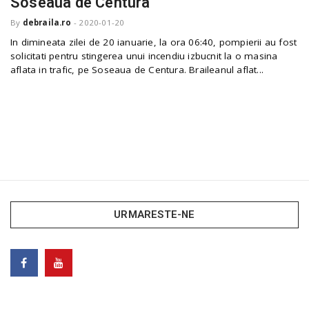
Soseaua de Centura
o
a
By
debraila.ro
-
2020-01-20
In dimineata zilei de 20 ianuarie, la ora 06:40, pompierii au fost
solicitati pentru stingerea unui incendiu izbucnit la o masina
v
aflata in trafic, pe Soseaua de Centura. Braileanul aflat...
i
g
a
URMARESTE-NE
t
i
o