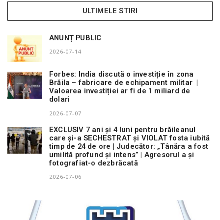
ULTIMELE STIRI
n
ANUNȚ PUBLIC
2026-07-14
Forbes: India discută o investiție în zona
Brăila – fabricare de echipament militar |
Valoarea investiției ar fi de 1 miliard de
dolari
2026-07-07
EXCLUSIV 7 ani și 4 luni pentru brăileanul
care și-a SECHESTRAT și VIOLAT fosta iubită
timp de 24 de ore | Judecător: „Tânăra a fost
umilită profund și intens” | Agresorul a și
fotografiat-o dezbrăcată
2026-07-06