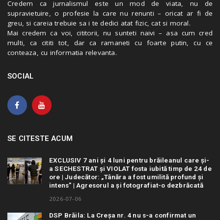
Credem ca jurnalismul este un mod de viata, nu de
supravietuire, o profesie la care nu renunti – oricat ar fi de
greu, si careia trebuie sa i te dedici atat fizic, cat si moral.
Mai credem ca voi, cititorii, nu sunteti naivi – asa cum cred
multi, ca cititi tot, dar ca ramaneti cu foarte putin, cu ce
conteaza, cu informatia relevanta.
SOCIAL
SE CITESTE ACUM
EXCLUSIV 7 ani și 4 luni pentru brăileanul care și-
a SECHESTRAT și VIOLAT fosta iubită timp de 24 de
ore | Judecător: „Tânăra a fost umilită profund și
intens” | Agresorul a și fotografiat-o dezbrăcată
2026-07-06
DSP Brăila: La Creșa nr. 4 nu s-a confirmat un