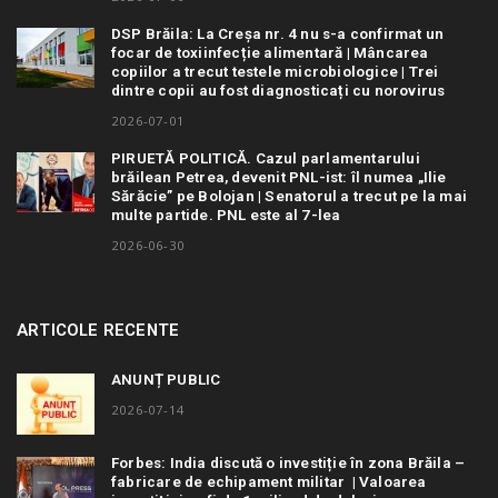
DSP Brăila: La Creșa nr. 4 nu s-a confirmat un
focar de toxiinfecție alimentară | Mâncarea
copiilor a trecut testele microbiologice | Trei
dintre copii au fost diagnosticați cu norovirus
2026-07-01
PIRUETĂ POLITICĂ. Cazul parlamentarului
brăilean Petrea, devenit PNL-ist: îl numea „Ilie
Sărăcie” pe Bolojan | Senatorul a trecut pe la mai
multe partide. PNL este al 7-lea
2026-06-30
ARTICOLE RECENTE
ANUNȚ PUBLIC
2026-07-14
Forbes: India discută o investiție în zona Brăila –
fabricare de echipament militar | Valoarea