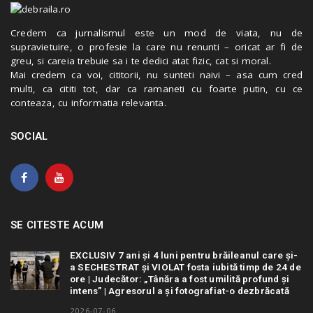
Credem ca jurnalismul este un mod de viata, nu de
supravietuire, o profesie la care nu renunti – oricat ar fi de
greu, si careia trebuie sa i te dedici atat fizic, cat si moral.
Mai credem ca voi, cititorii, nu sunteti naivi – asa cum cred
multi, ca cititi tot, dar ca ramaneti cu foarte putin, cu ce
conteaza, cu informatia relevanta.
SOCIAL
SE CITESTE ACUM
EXCLUSIV 7 ani și 4 luni pentru brăileanul care și-
a SECHESTRAT și VIOLAT fosta iubită timp de 24 de
ore | Judecător: „Tânăra a fost umilită profund și
intens” | Agresorul a și fotografiat-o dezbrăcată
2026-07-06