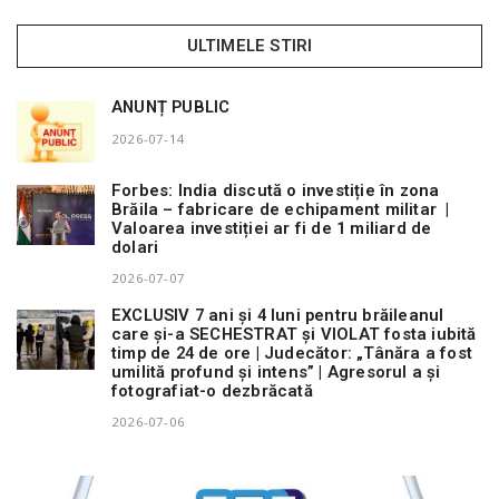
ULTIMELE STIRI
ANUNȚ PUBLIC
2026-07-14
Forbes: India discută o investiție în zona
Brăila – fabricare de echipament militar |
Valoarea investiției ar fi de 1 miliard de
dolari
2026-07-07
EXCLUSIV 7 ani și 4 luni pentru brăileanul
care și-a SECHESTRAT și VIOLAT fosta iubită
timp de 24 de ore | Judecător: „Tânăra a fost
umilită profund și intens” | Agresorul a și
fotografiat-o dezbrăcată
2026-07-06