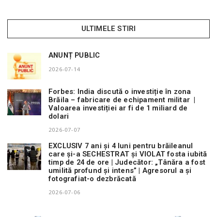
ULTIMELE STIRI
ANUNȚ PUBLIC
2026-07-14
Forbes: India discută o investiție în zona
Brăila – fabricare de echipament militar |
Valoarea investiției ar fi de 1 miliard de
dolari
2026-07-07
EXCLUSIV 7 ani și 4 luni pentru brăileanul
care și-a SECHESTRAT și VIOLAT fosta iubită
timp de 24 de ore | Judecător: „Tânăra a fost
umilită profund și intens” | Agresorul a și
fotografiat-o dezbrăcată
2026-07-06