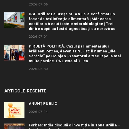
2026-07-06
DSP Brăila: La Creșa nr. 4 nu s-a confirmat un
focar de toxiinfecție alimentară | Mâncarea
copiilor a trecut testele microbiologice | Trei
dintre copii au fost diagnosticați cu norovirus
2026-07-01
PIRUETĂ POLITICĂ. Cazul parlamentarului
brăilean Petrea, devenit PNL-ist: îl numea „Ilie
Sărăcie” pe Bolojan | Senatorul a trecut pe la mai
multe partide. PNL este al 7-lea
2026-06-30
ARTICOLE RECENTE
ANUNȚ PUBLIC
2026-07-14
Forbes: India discută o investiție în zona Brăila –