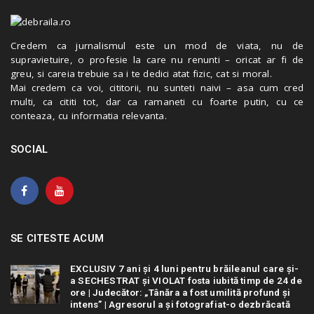
Credem ca jurnalismul este un mod de viata, nu de
supravietuire, o profesie la care nu renunti – oricat ar fi de
greu, si careia trebuie sa i te dedici atat fizic, cat si moral.
Mai credem ca voi, cititorii, nu sunteti naivi – asa cum cred
multi, ca cititi tot, dar ca ramaneti cu foarte putin, cu ce
conteaza, cu informatia relevanta.
SOCIAL
SE CITESTE ACUM
EXCLUSIV 7 ani și 4 luni pentru brăileanul care și-
a SECHESTRAT și VIOLAT fosta iubită timp de 24 de
ore | Judecător: „Tânăra a fost umilită profund și
intens” | Agresorul a și fotografiat-o dezbrăcată