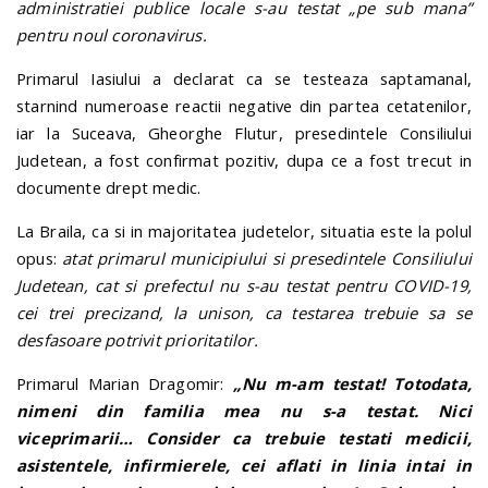
administratiei publice locale s-au testat „pe sub mana”
pentru noul coronavirus.
Primarul Iasiului a declarat ca se testeaza saptamanal,
starnind numeroase reactii negative din partea cetatenilor,
iar la Suceava, Gheorghe Flutur, presedintele Consiliului
Judetean, a fost confirmat pozitiv, dupa ce a fost trecut in
documente drept medic.
La Braila, ca si in majoritatea judetelor, situatia este la polul
opus:
atat primarul municipiului si presedintele Consiliului
Judetean, cat si prefectul nu s-au testat pentru COVID-19,
cei trei precizand, la unison, ca testarea trebuie sa se
desfasoare potrivit prioritatilor.
Primarul Marian Dragomir:
„Nu m-am testat! Totodata,
nimeni din familia mea nu s-a testat. Nici
viceprimarii… Consider ca trebuie testati medicii,
asistentele, infirmierele, cei aflati in linia intai in