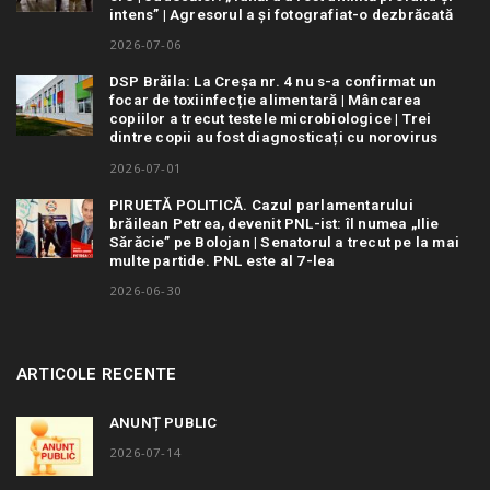
intens” | Agresorul a și fotografiat-o dezbrăcată
2026-07-06
DSP Brăila: La Creșa nr. 4 nu s-a confirmat un
focar de toxiinfecție alimentară | Mâncarea
copiilor a trecut testele microbiologice | Trei
dintre copii au fost diagnosticați cu norovirus
2026-07-01
PIRUETĂ POLITICĂ. Cazul parlamentarului
brăilean Petrea, devenit PNL-ist: îl numea „Ilie
Sărăcie” pe Bolojan | Senatorul a trecut pe la mai
multe partide. PNL este al 7-lea
2026-06-30
ARTICOLE RECENTE
ANUNȚ PUBLIC
2026-07-14