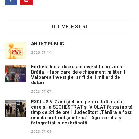
ULTIMELE STIRI
ANUNȚ PUBLIC
2026-07-14
Forbes: India discută o investiție în zona
Brăila – fabricare de echipament militar |
Valoarea investiției ar fi de 1 miliard de
dolari
2026-07-07
EXCLUSIV 7 ani și 4 luni pentru brăileanul
care și-a SECHESTRAT și VIOLAT fosta iubită
timp de 24 de ore | Judecător: „Tânăra a fost
umilită profund și intens” | Agresorul a și
fotografiat-o dezbrăcată
2026-07-06