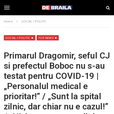
S
s
k
t
i
i
T
p
r
Home
SOCIAL / POLITIC
t
i
o
B
o
m
r
a
a
SOCIAL / POLITIC
TOP NEWS
i
i
g
n
l
Primarul Dragomir, seful CJ
c
a
o
–
g
si prefectul Boboc nu s-au
n
d
t
e
testat pentru COVID-19 |
e
b
l
n
r
„Personalul medical e
t
a
i
e
prioritar!” / „Sunt la spital
l
a
zilnic, dar chiar nu e cazul!”
.
n
r