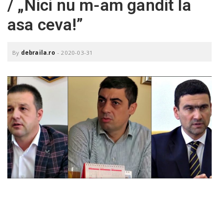
/ „Nici nu m-am gandit la
o
a
asa ceva!”
v
By
debraila.ro
-
2020-03-31
i
g
a
t
i
o