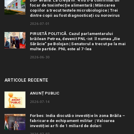
focar de toxiinfecție alimentară | Mâncarea
copiilor a trecut testele microbiologice | Trei
dintre copii au fost diagnosticați cu norovirus
2026-07-01
PIRUETĂ POLITICĂ. Cazul parlamentarului
brăilean Petrea, devenit PNL-ist: îl numea „Ilie
Sărăcie” pe Bolojan | Senatorul a trecut pe la mai
multe partide. PNL este al 7-lea
2026-06-30
ARTICOLE RECENTE
ANUNȚ PUBLIC
2026-07-14
Forbes: India discută o investiție în zona Brăila –
fabricare de echipament militar | Valoarea
investiției ar fi de 1 miliard de dolari
2026-07-07