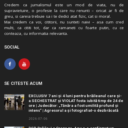
Credem ca jurnalismul este un mod de viata, nu de
supravietuire, o profesie la care nu renunti – oricat ar fi de
greu, si careia trebuie sa i te dedici atat fizic, cat si moral.
Mai credem ca voi, cititorii, nu sunteti naivi – asa cum cred
multi, ca cititi tot, dar ca ramaneti cu foarte putin, cu ce
conteaza, cu informatia relevanta.
SOCIAL
SE CITESTE ACUM
EXCLUSIV 7 ani și 4 luni pentru brăileanul care și-
a SECHESTRAT și VIOLAT fosta iubită timp de 24 de
ore | Judecător: „Tânăra a fost umilită profund și
intens” | Agresorul a și fotografiat-o dezbrăcată
2026-07-06
DSP Brăila: La Creșa nr. 4 nu s-a confirmat un