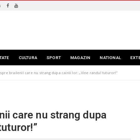
i
TATE
CULTURA
SPORT
MAGAZIN
NATIONAL
EXT
spre brailenii care nu strang dupa cainii lor: „Vine randul tuturor!”
nii care nu strang dupa
tuturor!”