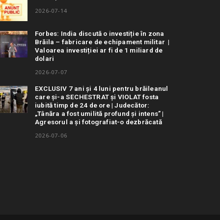
2026-07-14
Forbes: India discută o investiție în zona
Brăila – fabricare de echipament militar |
Valoarea investiției ar fi de 1 miliard de
dolari
2026-07-07
EXCLUSIV 7 ani și 4 luni pentru brăileanul
care și-a SECHESTRAT și VIOLAT fosta
iubită timp de 24 de ore | Judecător:
„Tânăra a fost umilită profund și intens” |
Agresorul a și fotografiat-o dezbrăcată
2026-07-06