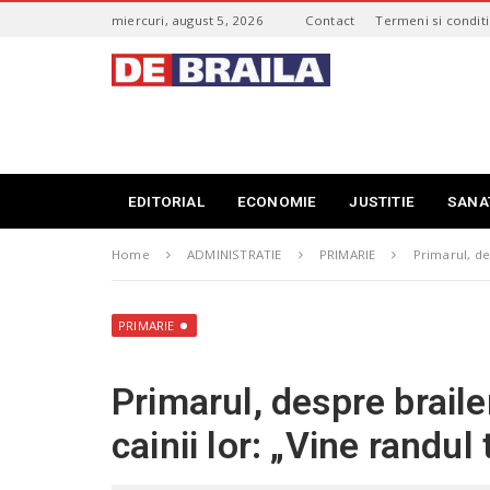
S
miercuri, august 5, 2026
Contact
Termeni si conditi
k
i
s
p
t
t
i
o
r
m
i
a
B
i
r
EDITORIAL
ECONOMIE
JUSTITIE
SANA
n
a
c
i
o
Home
ADMINISTRATIE
PRIMARIE
Primarul, de
l
n
a
t
–
e
d
PRIMARIE
n
e
t
b
Primarul, despre braile
r
a
cainii lor: „Vine randul 
i
l
a