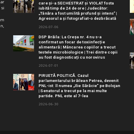
 ar
care și-a SECHESTRAT și VIOLAT fosta
 si
iubită timp de 24 de ore | Judecător:
„Tânăra a fost umilită profund și intens” |
Agresorul a și fotografiat-o dezbrăcată
cum
in,
2026-07-06
DSP Brăila: La Creșa nr. 4 nu s-a
confirmat un focar de toxiinfecție
alimentară | Mâncarea copiilor a trecut
testele microbiologice | Trei dintre copii
au fost diagnosticați cu norovirus
2026-07-01
PIRUETĂ POLITICĂ. Cazul
parlamentarului brăilean Petrea, devenit
PNL-ist: îl numea „Ilie Sărăcie” pe Bolojan
| Senatorul a trecut pe la mai multe
partide. PNL este al 7-lea
2026-06-30