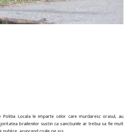
e Politia Locala le imparte celor care murdaresc orasul, au
ritatea brailenilor sustin ca sanctiunile ar trebui sa fie mult
 publice, aruncand cojile pe jos.