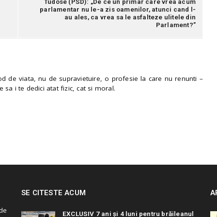
Tudose (PSD): „De ce un primar care vrea acum
parlamentar nu le-a zis oamenilor, atunci cand l-
au ales, ca vrea sa le asfalteze ulitele din
Parlament?”
 de viata, nu de supravietuire, o profesie la care nu renunti –
e sa i te dedici atat fizic, cat si moral.
SE CITESTE ACUM
A
de
EXCLUSIV 7 ani și 4 luni pentru brăileanul