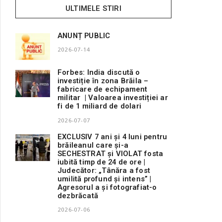
ULTIMELE STIRI
ANUNȚ PUBLIC
2026-07-14
Forbes: India discută o
investiție în zona Brăila –
fabricare de echipament
militar | Valoarea investiției ar
fi de 1 miliard de dolari
2026-07-07
EXCLUSIV 7 ani și 4 luni pentru
brăileanul care și-a
SECHESTRAT și VIOLAT fosta
iubită timp de 24 de ore |
Judecător: „Tânăra a fost
umilită profund și intens” |
Agresorul a și fotografiat-o
dezbrăcată
2026-07-06