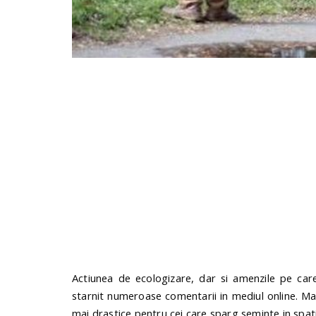
Actiunea de ecologizare, dar si amenzile pe car
starnit numeroase comentarii in mediul online. Majo
mai drastice pentru cei care sparg seminte in spatii