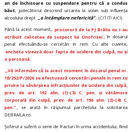
an de închisoare cu suspendare
pentru că a condus
băut
, judecătorul descriind urcarea la volan sub influența
alcoolului drept
„o întâmplare nefericită”
.
(CITIȚI AICI)
Până la acest moment,
procurorii de la PJ Brăila nu i-au
atribuit calitatea de suspect lui Onofrisei
, în dosarul
penal efectuându-se cercetări in rem. Cu alte cuvinte,
ancheta vizează doar fapta de ucidere din culpă, nu și
o persoană.
„Vă informăm că la acest moment în dosarul penal nr.
18/252/P/2026 se efectuează cercetări penale in rem cu
privire la săvârșirea infracțiunilor de ucidere din culpă,
prev. de art. 192 alin. (1)-(3) C. pen. și vătămare
corporală din culpă, prev. de art. 196 alin. (2)-(4) C.
pen.”
, se arată în răspunsul parchetului la solicitarea
DEBRAILA.ro.
Șoferul a suferit o serie de fracturi în urma accidentului, fiind