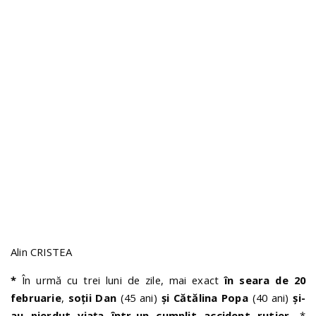
n
Alin CRISTEA
*
În urmă cu trei luni de zile, mai exact
în seara de 20
februarie
,
soții Dan
(45 ani)
și Cătălina Popa
(40 ani)
și-
au pierdut viața într-un cumplit accident rutier.
*