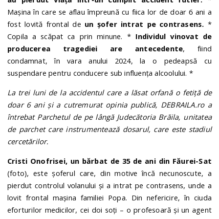
Mașina în care se aflau împreună cu fiica lor de doar 6 ani a
fost lovită frontal de
un șofer intrat pe contrasens.
*
Copila a scăpat ca prin minune. *
Individul vinovat de
producerea tragediei are antecedente
, fiind
condamnat, în vara anului 2024, la o pedeapsă cu
suspendare pentru conducere sub influența alcoolului. *
La trei luni de la accidentul care a lăsat orfană o fetiță de
doar 6 ani și a cutremurat opinia publică, DEBRAILA.ro a
întrebat Parchetul de pe lângă Judecătoria Brăila, unitatea
de parchet care instrumentează dosarul, care este stadiul
cercetărilor.
Cristi Onofrisei, un bărbat de 35 de ani din Făurei-Sat
(foto), este șoferul care, din motive încă necunoscute, a
pierdut controlul volanului și a intrat pe contrasens, unde a
lovit frontal mașina familiei Popa. Din nefericire, în ciuda
eforturilor medicilor, cei doi soți – o profesoară și un agent