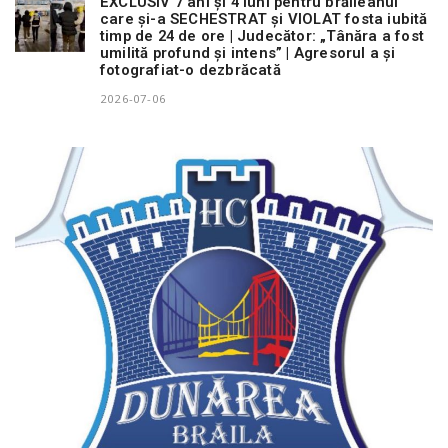
EXCLUSIV 7 ani și 4 luni pentru brăileanul
care și-a SECHESTRAT și VIOLAT fosta iubită
timp de 24 de ore | Judecător: „Tânăra a fost
umilită profund și intens” | Agresorul a și
fotografiat-o dezbrăcată
2026-07-06