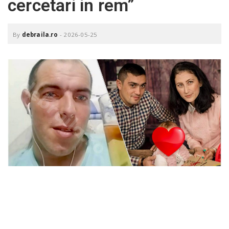
cercetari in rem”
o
a
By
debraila.ro
-
2026-05-25
v
i
g
a
t
i
o