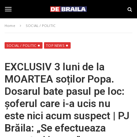
S
s
k
t
i
i
T
p
r
Home
SOCIAL / POLITIC
t
i
o
B
o
m
r
a
a
SOCIAL / POLITIC
TOP NEWS
i
i
g
n
l
EXCLUSIV 3 luni de la
c
a
o
–
g
MOARTEA soților Popa.
n
d
t
e
Dosarul bate pasul pe loc:
e
b
l
n
r
șoferul care i-a ucis nu
t
a
i
e
este nici acum suspect | PJ
l
a
Brăila: „Se efectueaza
.
n
r