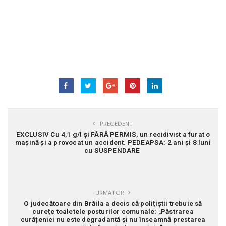
PRECEDENT
EXCLUSIV Cu 4,1 g/l și FĂRĂ PERMIS, un recidivist a furat o
mașină și a provocat un accident. PEDEAPSA: 2 ani și 8 luni
cu SUSPENDARE
URMATOR
O judecătoare din Brăila a decis că polițiștii trebuie să
curețe toaletele posturilor comunale: „Păstrarea
curățeniei nu este degradantă și nu înseamnă prestarea