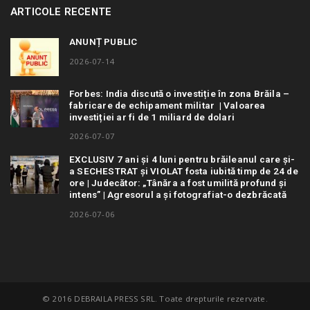
ARTICOLE RECENTE
ANUNȚ PUBLIC
2026-07-14
Forbes: India discută o investiție în zona Brăila –
fabricare de echipament militar | Valoarea
investiției ar fi de 1 miliard de dolari
2026-07-07
EXCLUSIV 7 ani și 4 luni pentru brăileanul care și-
a SECHESTRAT și VIOLAT fosta iubită timp de 24 de
ore | Judecător: „Tânăra a fost umilită profund și
intens” | Agresorul a și fotografiat-o dezbrăcată
2026-07-06
© 2016 DEBRAILA PRESS SRL. Toate drepturile rezervate.