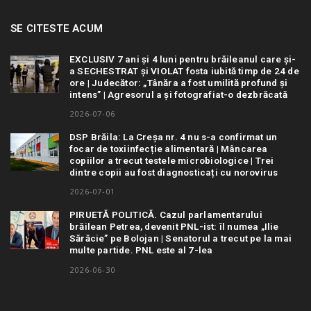
SE CITESTE ACUM
EXCLUSIV 7 ani și 4 luni pentru brăileanul care și-
a SECHESTRAT și VIOLAT fosta iubită timp de 24 de
ore | Judecător: „Tânăra a fost umilită profund și
intens” | Agresorul a și fotografiat-o dezbrăcată
2026-07-06
DSP Brăila: La Creșa nr. 4 nu s-a confirmat un
focar de toxiinfecție alimentară | Mâncarea
copiilor a trecut testele microbiologice | Trei
dintre copii au fost diagnosticați cu norovirus
2026-07-01
PIRUETĂ POLITICĂ. Cazul parlamentarului
brăilean Petrea, devenit PNL-ist: îl numea „Ilie
Sărăcie” pe Bolojan | Senatorul a trecut pe la mai
multe partide. PNL este al 7-lea
2026-06-30