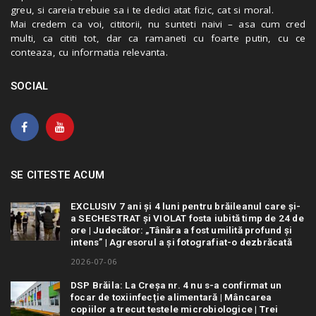
greu, si careia trebuie sa i te dedici atat fizic, cat si moral.
Mai credem ca voi, cititorii, nu sunteti naivi – asa cum cred
multi, ca cititi tot, dar ca ramaneti cu foarte putin, cu ce
conteaza, cu informatia relevanta.
SOCIAL
SE CITESTE ACUM
EXCLUSIV 7 ani și 4 luni pentru brăileanul care și-
a SECHESTRAT și VIOLAT fosta iubită timp de 24 de
ore | Judecător: „Tânăra a fost umilită profund și
intens” | Agresorul a și fotografiat-o dezbrăcată
2026-07-06
DSP Brăila: La Creșa nr. 4 nu s-a confirmat un
focar de toxiinfecție alimentară | Mâncarea
copiilor a trecut testele microbiologice | Trei