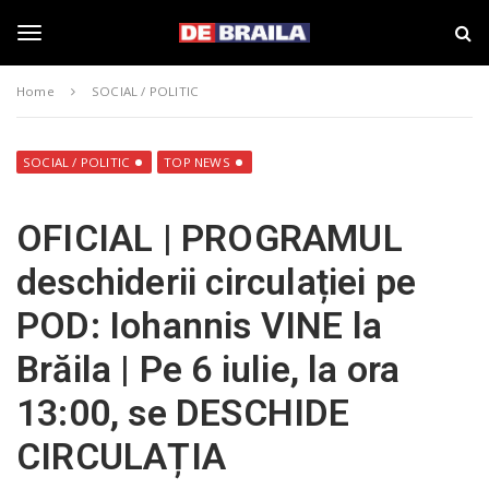
S
s
k
t
i
i
T
p
r
Home
SOCIAL / POLITIC
t
i
o
B
o
m
r
a
a
SOCIAL / POLITIC
TOP NEWS
i
i
g
n
l
OFICIAL | PROGRAMUL
c
a
o
–
g
deschiderii circulației pe
n
d
t
e
POD: Iohannis VINE la
e
b
l
n
r
Brăila | Pe 6 iulie, la ora
t
a
i
e
13:00, se DESCHIDE
l
a
CIRCULAȚIA
.
n
r