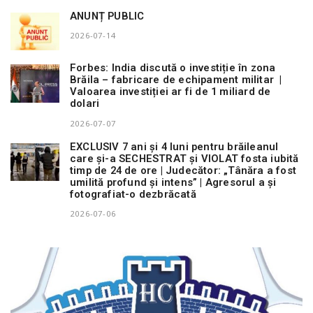
ANUNȚ PUBLIC
2026-07-14
Forbes: India discută o investiție în zona
Brăila – fabricare de echipament militar |
Valoarea investiției ar fi de 1 miliard de
dolari
2026-07-07
EXCLUSIV 7 ani și 4 luni pentru brăileanul
care și-a SECHESTRAT și VIOLAT fosta iubită
timp de 24 de ore | Judecător: „Tânăra a fost
umilită profund și intens” | Agresorul a și
fotografiat-o dezbrăcată
2026-07-06