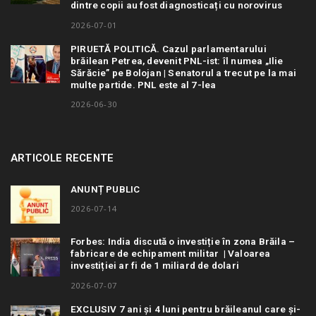
dintre copii au fost diagnosticați cu norovirus
2026-07-01
PIRUETĂ POLITICĂ. Cazul parlamentarului
brăilean Petrea, devenit PNL-ist: îl numea „Ilie
Sărăcie” pe Bolojan | Senatorul a trecut pe la mai
multe partide. PNL este al 7-lea
2026-06-30
ARTICOLE RECENTE
ANUNȚ PUBLIC
2026-07-14
Forbes: India discută o investiție în zona Brăila –
fabricare de echipament militar | Valoarea
investiției ar fi de 1 miliard de dolari
2026-07-07
EXCLUSIV 7 ani și 4 luni pentru brăileanul care și-