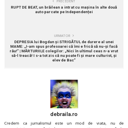
PRECEDENT
RUPT DE BEAT, un brăilean a intrat cu mașina în alte două
auto parcate pe Independenței
URMATOR
DEPRESIA lui Bogdan și STRIGĂTUL de durere al unei
MAME: „I-am spus profesoarei că îmi e frică să nu-și facă
rău!” | MĂRTURIILE colegilor: „Nici în ultimul ceas n-a vrut
să-l treacă! I s-a tot zis că nu poate fi și mare culturist, și
elev de Bac”
debraila.ro
Credem ca jurnalismul este un mod de viata, nu de