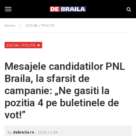
S
s
k
t
i
i
T
p
r
Home
SOCIAL / POLITIC
t
i
o
B
o
m
r
a
a
SOCIAL / POLITIC
i
i
g
n
l
Mesajele candidatilor PNL
c
a
o
–
g
Braila, la sfarsit de
n
d
t
e
campanie: „Ne gasiti la
e
b
l
n
r
pozitia 4 pe buletinele de
t
a
i
e
vot!”
l
a
.
n
r
By
debraila.ro
-
2020-12-04