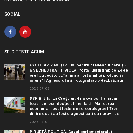
conteaza, cu informatia relevanta.
SOCIAL
SE CITESTE ACUM
EXCLUSIV 7 ani și 4 luni pentru brăileanul care și-
a SECHESTRAT și VIOLAT fosta iubită timp de 24 de
ore | Judecător: „Tânăra a fost umilită profund și
intens” | Agresorul a și fotografiat-o dezbrăcată
2026-07-06
DSP Brăila: La Creșa nr. 4 nu s-a confirmat un
focar de toxiinfecție alimentară | Mâncarea
copiilor a trecut testele microbiologice | Trei
dintre copii au fost diagnosticați cu norovirus
2026-07-01
PIRUETĂ POLITICĂ. Cazul parlamentarului