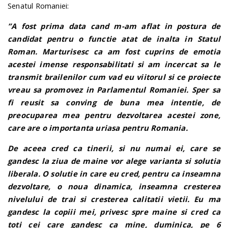
Senatul Romaniei:
”A fost prima data cand m-am aflat in postura de
candidat pentru o functie atat de inalta in Statul
Roman. Marturisesc ca am fost cuprins de emotia
acestei imense responsabilitati si am incercat sa le
transmit brailenilor cum vad eu viitorul si ce proiecte
vreau sa promovez in Parlamentul Romaniei. Sper sa
fi reusit sa conving de buna mea intentie, de
preocuparea mea pentru dezvoltarea acestei zone,
care are o importanta uriasa pentru Romania.
De aceea cred ca tinerii, si nu numai ei, care se
gandesc la ziua de maine vor alege varianta si solutia
liberala. O solutie in care eu cred, pentru ca inseamna
dezvoltare, o noua dinamica, inseamna cresterea
nivelului de trai si cresterea calitatii vietii. Eu ma
gandesc la copiii mei, privesc spre maine si cred ca
toti cei care gandesc ca mine, duminica, pe 6