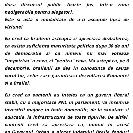
duca discursul public foarte jos, intr-o zona
nedigerabila pentru alegatori.
Este si asta o modalitate de a-ti ascunde lipsa de
viziune!
Eu cred ca brailenii asteapta si apreciaza dezbaterea,
ca exista suficienta maturitate politica dupa 30 de ani
de democratie si ca nimeni nu mai voteaza
”impotriva” a ceva, ci ”pentru” ceva. Ma astept ca, pe 6
decembrie, brailenii sa dea in cunostinta de cauza
votul lor, celor care garanteaza dezvoltarea Romaniei
si a Brailei.
Eu cred ca oamenii au inteles ca un guvern liberal
stabil, cu o majoritate PNL in parlament, va insemna
investitii majore in toate domeniile, de la sanatate si
educatie, la infrastructura de toate tipurile. De altfel,
oamenii cred ca apreziaza ca, numai in acest
an,Guvernul Orban a alocat judetului Braila fonduri