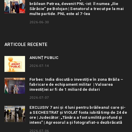
brăilean Petrea, devenit PNL-ist: îl numea „Ilie
Sărăcie” pe Bolojan | Senatorul a trecut pe la mai
multe partide. PNL este al 7-lea
2026-06-30
ARTICOLE RECENTE
ANUNȚ PUBLIC
2026-07-14
Forbes: India discută o investiție în zona Brăila –
fabricare de echipament militar | Valoarea
investiției ar fi de 1 miliard de dolari
2026-07-07
EXCLUSIV 7 ani și 4 luni pentru brăileanul care și-
a SECHESTRAT și VIOLAT fosta iubită timp de 24 de
ore | Judecător: „Tânăra a fost umilită profund și
intens” | Agresorul a și fotografiat-o dezbrăcată
2026-07-06