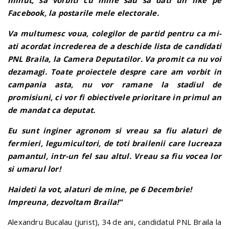
minut, sa vorbiti cu mine sau sa dati un like pe
Facebook, la postarile mele electorale.
Va multumesc voua, colegilor de partid pentru ca mi-
ati acordat increderea de a deschide lista de candidati
PNL Braila, la Camera Deputatilor. Va promit ca nu voi
dezamagi. Toate proiectele despre care am vorbit in
campania asta, nu vor ramane la stadiul de
promisiuni, ci vor fi obiectivele prioritare in primul an
de mandat ca deputat.
Eu sunt inginer agronom si vreau sa fiu alaturi de
fermieri, legumicultori, de toti brailenii care lucreaza
pamantul, intr-un fel sau altul. Vreau sa fiu vocea lor
si umarul lor!
Haideti la vot, alaturi de mine, pe 6 Decembrie!
Impreuna, dezvoltam Braila!”
Alexandru Bucalau (jurist), 34 de ani, candidatul PNL Braila la