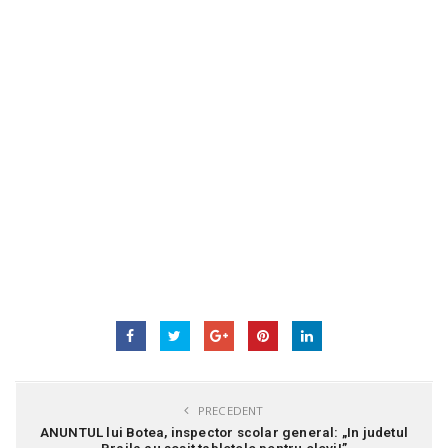
PRECEDENT
ANUNTUL lui Botea, inspector scolar general: „In judetul