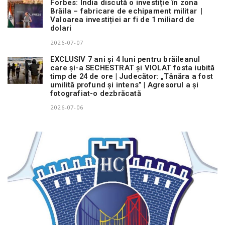
Forbes: India discută o investiție în zona
Brăila – fabricare de echipament militar |
Valoarea investiției ar fi de 1 miliard de
dolari
2026-07-07
EXCLUSIV 7 ani și 4 luni pentru brăileanul
care și-a SECHESTRAT și VIOLAT fosta iubită
timp de 24 de ore | Judecător: „Tânăra a fost
umilită profund și intens” | Agresorul a și
fotografiat-o dezbrăcată
2026-07-06