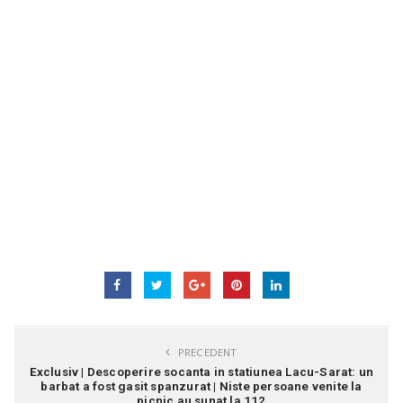
PRECEDENT
Exclusiv | Descoperire socanta in statiunea Lacu-Sarat: un
barbat a fost gasit spanzurat | Niste persoane venite la
picnic au sunat la 112