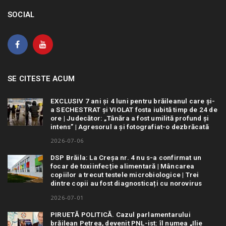
SOCIAL
SE CITESTE ACUM
EXCLUSIV 7 ani și 4 luni pentru brăileanul care și-
a SECHESTRAT și VIOLAT fosta iubită timp de 24 de
ore | Judecător: „Tânăra a fost umilită profund și
intens” | Agresorul a și fotografiat-o dezbrăcată
2026-07-06
DSP Brăila: La Creșa nr. 4 nu s-a confirmat un
focar de toxiinfecție alimentară | Mâncarea
copiilor a trecut testele microbiologice | Trei
dintre copii au fost diagnosticați cu norovirus
2026-07-01
PIRUETĂ POLITICĂ. Cazul parlamentarului
brăilean Petrea, devenit PNL-ist: îl numea „Ilie