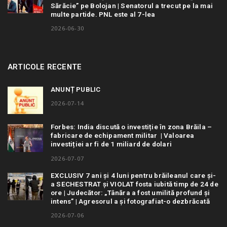
Sărăcie” pe Bolojan | Senatorul a trecut pe la mai
multe partide. PNL este al 7-lea
2026-06-30
ARTICOLE RECENTE
ANUNȚ PUBLIC
2026-07-14
Forbes: India discută o investiție în zona Brăila –
fabricare de echipament militar | Valoarea
investiției ar fi de 1 miliard de dolari
2026-07-07
EXCLUSIV 7 ani și 4 luni pentru brăileanul care și-
a SECHESTRAT și VIOLAT fosta iubită timp de 24 de
ore | Judecător: „Tânăra a fost umilită profund și
intens” | Agresorul a și fotografiat-o dezbrăcată
2026-07-06