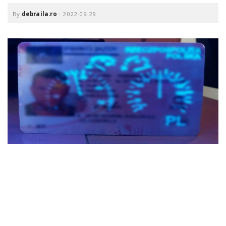
o
a
By
debraila.ro
-
2022-09-29
v
i
g
a
t
i
o