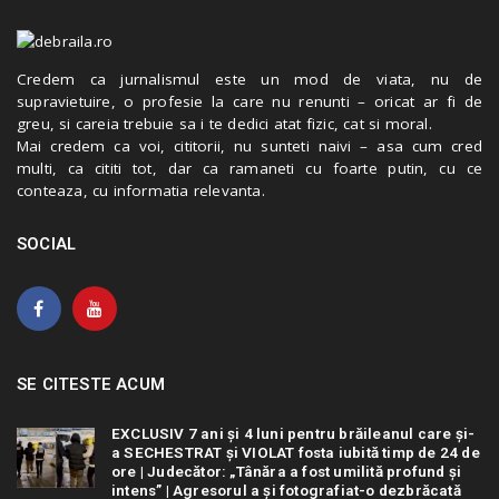
Credem ca jurnalismul este un mod de viata, nu de
supravietuire, o profesie la care nu renunti – oricat ar fi de
greu, si careia trebuie sa i te dedici atat fizic, cat si moral.
Mai credem ca voi, cititorii, nu sunteti naivi – asa cum cred
multi, ca cititi tot, dar ca ramaneti cu foarte putin, cu ce
conteaza, cu informatia relevanta.
SOCIAL
SE CITESTE ACUM
EXCLUSIV 7 ani și 4 luni pentru brăileanul care și-
a SECHESTRAT și VIOLAT fosta iubită timp de 24 de
ore | Judecător: „Tânăra a fost umilită profund și
intens” | Agresorul a și fotografiat-o dezbrăcată