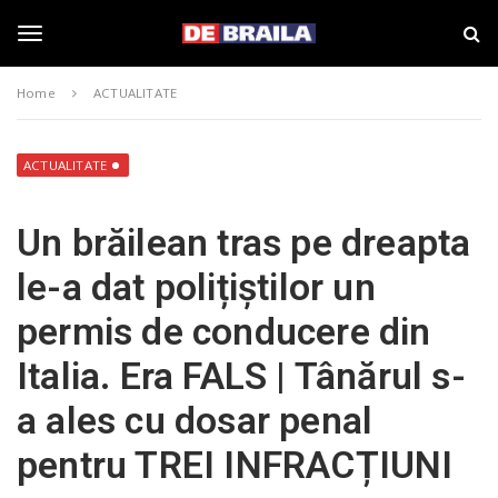
S
s
k
t
i
i
T
p
r
Home
ACTUALITATE
t
i
o
B
o
m
r
a
a
ACTUALITATE
i
i
g
n
l
Un brăilean tras pe dreapta
c
a
o
–
g
le-a dat polițiștilor un
n
d
t
e
permis de conducere din
e
b
l
n
r
Italia. Era FALS | Tânărul s-
t
a
i
e
a ales cu dosar penal
l
a
pentru TREI INFRACȚIUNI
.
n
r