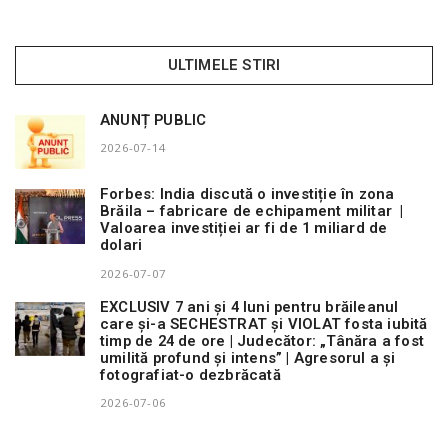
ULTIMELE STIRI
ANUNȚ PUBLIC
2026-07-14
Forbes: India discută o investiție în zona
Brăila – fabricare de echipament militar |
Valoarea investiției ar fi de 1 miliard de
dolari
2026-07-07
EXCLUSIV 7 ani și 4 luni pentru brăileanul
care și-a SECHESTRAT și VIOLAT fosta iubită
timp de 24 de ore | Judecător: „Tânăra a fost
umilită profund și intens” | Agresorul a și
fotografiat-o dezbrăcată
2026-07-06