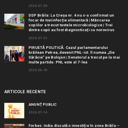
2026-07-06
DSP Brăila: La Creșa nr. 4 nu s-a confirmat un
focar de toxiinfecție alimentară | Mâncarea
copiilor a trecut testele microbiologice | Trei
dintre copii au fost diagnosticați cu norovirus
2026-07-01
PIRUETĂ POLITICĂ. Cazul parlamentarului
brăilean Petrea, devenit PNL-ist: îl numea „Ilie
Sărăcie” pe Bolojan | Senatorul a trecut pe la mai
multe partide. PNL este al 7-lea
2026-06-30
ARTICOLE RECENTE
ANUNȚ PUBLIC
2026-07-14
Forbes: India discută o investiție în zona Brăila –