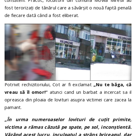
fost terorizați de tânărul care a săvârșit o nouă faptă penală
de fiecare dată când a fost eliberat.
Potrivit rechizitoriului, Cot ar fi exclamat
„Nu te băga, că
vreau să îl omor!”
atunci cand un barbat a incercat sa il
opreasca din ploaia de lovituri asupra victimei care zacea la
pamant.
„În urma numeroaselor lovituri de cuţit primite,
victima a rămas căzută pe spate, pe sol, inconştientă.
Văzând acest lucru, inculpatul a strâns briceagul, dar