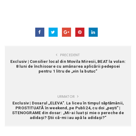
PRECEDENT
Exclusiv | Consilier local din Movila Miresii, BEAT la volan:
8 luni de închisoare cu amânarea aplicării pedepsei
pentru 1 litru de „vin la butuc”
URMATOR
Exclusiv | Dosarul „ELEVA”. La liceu în timpul săptămânii,
PROSTITUATĂ în weekend, pe Publi24, cu doi „pești” |
STENOGRAME din dosar: „Mi-ai luat şi mie o pereche de
adidaşi? Știi că-mi iau apă la adidaşi?”