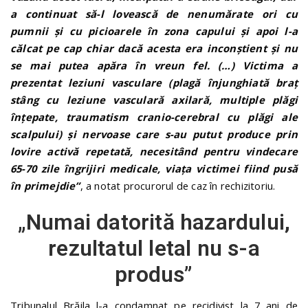
a continuat să-l lovească de nenumărate ori cu
pumnii şi cu picioarele în zona capului şi apoi l-a
călcat pe cap chiar dacă acesta era inconştient şi nu
se mai putea apăra în vreun fel. (…) Victima a
prezentat leziuni vasculare (plagă înjunghiată braţ
stâng cu leziune vasculară axilară, multiple plăgi
înţepate, traumatism cranio-cerebral cu plăgi ale
scalpului) şi nervoase care s-au putut produce prin
lovire activă repetată, necesitând pentru vindecare
65-70 zile îngrijiri medicale, viaţa victimei fiind pusă
în primejdie”
, a notat procurorul de caz în rechizitoriu.
„Numai datorită hazardului,
rezultatul letal nu s-a
produs”
Tribunalul Brăila l-a condamnat pe recidivist la 7 ani de