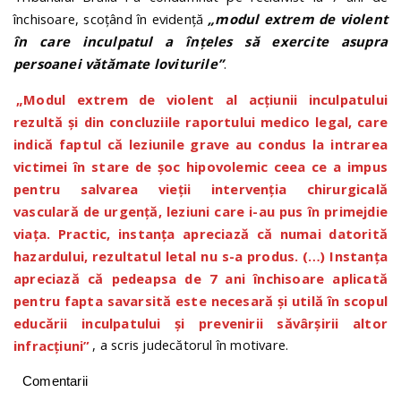
închisoare, scoțând în evidență
„modul extrem de violent
în care inculpatul a înţeles să exercite asupra
persoanei vătămate loviturile”
.
„Modul extrem de violent al acţiunii inculpatului
rezultă şi din concluziile raportului medico legal, care
indică faptul că leziunile grave au condus la intrarea
victimei în stare de şoc hipovolemic ceea ce a impus
pentru salvarea vieţii intervenţia chirurgicală
vasculară de urgenţă, leziuni care i-au pus în primejdie
viaţa. Practic, instanţa apreciază că numai datorită
hazardului, rezultatul letal nu s-a produs. (…) Instanța
apreciază că pedeapsa de 7 ani închisoare aplicată
pentru fapta savarsită este necesară și utilă în scopul
educării inculpatului și prevenirii săvârșirii altor
infracțiuni”
, a scris judecătorul în motivare.
Comentarii