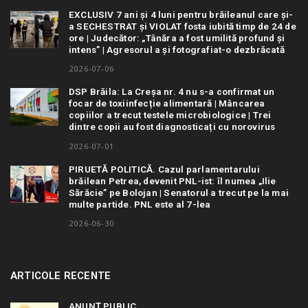
EXCLUSIV 7 ani și 4 luni pentru brăileanul care și-
a SECHESTRAT și VIOLAT fosta iubită timp de 24 de
ore | Judecător: „Tânăra a fost umilită profund și
intens” | Agresorul a și fotografiat-o dezbrăcată
2026-07-06
DSP Brăila: La Creșa nr. 4 nu s-a confirmat un
focar de toxiinfecție alimentară | Mâncarea
copiilor a trecut testele microbiologice | Trei
dintre copii au fost diagnosticați cu norovirus
2026-07-01
PIRUETĂ POLITICĂ. Cazul parlamentarului
brăilean Petrea, devenit PNL-ist: îl numea „Ilie
Sărăcie” pe Bolojan | Senatorul a trecut pe la mai
multe partide. PNL este al 7-lea
2026-06-30
ARTICOLE RECENTE
ANUNȚ PUBLIC