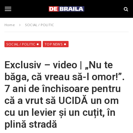
S
s
k
t
i
i
T
p
r
Home
SOCIAL / POLITIC
t
i
o
B
o
m
r
a
a
SOCIAL / POLITIC
TOP NEWS
i
i
g
n
l
Exclusiv – video | „Nu te
c
a
o
–
g
băga, că vreau să-l omor!”.
n
d
t
e
7 ani de închisoare pentru
e
b
l
n
r
că a vrut să UCIDĂ un om
t
a
i
e
cu un levier și un cuțit, în
l
a
plină stradă
.
n
r