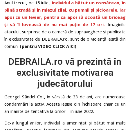
Anul trecut, pe 15 iulie,
individul a bătut un consătean, în
plină stradă și în miezul zilei, cu pumnii și picioarele, iar
apoi cu un levier, pentru ca apoi să scoată un briceag
și să îl lovească de nu mai puțin de 17 ori.
Imaginile
atacului, surprinse de o cameră de supraveghere și publicate
în exclusivitate de DEBRAILA.ro, sunt de o violență ieșită din
comun.
(pentru VIDEO CLICK AICI)
DEBRAILA.ro vă prezintă în
exclusivitate motivarea
judecătorului
Georgel Săndel Cot, în vârstă de 33 de ani, are numeroase
condamnări la activ. Acesta ieșise din închisoare chiar cu un
an înainte de tentativa la omor – în iulie 2022.
De-a lungul anilor, individul a amenințat și bătut mai mulți
consăteni. Practic, locuitorii din comuna Movila Miresii au