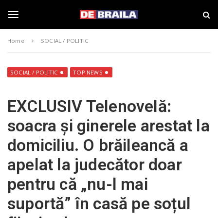
S
s
k
t
i
i
T
p
r
Home
SOCIAL / POLITIC
t
i
o
B
o
m
r
a
a
SOCIAL / POLITIC
TOP NEWS
i
i
g
n
l
EXCLUSIV Telenovelă:
c
a
o
–
g
soacra și ginerele arestat la
n
d
t
e
domiciliu. O brăileancă a
e
b
l
n
r
apelat la judecător doar
t
a
i
e
pentru că „nu-l mai
l
a
suportă” în casă pe soțul
.
n
r