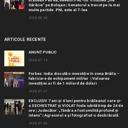
brăilean Petrea, devenit PNL-ist: îl numea „Ilie
Sărăcie” pe Bolojan | Senatorul a trecut pe la mai
multe partide. PNL este al 7-lea
2026-06-30
ARTICOLE RECENTE
ANUNȚ PUBLIC
2026-07-14
Forbes: India discută o investiție în zona Brăila –
fabricare de echipament militar | Valoarea
investiției ar fi de 1 miliard de dolari
2026-07-07
EXCLUSIV 7 ani și 4 luni pentru brăileanul care și-
a SECHESTRAT și VIOLAT fosta iubită timp de 24 de
ore | Judecător: „Tânăra a fost umilită profund și
intens” | Agresorul a și fotografiat-o dezbrăcată
2026-07-06