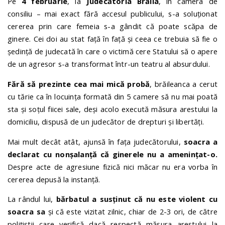
Pe
4 februarie
, la
Judecătoria Brăila
, în camera de
consiliu – mai exact fără accesul publicului, s-a soluționat
cererea prin care femeia s-a gândit că poate scăpa de
ginere. Cei doi au stat față în față și ceea ce trebuia să fie o
ședință de judecată în care o victimă cere Statului să o apere
de un agresor s-a transformat într-un teatru al absurdului.
Fără să prezinte cea mai mică probă
, brăileanca a cerut
cu tărie ca în locuința formată din 5 camere să nu mai poată
sta și soțul fiicei sale, deși acolo execută măsura arestului la
domiciliu, dispusă de un judecător de drepturi și libertăți.
Mai mult decât atât, ajunsă în fața judecătorului,
soacra a
declarat cu nonșalanță că ginerele nu a amenințat-o.
Despre acte de agresiune fizică nici măcar nu era vorba în
cererea depusă la instanță.
La rândul lui,
bărbatul a susținut că nu este violent cu
soacra sa
și că este vizitat zilnic, chiar de 2-3 ori, de către
polițiștii care verifică dacă respectă măsura arestului la