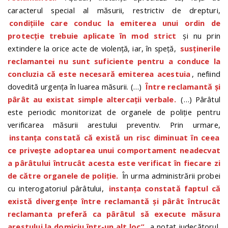
caracterul special al măsurii, restrictiv de drepturi,
condiţiile care conduc la emiterea unui ordin de
protecţie trebuie aplicate în mod strict
şi nu prin
extindere la orice acte de violenţă, iar, în speţă,
susţinerile
reclamantei nu sunt suficiente pentru a conduce la
concluzia că este necesară emiterea acestuia
, nefiind
dovedită urgența în luarea măsurii. (…)
Între reclamantă şi
pârât au existat simple altercaţii verbale.
(…) Pârâtul
este periodic monitorizat de organele de poliţie pentru
verificarea măsurii arestului preventiv. Prin urmare,
instanţa constată că există un risc diminuat în ceea
ce priveşte adoptarea unui comportament neadecvat
a pârâtului întrucât acesta este verificat în fiecare zi
de către organele de poliţie.
În urma administrării probei
cu interogatoriul pârâtului,
instanţa constată faptul că
există divergenţe între reclamantă şi pârât întrucât
reclamanta preferă ca pârâtul să execute măsura
arestului la domiciu într-un alt loc”
, a notat judecătorul,