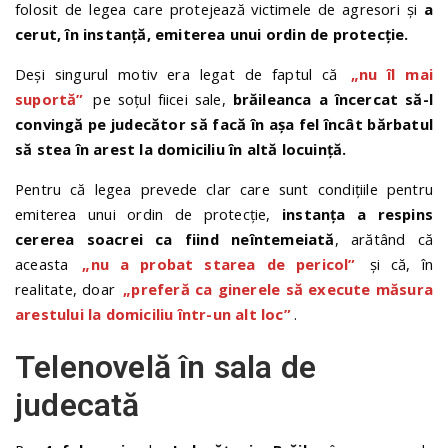
folosit de legea care protejează victimele de agresori și
a
cerut, în instanță, emiterea unui ordin de protecție.
Deși singurul motiv era legat de faptul că
„nu îl mai
suportă”
pe soțul fiicei sale,
brăileanca a încercat să-l
convingă pe judecător să facă în așa fel încât bărbatul
să stea în arest la domiciliu în altă locuință.
Pentru că legea prevede clar care sunt condițiile pentru
emiterea unui ordin de protecție,
instanța a respins
cererea soacrei ca fiind neîntemeiată
, arătând că
aceasta
„nu a probat starea de pericol”
și că, în
realitate, doar
„preferă ca ginerele să execute măsura
arestului la domiciliu într-un alt loc”
.
Telenovelă în sala de
judecată