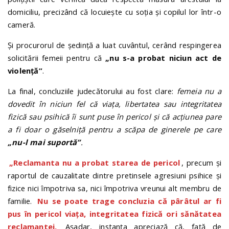
domiciliu, precizând că locuiește cu soția și copilul lor într-o
cameră.
Și procurorul de ședință a luat cuvântul, cerând respingerea
solicitării femeii pentru că
„nu s-a probat niciun act de
violenţă”
.
La final, concluziile judecătorului au fost clare:
femeia nu a
dovedit în niciun fel că viața, libertatea sau integritatea
fizică sau psihică îi sunt puse în pericol și că acțiunea pare
a fi doar o găselniță pentru a scăpa de ginerele pe care
„nu-l mai suportă”
.
„Reclamanta nu a probat starea de pericol
, precum şi
raportul de cauzalitate dintre pretinsele agresiuni psihice şi
fizice nici împotriva sa, nici împotriva vreunui alt membru de
familie.
Nu se poate trage concluzia că pârâtul ar fi
pus în pericol viaţa, integritatea fizică ori sănătatea
reclamantei.
Aşadar, instanţa apreciază că, faţă de