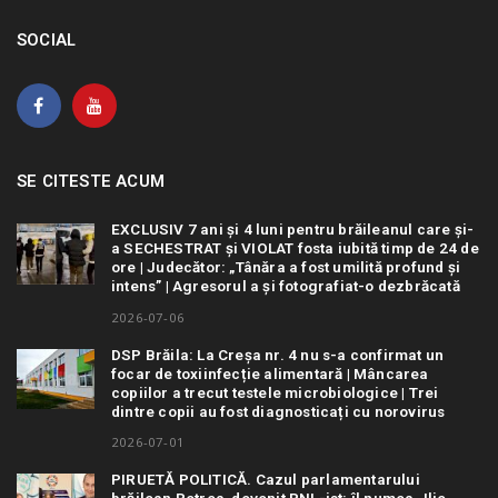
SOCIAL
SE CITESTE ACUM
EXCLUSIV 7 ani și 4 luni pentru brăileanul care și-
a SECHESTRAT și VIOLAT fosta iubită timp de 24 de
ore | Judecător: „Tânăra a fost umilită profund și
intens” | Agresorul a și fotografiat-o dezbrăcată
2026-07-06
DSP Brăila: La Creșa nr. 4 nu s-a confirmat un
focar de toxiinfecție alimentară | Mâncarea
copiilor a trecut testele microbiologice | Trei
dintre copii au fost diagnosticați cu norovirus
2026-07-01
PIRUETĂ POLITICĂ. Cazul parlamentarului