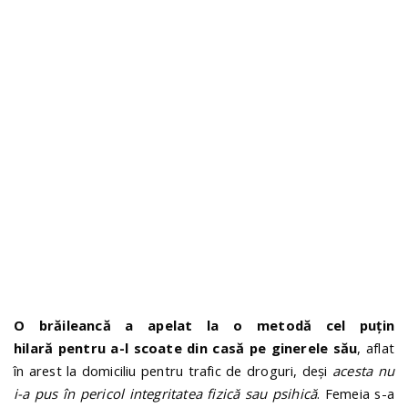
n
O brăileancă a apelat la o metodă cel puțin
hilară pentru a-l scoate din casă pe ginerele său
, aflat
în arest la domiciliu pentru trafic de droguri, deși
acesta nu
i-a pus în pericol integritatea fizică sau psihică
. Femeia s-a