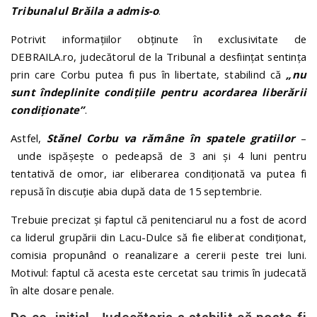
Tribunalul Brăila a admis-o
.
Potrivit informațiilor obținute în exclusivitate de
DEBRAILA.ro, judecătorul de la Tribunal a desființat sentința
prin care Corbu putea fi pus în libertate, stabilind că
„nu
sunt îndeplinite condiţiile pentru acordarea liberării
condiţionate”
.
Astfel,
Stănel Corbu va rămâne în spatele gratiilor
–
unde ispășește o pedeapsă de 3 ani și 4 luni pentru
tentativă de omor, iar eliberarea condiționată va putea fi
repusă în discuție abia după data de 15 septembrie.
Trebuie precizat și faptul că penitenciarul nu a fost de acord
ca liderul grupării din Lacu-Dulce să fie eliberat condiționat,
comisia propunând o reanalizare a cererii peste trei luni.
Motivul: faptul că acesta este cercetat sau trimis în judecată
în alte dosare penale.