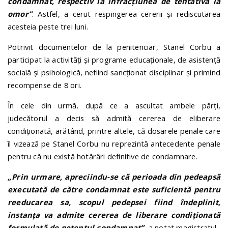
condamnat, respectiv
la infracţiunea de tentativă la
omor”
. Astfel, a cerut respingerea cererii și rediscutarea
acesteia peste trei luni.
Potrivit documentelor de la penitenciar, Stanel Corbu a
participat la activități și programe educaționale, de asistență
socială și psihologică, nefiind sancționat disciplinar și primind
recompense de 8 ori.
În cele din urmă, după ce a ascultat ambele părți,
judecătorul a decis să admită cererea de eliberare
condiționată, arătând, printre altele, că dosarele penale care
îl vizează pe Stanel Corbu nu reprezintă antecedente penale
pentru că nu există hotărâri definitive de condamnare.
„Prin urmare, apreciindu-se că perioada din pedeapsă
executată de către condamnat este suficientă pentru
reeducarea sa, scopul pedepsei fiind îndeplinit,
instanţa va admite cererea de liberare condiţionată
formulată de petentul condamnat”
, a notat magistratul.