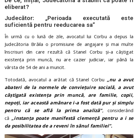
De ce, inițial, Judecătoria a stabilit că poate fi
eliberat?
Judecător: „Perioada executată este
suficientă pentru reeducarea sa”
În urmă cu o
lună
de zile, avocatul lui Corbu a depus la
Judecătoria Brăila o promisiune de angajare și mai multe
înscrisuri din care rezultă că Stanel Corbu și-a câștigat
existența prin muncă, nu are cazier judiciar, iar până la
vârsta de 54 de ani a muncit.
Totodată, avocatul a arătat că Stanel Corbu
„nu a avut
abateri de la normele de convieţuire socială, a avut
câştigată existenţa prin muncă, are familie, copii,
nepoţi, iar această amânare i-a fost dată pur şi simplu
pentru că se află la prima analiză”
, considerând
că
„instanţa poate manifestă clemenţă pentru a i se
da posibilitatea de a reveni în sânul familiei”.