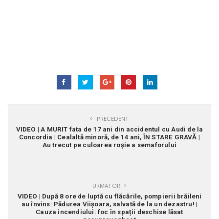
PRECEDENT
VIDEO | A MURIT fata de 17 ani din accidentul cu Audi de la
Concordia | Cealaltă minoră, de 14 ani, ÎN STARE GRAVĂ |
Au trecut pe culoarea roșie a semaforului
URMATOR
VIDEO | După 8 ore de luptă cu flăcările, pompierii brăileni
au învins: Pădurea Viișoara, salvată de la un dezastru! |
Cauza incendiului: foc în spații deschise lăsat