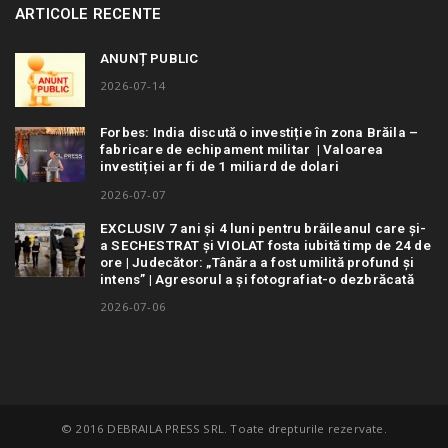
ARTICOLE RECENTE
ANUNȚ PUBLIC
2026-07-14
Forbes: India discută o investiție în zona Brăila –
fabricare de echipament militar | Valoarea
investiției ar fi de 1 miliard de dolari
2026-07-07
EXCLUSIV 7 ani și 4 luni pentru brăileanul care și-
a SECHESTRAT și VIOLAT fosta iubită timp de 24 de
ore | Judecător: „Tânăra a fost umilită profund și
intens” | Agresorul a și fotografiat-o dezbrăcată
2026-07-06
© 2016 DEBRAILA PRESS SRL. Toate drepturile rezervate.