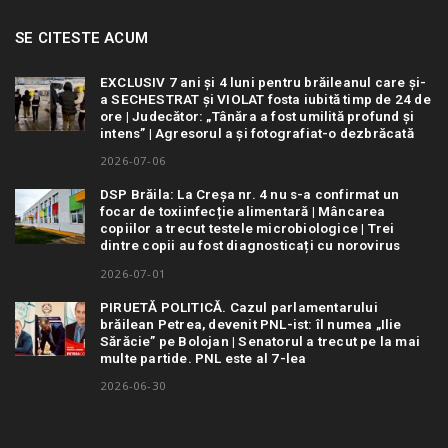
SE CITESTE ACUM
EXCLUSIV 7 ani și 4 luni pentru brăileanul care și-
a SECHESTRAT și VIOLAT fosta iubită timp de 24 de
ore | Judecător: „Tânăra a fost umilită profund și
intens” | Agresorul a și fotografiat-o dezbrăcată
2026-07-06
DSP Brăila: La Creșa nr. 4 nu s-a confirmat un
focar de toxiinfecție alimentară | Mâncarea
copiilor a trecut testele microbiologice | Trei
dintre copii au fost diagnosticați cu norovirus
2026-07-01
PIRUETĂ POLITICĂ. Cazul parlamentarului
brăilean Petrea, devenit PNL-ist: îl numea „Ilie
Sărăcie” pe Bolojan | Senatorul a trecut pe la mai
multe partide. PNL este al 7-lea
2026-06-30