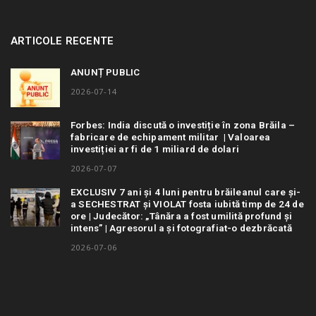
ARTICOLE RECENTE
ANUNȚ PUBLIC
2026-07-14
Forbes: India discută o investiție în zona Brăila –
fabricare de echipament militar | Valoarea
investiției ar fi de 1 miliard de dolari
2026-07-07
EXCLUSIV 7 ani și 4 luni pentru brăileanul care și-
a SECHESTRAT și VIOLAT fosta iubită timp de 24 de
ore | Judecător: „Tânăra a fost umilită profund și
intens” | Agresorul a și fotografiat-o dezbrăcată
2026-07-06