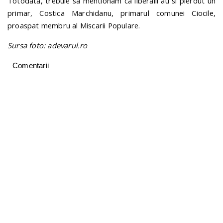
Totodata, trebuie sa mentionam ca liberalii au si pierdut un
primar, Costica Marchidanu, primarul comunei Ciocile,
proaspat membru al Miscarii Populare.
Sursa foto: adevarul.ro
Comentarii