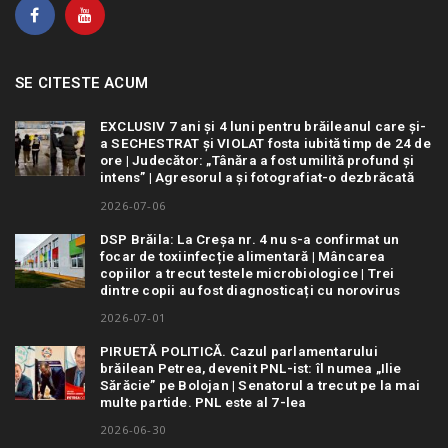
SE CITESTE ACUM
EXCLUSIV 7 ani și 4 luni pentru brăileanul care și-
a SECHESTRAT și VIOLAT fosta iubită timp de 24 de
ore | Judecător: „Tânăra a fost umilită profund și
intens” | Agresorul a și fotografiat-o dezbrăcată
2026-07-06
DSP Brăila: La Creșa nr. 4 nu s-a confirmat un
focar de toxiinfecție alimentară | Mâncarea
copiilor a trecut testele microbiologice | Trei
dintre copii au fost diagnosticați cu norovirus
2026-07-01
PIRUETĂ POLITICĂ. Cazul parlamentarului
brăilean Petrea, devenit PNL-ist: îl numea „Ilie
Sărăcie” pe Bolojan | Senatorul a trecut pe la mai
multe partide. PNL este al 7-lea
2026-06-30