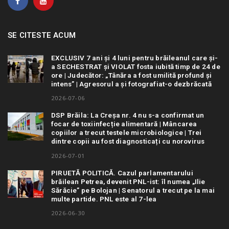
SE CITESTE ACUM
EXCLUSIV 7 ani și 4 luni pentru brăileanul care și-
a SECHESTRAT și VIOLAT fosta iubită timp de 24 de
ore | Judecător: „Tânăra a fost umilită profund și
intens” | Agresorul a și fotografiat-o dezbrăcată
2026-07-06
DSP Brăila: La Creșa nr. 4 nu s-a confirmat un
focar de toxiinfecție alimentară | Mâncarea
copiilor a trecut testele microbiologice | Trei
dintre copii au fost diagnosticați cu norovirus
2026-07-01
PIRUETĂ POLITICĂ. Cazul parlamentarului
brăilean Petrea, devenit PNL-ist: îl numea „Ilie
Sărăcie” pe Bolojan | Senatorul a trecut pe la mai
multe partide. PNL este al 7-lea
2026-06-30