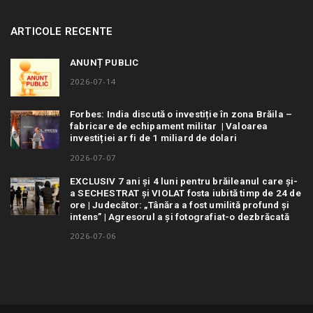
ARTICOLE RECENTE
ANUNȚ PUBLIC
2026-07-14
Forbes: India discută o investiție în zona Brăila –
fabricare de echipament militar | Valoarea
investiției ar fi de 1 miliard de dolari
2026-07-07
EXCLUSIV 7 ani și 4 luni pentru brăileanul care și-
a SECHESTRAT și VIOLAT fosta iubită timp de 24 de
ore | Judecător: „Tânăra a fost umilită profund și
intens” | Agresorul a și fotografiat-o dezbrăcată
2026-07-06