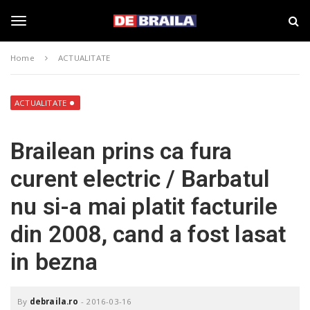
S
s
k
t
i
i
T
p
r
Home
ACTUALITATE
t
i
o
B
o
m
r
a
a
ACTUALITATE
i
i
g
n
l
Brailean prins ca fura
c
a
o
–
g
curent electric / Barbatul
n
d
t
e
nu si-a mai platit facturile
e
b
l
n
r
din 2008, cand a fost lasat
t
a
i
e
in bezna
l
a
.
n
r
By
debraila.ro
-
2016-03-16