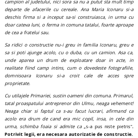
campion al judetului, nici sora sa nu a putut sta mult timp
departe de afacerile cu cereale. Ana Maria Iconaru si-a
deschis firma si a inceput sa-si construiasca, in urma cu
doar cateva luni, o ferma in comuna tatalui, foarte aproape
de cea a fratelui sau.
Sa ridici o constructie nu-i greu in familia Iconaru, greu e
sa si poti ajunge acolo, cu o duba, cu un camion. Asa ca,
unde aparea un drum de exploatare doar in acte, in
realitate fiind camp intins, cum o dovedeste fotografiile,
domnisoara Iconaru si-a croit cale de acces spre
proprietate.
Cu utilajele Primariei, sustin oameni din comuna. Primarul,
tatal proaspatului antreprenor din Ulmu, neaga vehement!
Neaga chiar si faptul ca s-au facut lucrari, afirmand ca
acolo era drum de cand era mic copil, insa, in cele din
urma, schimba foaia si admite ca
„s-a pus niste pietris”
.
Potrivit legii, era necesara autorizatie de constructie.