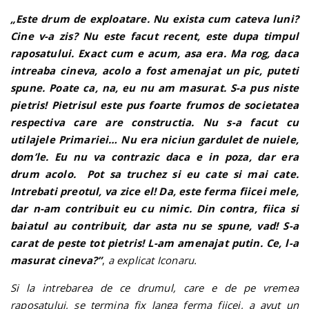
„Este drum de exploatare. Nu exista cum cateva luni?
Cine v-a zis? Nu este facut recent, este dupa timpul
raposatului. Exact cum e acum, asa era. Ma rog, daca
intreaba cineva, acolo a fost amenajat un pic, puteti
spune. Poate ca, na, eu nu am masurat. S-a pus niste
pietris! Pietrisul este pus foarte frumos de societatea
respectiva care are constructia. Nu s-a facut cu
utilajele Primariei… Nu era niciun gardulet de nuiele,
dom’le. Eu nu va contrazic daca e in poza, dar era
drum acolo. Pot sa truchez si eu cate si mai cate.
Intrebati preotul, va zice el! Da, este ferma fiicei mele,
dar n-am contribuit eu cu nimic. Din contra, fiica si
baiatul au contribuit, dar asta nu se spune, vad! S-a
carat de peste tot pietris! L-am amenajat putin. Ce, l-a
masurat cineva?”
,
a explicat Iconaru.
Si la intrebarea de ce drumul, care e de pe vremea
raposatului, se termina fix langa ferma fiicei, a avut un