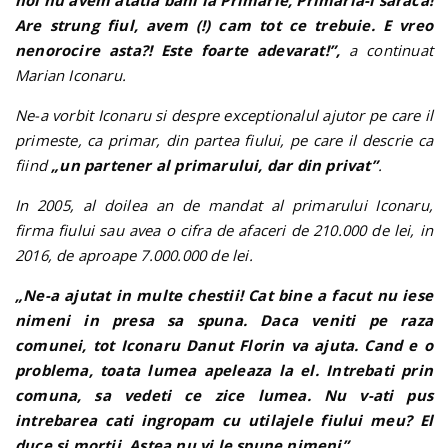
noi nu avem atatia bani la Primarie, Primaria-i saraca!
Are strung fiul, avem (!) cam tot ce trebuie. E vreo
nenorocire asta?! Este foarte adevarat!”,
a continuat
Marian Iconaru.
Ne-a vorbit Iconaru si despre exceptionalul ajutor pe care il
primeste, ca primar, din partea fiului, pe care il descrie ca
fiind
„un partener al primarului, dar din privat”
.
In 2005, al doilea an de mandat al primarului Iconaru,
firma fiului sau avea o cifra de afaceri de 210.000 de lei, in
2016, de aproape 7.000.000 de lei.
„Ne-a ajutat in multe chestii! Cat bine a facut nu iese
nimeni in presa sa spuna. Daca veniti pe raza
comunei, tot Iconaru Danut Florin va ajuta. Cand e o
problema, toata lumea apeleaza la el. Intrebati prin
comuna, sa vedeti ce zice lumea. Nu v-ati pus
intrebarea cati ingropam cu utilajele fiului meu? El
duce si mortii. Astea nu vi le spune nimeni”