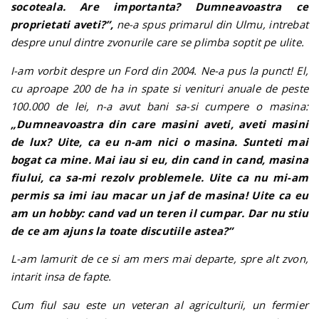
socoteala. Are importanta? Dumneavoastra ce
proprietati aveti?”,
ne-a spus primarul din Ulmu, intrebat
despre unul dintre zvonurile care se plimba soptit pe ulite.
I-am vorbit despre un Ford din 2004. Ne-a pus la punct! El,
cu aproape 200 de ha in spate si venituri anuale de peste
100.000 de lei, n-a avut bani sa-si cumpere o masina:
„Dumneavoastra din care masini aveti, aveti masini
de lux? Uite, ca eu n-am nici o masina. Sunteti mai
bogat ca mine. Mai iau si eu, din cand in cand, masina
fiului, ca sa-mi rezolv problemele. Uite ca nu mi-am
permis sa imi iau macar un jaf de masina! Uite ca eu
am un hobby: cand vad un teren il cumpar. Dar nu stiu
de ce am ajuns la toate discutiile astea?”
L-am lamurit de ce si am mers mai departe, spre alt zvon,
intarit insa de fapte.
Cum fiul sau este un veteran al agriculturii, un fermier