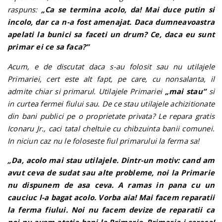
raspuns:
„Ca se termina acolo, da! Mai duce putin si
incolo, dar ca n-a fost amenajat. Daca dumneavoastra
apelati la bunici sa faceti un drum? Ce, daca eu sunt
primar ei ce sa faca?”
Acum, e de discutat daca s-au folosit sau nu utilajele
Primariei, cert este alt fapt, pe care, cu nonsalanta, il
admite chiar si primarul. Utilajele Primariei
„mai stau”
si
in curtea fermei fiului sau. De ce stau utilajele achizitionate
din bani publici pe o proprietate privata? Le repara gratis
Iconaru Jr., caci tatal cheltuie cu chibzuinta banii comunei.
In niciun caz nu le foloseste fiul primarului la ferma sa!
„Da, acolo mai stau utilajele. Dintr-un motiv: cand am
avut ceva de sudat sau alte probleme, noi la Primarie
nu dispunem de asa ceva. A ramas in pana cu un
cauciuc l-a bagat acolo. Vorba aia! Mai facem reparatii
la ferma fiului. Noi nu facem devize de reparatii ca