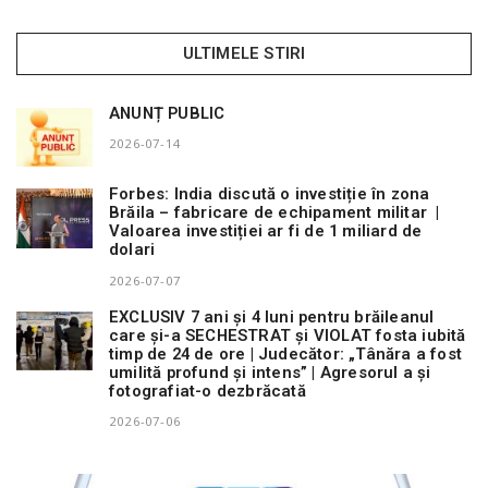
ULTIMELE STIRI
ANUNȚ PUBLIC
2026-07-14
Forbes: India discută o investiție în zona
Brăila – fabricare de echipament militar |
Valoarea investiției ar fi de 1 miliard de
dolari
2026-07-07
EXCLUSIV 7 ani și 4 luni pentru brăileanul
care și-a SECHESTRAT și VIOLAT fosta iubită
timp de 24 de ore | Judecător: „Tânăra a fost
umilită profund și intens” | Agresorul a și
fotografiat-o dezbrăcată
2026-07-06