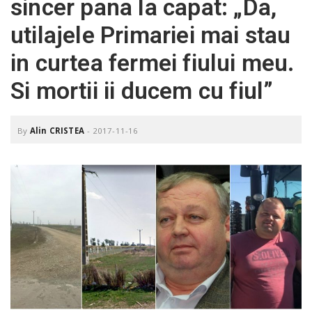
sincer pana la capat: „Da,
o
a
utilajele Primariei mai stau
in curtea fermei fiului meu.
v
Si mortii ii ducem cu fiul”
i
By
Alin CRISTEA
-
2017-11-16
g
a
t
i
o