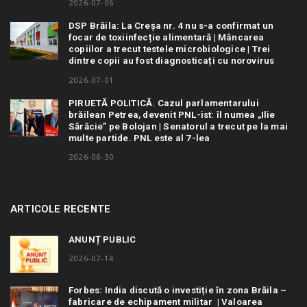
2026-07-06
DSP Brăila: La Creșa nr. 4 nu s-a confirmat un
focar de toxiinfecție alimentară | Mâncarea
copiilor a trecut testele microbiologice | Trei
dintre copii au fost diagnosticați cu norovirus
2026-07-01
PIRUETĂ POLITICĂ. Cazul parlamentarului
brăilean Petrea, devenit PNL-ist: îl numea „Ilie
Sărăcie” pe Bolojan | Senatorul a trecut pe la mai
multe partide. PNL este al 7-lea
2026-06-30
ARTICOLE RECENTE
ANUNȚ PUBLIC
2026-07-14
Forbes: India discută o investiție în zona Brăila –
fabricare de echipament militar | Valoarea