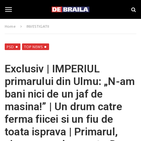
S
s
k
t
i
i
T
p
r
Home
INVESTIGATII
t
i
o
B
o
m
r
a
a
PSD
TOP NEWS
i
i
g
n
l
Exclusiv | IMPERIUL
c
a
o
–
g
primarului din Ulmu: „N-am
n
d
t
e
bani nici de un jaf de
e
b
l
n
r
masina!” | Un drum catre
t
a
i
e
ferma fiicei si un fiu de
l
a
toata isprava | Primarul,
.
n
r