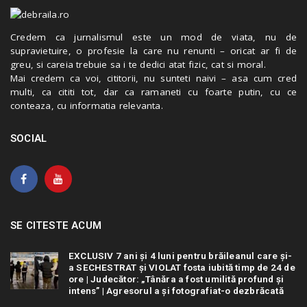
Credem ca jurnalismul este un mod de viata, nu de
supravietuire, o profesie la care nu renunti – oricat ar fi de
greu, si careia trebuie sa i te dedici atat fizic, cat si moral.
Mai credem ca voi, cititorii, nu sunteti naivi – asa cum cred
multi, ca cititi tot, dar ca ramaneti cu foarte putin, cu ce
conteaza, cu informatia relevanta.
SOCIAL
SE CITESTE ACUM
EXCLUSIV 7 ani și 4 luni pentru brăileanul care și-
a SECHESTRAT și VIOLAT fosta iubită timp de 24 de
ore | Judecător: „Tânăra a fost umilită profund și
intens” | Agresorul a și fotografiat-o dezbrăcată