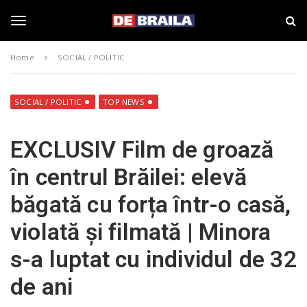
S
s
k
t
i
i
T
p
r
Home
SOCIAL / POLITIC
t
i
o
B
o
m
r
a
a
SOCIAL / POLITIC
TOP NEWS
i
i
g
n
l
EXCLUSIV Film de groază
c
a
o
–
g
în centrul Brăilei: elevă
n
d
t
e
băgată cu forța într-o casă,
e
b
l
n
r
violată și filmată | Minora
t
a
i
e
s-a luptat cu individul de 32
l
a
de ani
.
n
r