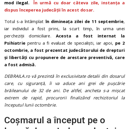
mod ilegal.
În urmă cu doar câteva zile, instanța a
dispus începerea judecății în acest dosar.
Totul s-a întâmplat
în dimineața zilei de 11 septembrie
,
iar individul a fost prins, la scurt timp, în urma unei
percheziții domiciliare.
Acesta a fost internat la
Psihiatrie
pentru a fi evaluat de specialiști, iar apoi,
pe 2
octombrie, a fost prezentat judecătorului de drepturi
și libertăți cu propunere de arestare preventivă, care
a fost admisă.
DEBRAILA.ro vă prezintă în exclusivitate detalii din dosarul
care, cu siguranță, îi va aduce ani grei de pușcărie
brăileanului de 32 de ani. De altfel, ancheta s-a mișcat
extrem de rapid, procurorii finaliz
â
nd rechizitoriul la
începutul lunii octombrie.
Coșmarul a început pe o