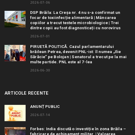
2026-07-06
DSP Brăila: La Creșa nr. 4 nu s-a confirmat un
focar de toxiinfecție alimentară | Mâncarea
copiilor a trecut testele microbiologice | Trei
dintre copii au fost diagnosticați cu norovirus
2026-07-01
PIRUETĂ POLITICĂ. Cazul parlamentarului
brăilean Petrea, devenit PNL-ist: îl numea „Ilie
Sărăcie” pe Bolojan | Senatorul a trecut pe la mai
multe partide. PNL este al 7-lea
2026-06-30
ARTICOLE RECENTE
ANUNȚ PUBLIC
2026-07-14
Forbes: India discută o investiție în zona Brăila –
fabricare de echipament militar | Valoarea