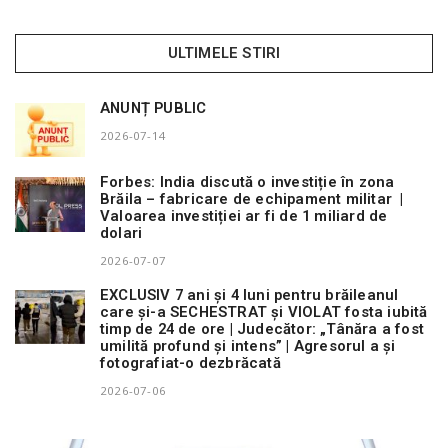
ULTIMELE STIRI
ANUNȚ PUBLIC
2026-07-14
Forbes: India discută o investiție în zona
Brăila – fabricare de echipament militar |
Valoarea investiției ar fi de 1 miliard de
dolari
2026-07-07
EXCLUSIV 7 ani și 4 luni pentru brăileanul
care și-a SECHESTRAT și VIOLAT fosta iubită
timp de 24 de ore | Judecător: „Tânăra a fost
umilită profund și intens” | Agresorul a și
fotografiat-o dezbrăcată
2026-07-06