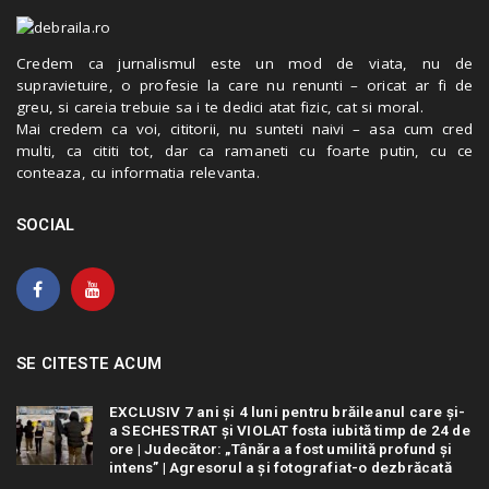
Credem ca jurnalismul este un mod de viata, nu de
supravietuire, o profesie la care nu renunti – oricat ar fi de
greu, si careia trebuie sa i te dedici atat fizic, cat si moral.
Mai credem ca voi, cititorii, nu sunteti naivi – asa cum cred
multi, ca cititi tot, dar ca ramaneti cu foarte putin, cu ce
conteaza, cu informatia relevanta.
SOCIAL
SE CITESTE ACUM
EXCLUSIV 7 ani și 4 luni pentru brăileanul care și-
a SECHESTRAT și VIOLAT fosta iubită timp de 24 de
ore | Judecător: „Tânăra a fost umilită profund și
intens” | Agresorul a și fotografiat-o dezbrăcată