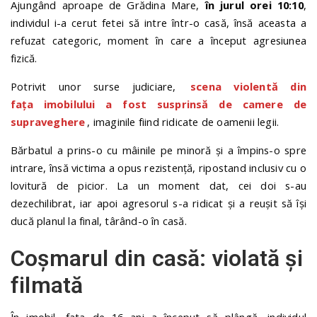
Ajungând aproape de Grădina Mare,
în jurul orei 10:10
,
individul i-a cerut fetei să intre într-o casă, însă aceasta a
refuzat categoric, moment în care a început agresiunea
fizică.
Potrivit unor surse judiciare,
scena violentă din
fața imobilului a fost susprinsă de camere de
supraveghere
, imaginile fiind ridicate de oamenii legii.
Bărbatul a prins-o cu mâinile pe minoră și a împins-o spre
intrare, însă victima a opus rezistență, ripostand inclusiv cu o
lovitură de picior. La un moment dat, cei doi s-au
dezechilibrat, iar apoi agresorul s-a ridicat și a reușit să își
ducă planul la final, târând-o în casă.
Coșmarul din casă: violată și
filmată