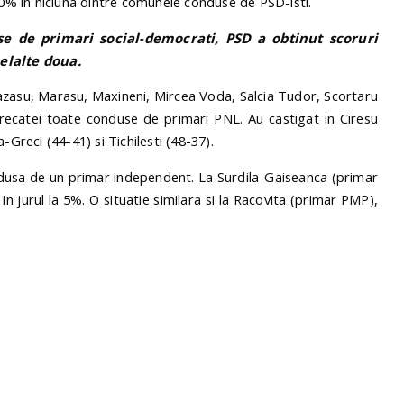
30% in niciuna dintre comunele conduse de PSD-isti.
use de primari social-democrati, PSD a obtinut scoruri
lelalte doua.
 Cazasu, Marasu, Maxineni, Mircea Voda, Salcia Tudor, Scortaru
 Frecatei toate conduse de primari PNL. Au castigat in Ciresu
-Greci (44-41) si Tichilesti (48-37).
sa de un primar independent. La Surdila-Gaiseanca (primar
n jurul la 5%. O situatie similara si la Racovita (primar PMP),