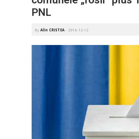
.
PNL
r
o
By
Alin CRISTEA
-
2016-12-12