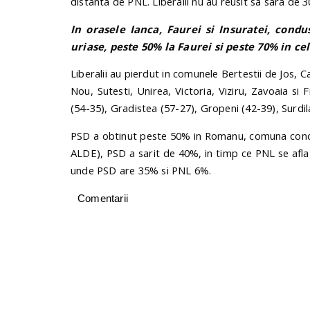
distanta de PNL. Liberalii nu au reusit sa sara de 
In orasele Ianca, Faurei si Insuratei, cond
uriase, peste 50% la Faurei si peste 70% in ce
Liberalii au pierdut in comunele Bertestii de Jos,
Nou, Sutesti, Unirea, Victoria, Viziru, Zavoaia si
(54-35), Gradistea (57-27), Gropeni (42-39), Surdila
PSD a obtinut peste 50% in Romanu, comuna condu
ALDE), PSD a sarit de 40%, in timp ce PNL se afla i
unde PSD are 35% si PNL 6%.
Comentarii