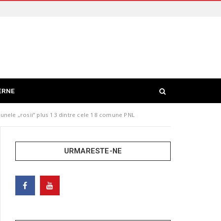
ERNE
unele „rosii” plus 13 dintre cele 18 comune PNL
URMARESTE-NE