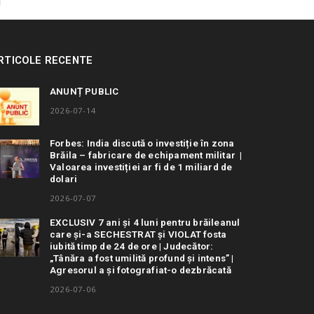
RTICOLE RECENTE
ANUNȚ PUBLIC
2026-07-14
Forbes: India discută o investiție în zona
Brăila – fabricare de echipament militar |
Valoarea investiției ar fi de 1 miliard de
dolari
2026-07-07
EXCLUSIV 7 ani și 4 luni pentru brăileanul
care și-a SECHESTRAT și VIOLAT fosta
iubită timp de 24 de ore | Judecător:
„Tânăra a fost umilită profund și intens” |
Agresorul a și fotografiat-o dezbrăcată
2026-07-06