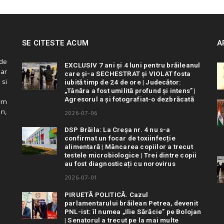
SE CITESTE ACUM
A
de
EXCLUSIV 7 ani și 4 luni pentru brăileanul
 ar
care și-a SECHESTRAT și VIOLAT fosta
 si
iubită timp de 24 de ore | Judecător:
„Tânăra a fost umilită profund și intens” |
Agresorul a și fotografiat-o dezbrăcată
cum
in,
2026-07-06
DSP Brăila: La Creșa nr. 4 nu s-a
confirmat un focar de toxiinfecție
alimentară | Mâncarea copiilor a trecut
testele microbiologice | Trei dintre copii
au fost diagnosticați cu norovirus
2026-07-01
PIRUETĂ POLITICĂ. Cazul
parlamentarului brăilean Petrea, devenit
PNL-ist: îl numea „Ilie Sărăcie” pe Bolojan
| Senatorul a trecut pe la mai multe