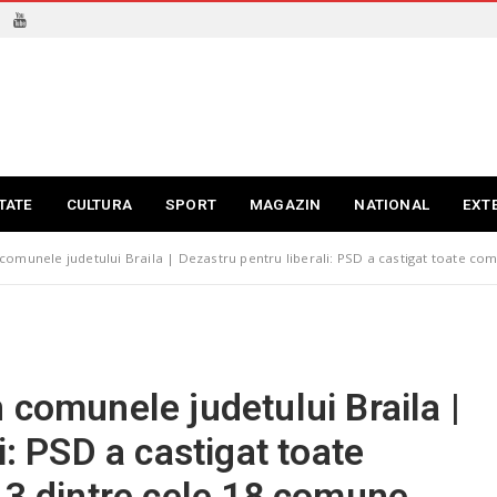
TATE
CULTURA
SPORT
MAGAZIN
NATIONAL
EXT
omunele judetului Braila | Dezastru pentru liberali: PSD a castigat toate com
 comunele judetului Braila |
i: PSD a castigat toate
13 dintre cele 18 comune