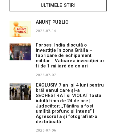
ULTIMELE STIRI
ANUNȚ PUBLIC
2026-07-14
Forbes: India discută o
investiție în zona Brăila –
fabricare de echipament
militar | Valoarea investiției ar
fi de 1 miliard de dolari
2026-07-07
EXCLUSIV 7 ani și 4 luni pentru
brăileanul care și-a
SECHESTRAT și VIOLAT fosta
iubită timp de 24 de ore |
Judecător: „Tânăra a fost
umilită profund și intens” |
Agresorul a și fotografiat-o
dezbrăcată
2026-07-06