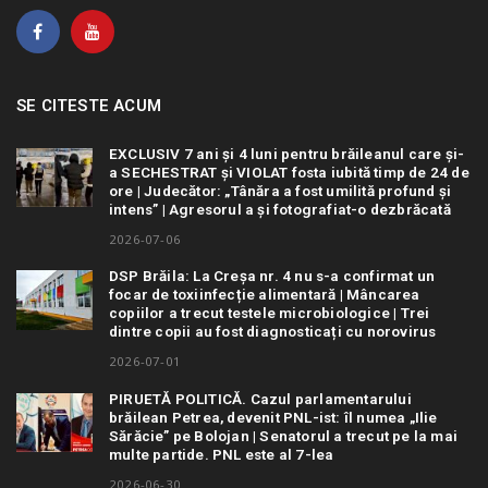
SE CITESTE ACUM
EXCLUSIV 7 ani și 4 luni pentru brăileanul care și-
a SECHESTRAT și VIOLAT fosta iubită timp de 24 de
ore | Judecător: „Tânăra a fost umilită profund și
intens” | Agresorul a și fotografiat-o dezbrăcată
2026-07-06
DSP Brăila: La Creșa nr. 4 nu s-a confirmat un
focar de toxiinfecție alimentară | Mâncarea
copiilor a trecut testele microbiologice | Trei
dintre copii au fost diagnosticați cu norovirus
2026-07-01
PIRUETĂ POLITICĂ. Cazul parlamentarului
brăilean Petrea, devenit PNL-ist: îl numea „Ilie
Sărăcie” pe Bolojan | Senatorul a trecut pe la mai
multe partide. PNL este al 7-lea
2026-06-30