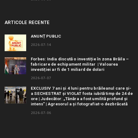
ARTICOLE RECENTE
ANUNȚ PUBLIC
2026-07-14
Forbes: India discută o investiție în zona Brăila –
fabricare de echipament militar | Valoarea
investiției ar fi de 1 miliard de dolari
2026-07-07
EXCLUSIV 7 ani și 4 luni pentru brăileanul care și-
a SECHESTRAT și VIOLAT fosta iubită timp de 24 de
ore | Judecător: „Tânăra a fost umilită profund și
intens” | Agresorul a și fotografiat-o dezbrăcată
2026-07-06