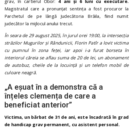
grav, în cartierul Obor:
4 ani și 6 luni cu executare.
Magistratul care a pronunțat sentința a fost procuror la
Parchetul de pe lângă Judecătoria Brăila, fiind numit
judecător la mijlocul anului trecut.
În seara de 29 august 2025, în jurul orei 19:00, la intersecția
străzilor Mugurilor și Rândunicii, Florin Patîr a lovit victima
cu pumnul în zona feței, iar apoi i-a furat borseta în
interiorul căreia se aflau suma de 20 de lei, un abonament
de autobuz, cheile de la locuință și un telefon mobil de
culoare neagră.
„A eșuat în a demonstra că a
înțeles clemența de care a
beneficiat anterior”
Victima, un bărbat de 31 de ani, este încadrată în grad
de handicap grav permanent, cu asistent personal.