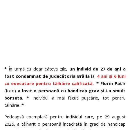
n
*
În urmă cu doar câteva zile,
un individ de 27 de ani a
fost condamnat de Judecătoria Brăila
la
4 ani și 6 luni
cu executare pentru tâlhărie calificată.
*
Florin Patîr
(foto)
a lovit o persoană cu handicap grav și i-a smuls
borseta.
*
Individul a mai făcut pușcărie, tot pentru
tâlhărie.
*
Pedeapsă exemplară pentru individul care, pe 29 august
2025, a tâlharit o persoană încadrată în grad de handicap