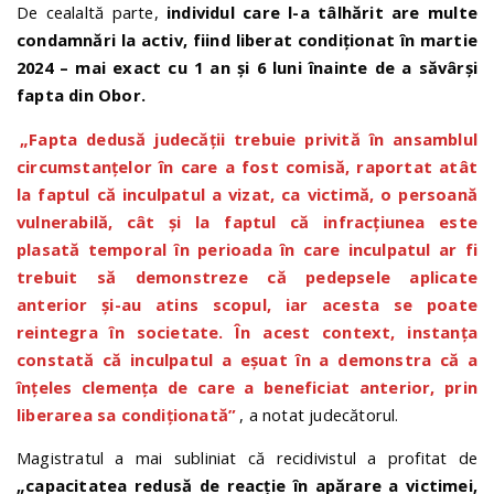
De cealaltă parte,
individul care l-a tâlhărit are multe
condamnări la activ, fiind liberat condiționat în martie
2024 – mai exact cu 1 an și 6 luni înainte de a săvârși
fapta din Obor.
„Fapta dedusă judecății trebuie privită în ansamblul
circumstanțelor în care a fost comisă, raportat atât
la faptul că inculpatul a vizat, ca victimă, o persoană
vulnerabilă, cât și la faptul că infracțiunea este
plasată temporal în perioada în care inculpatul ar fi
trebuit să demonstreze că pedepsele aplicate
anterior și-au atins scopul, iar acesta se poate
reintegra în societate. În acest context, instanța
constată că inculpatul a eșuat în a demonstra că a
înțeles clemența de care a beneficiat anterior, prin
liberarea sa condiționată”
, a notat judecătorul.
Magistratul a mai subliniat că recidivistul a profitat de
„capacitatea redusă de reacție în apărare a victimei,