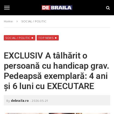
S
s
k
t
i
i
T
p
r
Home
SOCIAL / POLITIC
t
i
o
B
o
m
r
a
a
SOCIAL / POLITIC
TOP NEWS
i
i
g
n
l
EXCLUSIV A tâlhărit o
c
a
o
–
g
persoană cu handicap grav.
n
d
t
e
Pedeapsă exemplară: 4 ani
e
b
l
n
r
și 6 luni cu EXECUTARE
t
a
i
e
l
a
By
debraila.ro
-
2026-05-21
.
n
r