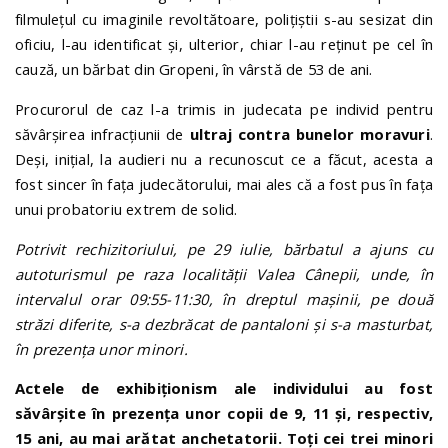
filmulețul cu imaginile revoltătoare, polițiștii s-au sesizat din
oficiu, l-au identificat și, ulterior, chiar l-au reținut pe cel în
cauză, un bărbat din Gropeni, în vârstă de 53 de ani.
Procurorul de caz l-a trimis in judecata pe individ pentru
săvârşirea infracţiunii de
ultraj contra bunelor moravuri
.
Deși, inițial, la audieri nu a recunoscut ce a făcut, acesta a
fost sincer în fața judecătorului, mai ales că a fost pus în fața
unui probatoriu extrem de solid.
Potrivit rechizitoriului, pe 29 iulie, bărbatul a ajuns cu
autoturismul pe raza localității Valea Cânepii, unde, în
intervalul orar 09:55-11:30, în dreptul mașinii, pe două
străzi diferite, s-a dezbrăcat de pantaloni și s-a masturbat,
în prezența unor minori.
Actele de exhibiționism ale individului au fost
săvârșite în prezența unor copii de 9, 11 și, respectiv,
15 ani, au mai arătat anchetatorii. Toți cei trei minori