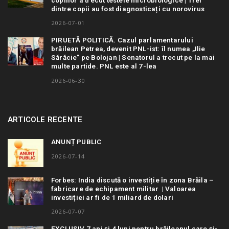
dintre copii au fost diagnosticați cu norovirus
2026-07-01
PIRUETĂ POLITICĂ. Cazul parlamentarului
brăilean Petrea, devenit PNL-ist: îl numea „Ilie
Sărăcie” pe Bolojan | Senatorul a trecut pe la mai
multe partide. PNL este al 7-lea
2026-06-30
ARTICOLE RECENTE
ANUNȚ PUBLIC
2026-07-14
Forbes: India discută o investiție în zona Brăila –
fabricare de echipament militar | Valoarea
investiției ar fi de 1 miliard de dolari
2026-07-07
EXCLUSIV 7 ani și 4 luni pentru brăileanul care și-