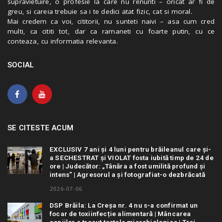
supravietuire, o profesie la care nu renunti – oricat ar fi de
greu, si careia trebuie sa i te dedici atat fizic, cat si moral.
Mai credem ca voi, cititorii, nu sunteti naivi – asa cum cred
multi, ca cititi tot, dar ca ramaneti cu foarte putin, cu ce
conteaza, cu informatia relevanta.
SOCIAL
SE CITESTE ACUM
EXCLUSIV 7 ani și 4 luni pentru brăileanul care și-
a SECHESTRAT și VIOLAT fosta iubită timp de 24 de
ore | Judecător: „Tânăra a fost umilită profund și
intens” | Agresorul a și fotografiat-o dezbrăcată
2026-07-06
DSP Brăila: La Creșa nr. 4 nu s-a confirmat un
focar de toxiinfecție alimentară | Mâncarea
copiilor a trecut testele microbiologice | Trei