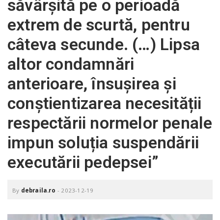
săvârşită pe o perioadă
o
a
extrem de scurtă, pentru
câteva secunde. (…) Lipsa
v
altor condamnări
i
anterioare, însușirea şi
conștientizarea necesității
g
respectării normelor penale
a
impun soluția suspendării
executării pedepsei”
t
i
By
debraila.ro
-
2023-12-19
o