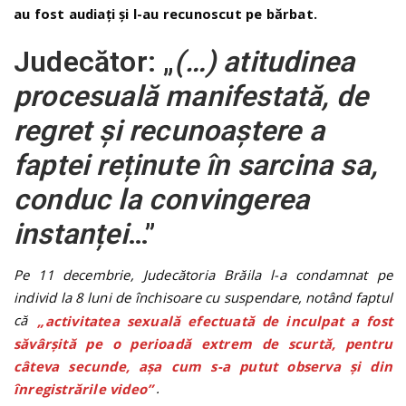
au fost audiați și l-au recunoscut pe bărbat.
Judecător: „
(…) atitudinea
procesuală manifestată, de
regret și recunoaștere a
faptei reținute în sarcina sa,
conduc la convingerea
instanței
…”
Pe 11 decembrie, Judecătoria Brăila l-a condamnat pe
individ la 8 luni de închisoare cu suspendare, notând faptul
că
„activitatea sexuală efectuată de inculpat a fost
săvârşită pe o perioadă extrem de scurtă, pentru
câteva secunde, așa cum s-a putut observa și din
înregistrările video”
.