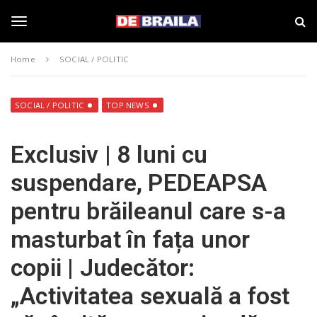
S
s
k
t
i
i
T
p
r
Home
SOCIAL / POLITIC
t
i
o
B
o
m
r
a
a
SOCIAL / POLITIC
TOP NEWS
i
i
g
n
l
Exclusiv | 8 luni cu
c
a
o
–
g
suspendare, PEDEAPSA
n
d
t
e
pentru brăileanul care s-a
e
b
l
n
r
masturbat în fața unor
t
a
i
e
copii | Judecător:
l
a
„Activitatea sexuală a fost
.
n
r