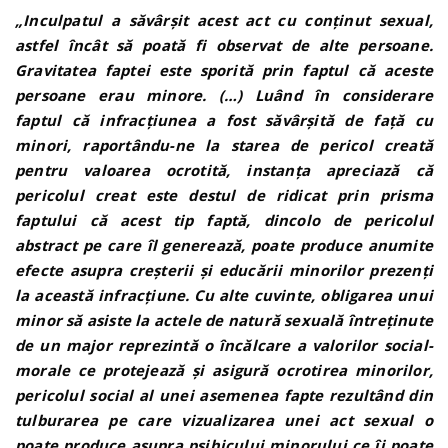
„Inculpatul a săvârșit acest act cu conținut sexual,
astfel încât să poată fi observat de alte persoane.
Gravitatea faptei este sporită prin faptul că aceste
persoane erau minore. (…) Luând în considerare
faptul că infracţiunea a fost săvârşită de față cu
minori, raportându-ne la starea de pericol creată
pentru valoarea ocrotită, instanţa apreciază că
pericolul creat este destul de ridicat prin prisma
faptului că acest tip faptă, dincolo de pericolul
abstract pe care îl generează, poate produce anumite
efecte asupra creșterii și educării minorilor prezenți
la această infracţiune. Cu alte cuvinte, obligarea unui
minor să asiste la actele de natură sexuală întreținute
de un major reprezintă o încălcare a valorilor social-
morale ce protejează și asigură ocrotirea minorilor,
pericolul social al unei asemenea fapte rezultând din
tulburarea pe care vizualizarea unei act sexual o
poate produce asupra psihicului minorului ce îi poate