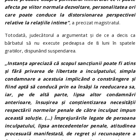
afecta pe viitor normala dezvoltare, personalitatea ori
care poate conduce la distorsionarea perspectivei
relative la relațiile intime”
, a precizat magistratul.
Totodată, judecătorul a argumentat și de ce a decis ca
bărbatul să nu execute pedeapsa de 8 luni în spatele
gratiilor, dispunând suspendarea.
„Instanţa apreciază că scopul sancţiunii poate fi atins
şi fără privarea de libertate a inculpatului, simpla
condamnare a acestuia implicând o constrângere şi
fiind aptă să conducă prin ea însăși la reeducarea sa,
iar, pe de altă parte, lipsa altor condamnări
anterioare, însușirea şi conștientizarea necesității
respectării normelor penale de către inculpat impun
această soluție. (…) Împrejurările legate de persoana
inculpatului, lipsa antecedentelor penale, atitudinea
procesuală manifestată, de regret și recunoaștere a