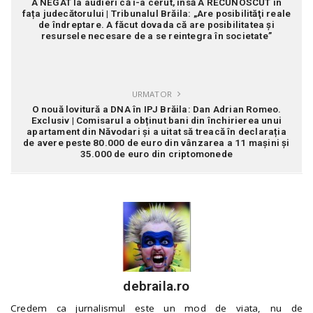
A NEGAT la audieri că i-a cerut, însă A RECUNOSCUT în
fața judecătorului | Tribunalul Brăila: „Are posibilităţi reale
de îndreptare. A făcut dovada că are posibilitatea şi
resursele necesare de a se reintegra în societate”
URMATOR
O nouă lovitură a DNA în IPJ Brăila: Dan Adrian Romeo.
Exclusiv | Comisarul a obținut bani din închirierea unui
apartament din Năvodari și a uitat să treacă în declarația
de avere peste 80.000 de euro din vânzarea a 11 mașini și
35.000 de euro din criptomonede
debraila.ro
Credem ca jurnalismul este un mod de viata, nu de