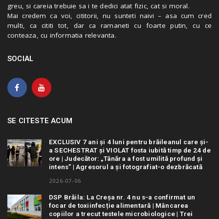
greu, si careia trebuie sa i te dedici atat fizic, cat si moral.
Mai credem ca voi, cititorii, nu sunteti naivi – asa cum cred
multi, ca cititi tot, dar ca ramaneti cu foarte putin, cu ce
conteaza, cu informatia relevanta.
SOCIAL
SE CITESTE ACUM
EXCLUSIV 7 ani și 4 luni pentru brăileanul care și-
a SECHESTRAT și VIOLAT fosta iubită timp de 24 de
ore | Judecător: „Tânăra a fost umilită profund și
intens” | Agresorul a și fotografiat-o dezbrăcată
2026-07-06
DSP Brăila: La Creșa nr. 4 nu s-a confirmat un
focar de toxiinfecție alimentară | Mâncarea
copiilor a trecut testele microbiologice | Trei