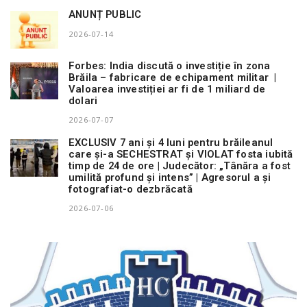
ANUNȚ PUBLIC
2026-07-14
Forbes: India discută o investiție în zona
Brăila – fabricare de echipament militar |
Valoarea investiției ar fi de 1 miliard de
dolari
2026-07-07
EXCLUSIV 7 ani și 4 luni pentru brăileanul
care și-a SECHESTRAT și VIOLAT fosta iubită
timp de 24 de ore | Judecător: „Tânăra a fost
umilită profund și intens” | Agresorul a și
fotografiat-o dezbrăcată
2026-07-06