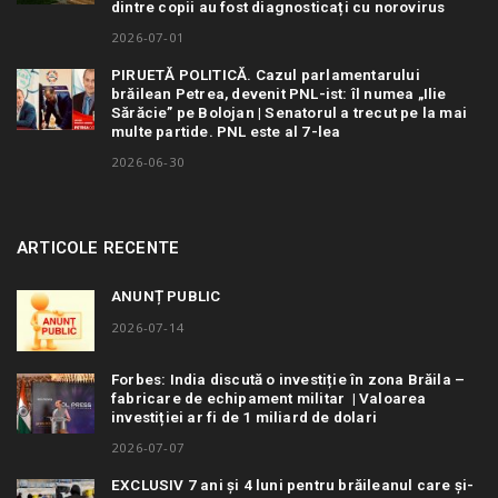
dintre copii au fost diagnosticați cu norovirus
2026-07-01
PIRUETĂ POLITICĂ. Cazul parlamentarului
brăilean Petrea, devenit PNL-ist: îl numea „Ilie
Sărăcie” pe Bolojan | Senatorul a trecut pe la mai
multe partide. PNL este al 7-lea
2026-06-30
ARTICOLE RECENTE
ANUNȚ PUBLIC
2026-07-14
Forbes: India discută o investiție în zona Brăila –
fabricare de echipament militar | Valoarea
investiției ar fi de 1 miliard de dolari
2026-07-07
EXCLUSIV 7 ani și 4 luni pentru brăileanul care și-