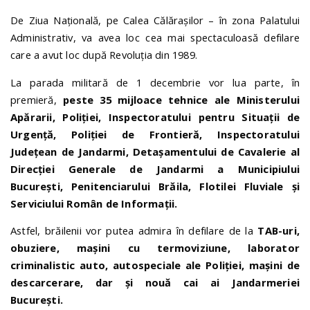
De Ziua Națională, pe Calea Călărașilor – în zona Palatului
Administrativ, va avea loc cea mai spectaculoasă defilare
care a avut loc după Revoluția din 1989.
La parada militară de 1 decembrie vor lua parte, în
premieră,
peste 35 mijloace tehnice ale Ministerului
Apărarii, Poliției, Inspectoratului pentru Situații de
Urgență, Poliției de Frontieră, Inspectoratului
Județean de Jandarmi, Detașamentului de Cavalerie al
Direcției Generale de Jandarmi a Municipiului
București, Penitenciarului Brăila, Flotilei Fluviale și
Serviciului Român de Informații.
Astfel, brăilenii vor putea admira în defilare de la
TAB-uri,
obuziere, mașini cu termoviziune, laborator
criminalistic auto, autospeciale ale Poliției, mașini de
descarcerare, dar și nouă cai ai Jandarmeriei
București.