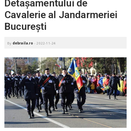
Detașamentului de
o
a
Cavalerie al Jandarmeriei
București
v
i
By
debraila.ro
-
2022-11-24
g
a
t
i
o