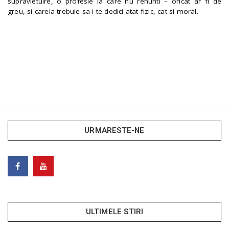
supravietuire, o profesie la care nu renunti – oricat ar fi de
greu, si careia trebuie sa i te dedici atat fizic, cat si moral.
URMARESTE-NE
ULTIMELE STIRI