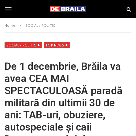
S
s
k
t
i
i
T
p
r
Home
SOCIAL / POLITIC
t
i
o
B
o
m
r
a
a
SOCIAL / POLITIC
TOP NEWS
i
i
g
n
l
De 1 decembrie, Brăila va
c
a
o
–
g
avea CEA MAI
n
d
t
e
SPECTACULOASĂ paradă
e
b
l
n
r
militară din ultimii 30 de
t
a
i
e
ani: TAB-uri, obuziere,
l
a
autospeciale și caii
.
n
r