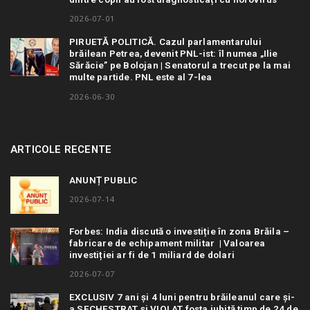
2026-07-01
PIRUETĂ POLITICĂ. Cazul parlamentarului
brăilean Petrea, devenit PNL-ist: îl numea „Ilie
Sărăcie” pe Bolojan | Senatorul a trecut pe la mai
multe partide. PNL este al 7-lea
2026-06-30
ARTICOLE RECENTE
ANUNȚ PUBLIC
2026-07-14
Forbes: India discută o investiție în zona Brăila –
fabricare de echipament militar | Valoarea
investiției ar fi de 1 miliard de dolari
2026-07-07
EXCLUSIV 7 ani și 4 luni pentru brăileanul care și-
a SECHESTRAT și VIOLAT fosta iubită timp de 24 de