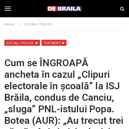
S
s
k
t
i
i
T
p
r
Home
SOCIAL / POLITIC
t
i
o
B
o
m
r
a
a
SOCIAL / POLITIC
TOP NEWS
i
i
g
n
l
Cum se ÎNGROAPĂ
c
a
o
–
g
ancheta în cazul „Clipuri
n
d
t
e
electorale în școală” la ISJ
e
b
l
n
r
Brăila, condus de Canciu,
t
a
i
e
„sluga” PNL-istului Popa.
l
a
Botea (AUR): „Au trecut trei
.
n
r