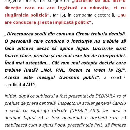
alegerile locale, mai susține că
„lucrurile se duc într-o
direcție care nu are legătură cu educația, ci cu
slugărnicia politică”
, iar ISJ, în campania electorală,
„nu
are conducere și este implicată politic”
.
„Directoarea școlii din comuna Cireșu trebuia demisă.
O persoană care conduce o instituție nu trebuie să
facă altceva decât să aplice legea. Lucrurile sunt
foarte clare, precise și nu mai este loc de interpretări.
Încă mai așteptăm… Cât vom mai aștepta decizia care
trebuie luată? „Noi, PNL, facem ce vrem la ISJ!”.
Acesta este mesajul transmis public”
, a conchis
candidatul AUR.
Inițial, după ce subiectul a fost prezentat de DEBRAILA.ro și
preluat de presa centrală, inspectorul școlar general Canciu
a venit cu explicații ridicole (
DETALII AICI
), iar apoi a
anunțat faptul că a fost demarată o anchetă care să
stabilească cum a ajuns Popa, președintele PNL, să filmeze