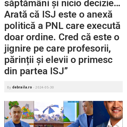
săptămâni și nicio decizie…
o
a
Arată că ISJ este o anexă
politică a PNL care execută
v
doar ordine. Cred că este o
i
jignire pe care profesorii,
părinții și elevii o primesc
g
din partea ISJ”
a
By
debraila.ro
-
2024-05-30
t
i
o