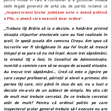
vădit ilegală generată de șeful său de partid, reclamă că
„Inspectoratul Școlar Județean este o anexă politică
a PNL, o anexă care execută doar ordine”
.
„Trebuia ISJ Brăila să ia o decizie, o hotărâre privind
situația clipurilor electorale care au fost realizate în
școli, în speță școala din comuna Cireșu. Am spus că
lucrurile vor fi tărăgănate în așa fel încât să treacă
timpul și se pare că nu mă înșel. Acum trei săptămâni,
la nivelul ISJ a fost, în Consiliul de Administrație,
numită o comisie care să se ocupe de această situație.
Au trecut trei săptămâni… Cred că este o jignire pe
care corpul profesoral, părinții și elevii o primesc din
partea ISJ care, nici până în ziua de azi, nu a luat o
decizie vis-a-vis de un subiect de simplu. Nu știu cât
de mult mai trebuie cercetat. De ce trebuie cercetat
atât de mult? Pentru că ordinul politic pe care
inspectorul școlar general trebuie să-l execute nu are