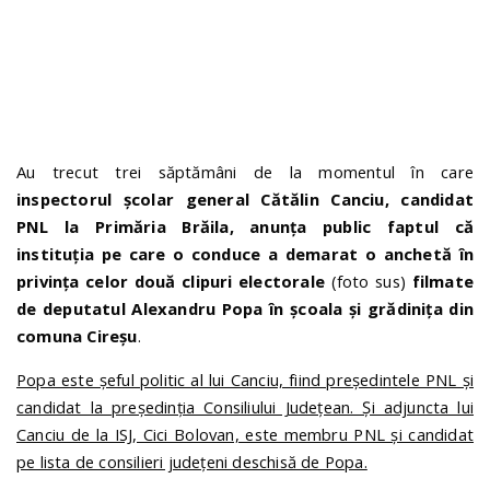
Au trecut trei săptămâni de la momentul în care
inspectorul școlar general Cătălin Canciu, candidat
PNL la Primăria Brăila, anunța public faptul că
instituția pe care o conduce a demarat o anchetă în
privința celor două clipuri electorale
(foto sus)
filmate
de deputatul Alexandru Popa în școala și grădinița din
comuna Cireșu
.
Popa este șeful politic al lui Canciu, fiind președintele PNL și
candidat la președinția Consiliului Județean. Și adjuncta lui
Canciu de la ISJ, Cici Bolovan, este membru PNL și candidat
pe lista de consilieri județeni deschisă de Popa.