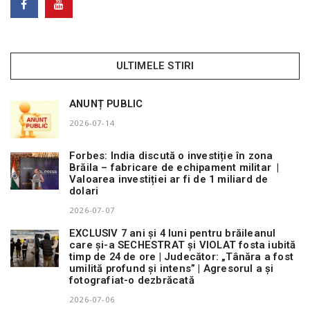
ULTIMELE STIRI
ANUNȚ PUBLIC
2026-07-14
Forbes: India discută o investiție în zona
Brăila – fabricare de echipament militar |
Valoarea investiției ar fi de 1 miliard de
dolari
2026-07-07
EXCLUSIV 7 ani și 4 luni pentru brăileanul
care și-a SECHESTRAT și VIOLAT fosta iubită
timp de 24 de ore | Judecător: „Tânăra a fost
umilită profund și intens” | Agresorul a și
fotografiat-o dezbrăcată
2026-07-06