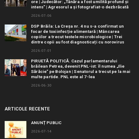
ore | Judecător: „Tânăra a fost umilită profund și
intens” | Agresorul a și fotografiat-o dezbrăcată
2026-07-06
DSP Brăila: La Creșa nr. 4 nu s-a confirmat un
focar de toxiinfecție alimentară | Mâncarea
copiilor a trecut testele microbiologice | Trei
dintre copii au fost diagnosticați cu norovirus
2026-07-01
PIRUETĂ POLITICĂ. Cazul parlamentarului
brăilean Petrea, devenit PNL-ist: îl numea „Ilie
Sărăcie” pe Bolojan | Senatorul a trecut pe la mai
multe partide. PNL este al 7-lea
2026-06-30
ARTICOLE RECENTE
ANUNȚ PUBLIC
2026-07-14