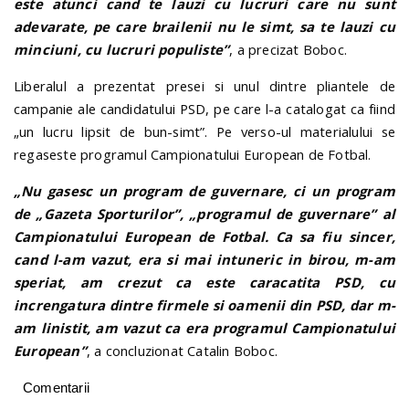
este atunci cand te lauzi cu lucruri care nu sunt
adevarate, pe care brailenii nu le simt, sa te lauzi cu
minciuni, cu lucruri populiste”
, a precizat Boboc.
Liberalul a prezentat presei si unul dintre pliantele de
campanie ale candidatului PSD, pe care l-a catalogat ca fiind
„un lucru lipsit de bun-simt”. Pe verso-ul materialului se
regaseste programul Campionatului European de Fotbal.
„Nu gasesc un program de guvernare, ci un program
de „Gazeta Sporturilor”, „programul de guvernare” al
Campionatului European de Fotbal. Ca sa fiu sincer,
cand l-am vazut, era si mai intuneric in birou, m-am
speriat, am crezut ca este caracatita PSD, cu
increngatura dintre firmele si oamenii din PSD, dar m-
am linistit, am vazut ca era programul Campionatului
European”
, a concluzionat Catalin Boboc.
Comentarii